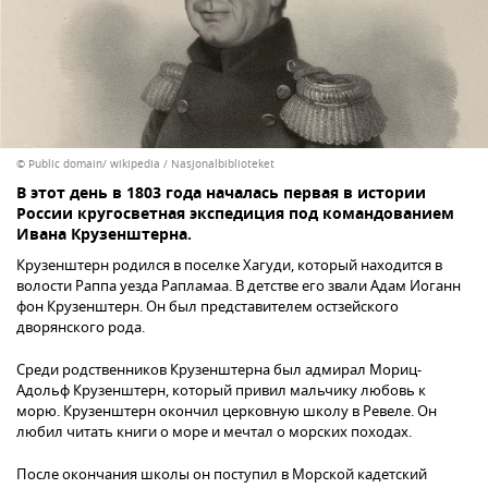
© Public domain/ wikipedia / Nasjonalbiblioteket
В этот день в 1803 года началась первая в истории
России кругосветная экспедиция под командованием
Ивана Крузенштерна.
Крузенштерн родился в поселке Хагуди, который находится в
волости Раппа уезда Рапламаа. В детстве его звали Адам Иоганн
фон Крузенштерн. Он был представителем остзейского
дворянского рода.
Среди родственников Крузенштерна был адмирал Мориц-
Адольф Крузенштерн, который привил мальчику любовь к
морю. Крузенштерн окончил церковную школу в Ревеле. Он
любил читать книги о море и мечтал о морских походах.
После окончания школы он поступил в Морской кадетский