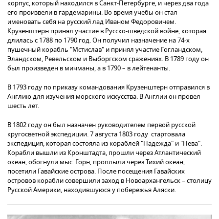
корпус, который находился в Санкт-Петербурге, и через два года
его произвели в гардемарины. Во время учебы он стал
именовать себя на русский лад Иваном Федоровичем.
Крузенштерн принял участие в Русско-шведской войне, которая
длилась с 1788 по 1790 год. Он получил назначение на 74-х
пушечный корабль "Мстислав" и принял участие Гогландском,
Эландском, Ревельском и Выборгском сражениях. В 1789 году он
был произведен в мичманы, а в 1790 – в лейтенанты.
В 1793 году по приказу командования Крузенштерн отправился в
Англию для изучения морского искусства. В Англии он провел
шесть лет.
В 1802 году он был назначен руководителем первой русской
кругосветной экспедиции. 7 августа 1803 году стартовала
экспедиция, которая состояла из кораблей "Надежда" и "Нева".
Корабли вышли из Кронштадта, прошли через Атлантический
океан, обогнули мыс Горн, проплыли через Тихий океан,
посетили Гавайские острова. После посещения Гавайских
островов корабли совершили заход в Новоархангельск – столицу
Русской Америки, находившуюся у побережья Аляски.