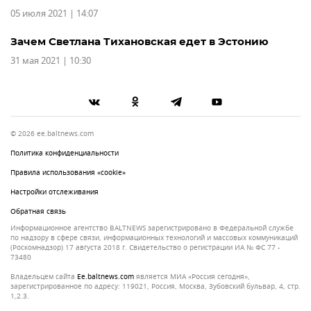
05 июля 2021 | 14:07
Зачем Светлана Тихановская едет в Эстонию
31 мая 2021 | 10:30
© 2026 ee.baltnews.com
Политика конфиденциальности
Правила использования «cookie»
Настройки отслеживания
Обратная связь
Информационное агентство BALTNEWS зарегистрировано в Федеральной службе
по надзору в сфере связи, информационных технологий и массовых коммуникаций
(Роскомнадзор) 17 августа 2018 г. Свидетельство о регистрации ИА № ФС 77 -
73480
Владельцем сайта
ee.baltnews.com
является МИА «Россия сегодня»,
зарегистрированное по адресу: 119021, Россия, Москва, Зубовский бульвар, 4, стр.
1,2.3.