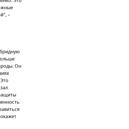
енко. Это
можные
й", –
ибридную
больше
ароды. Он
виях
 Это
азал
 защиты
венность
нравиться
покажет