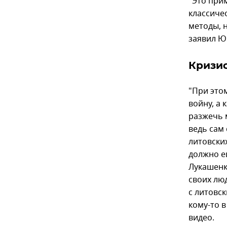
"Это при
классиче
методы, 
заявил Ю
Кризис
"При это
войну, а
разжечь 
ведь сам 
литовски
должно е
Лукашенк
своих лю
с литовс
кому-то в
видео.