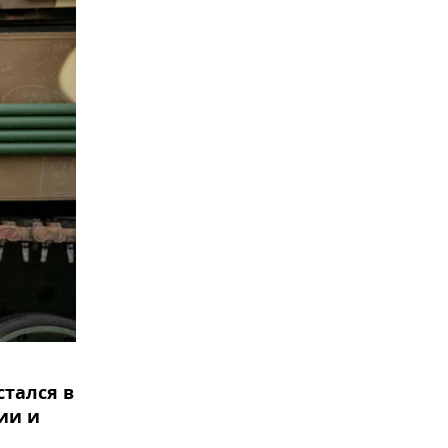
тался в
ии и