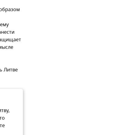
 образом
 ему
анести
 защищает
смысле
ть Литве
тву,
то
те