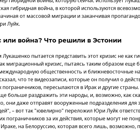
мер гибридной войны, которую сейчас использует Лукаш
ская гибридная война, в которой используются всевоз
начиная от массовой миграции и заканчивая пропагандо
ри Луйк.
 или война? Что решили в Эстонии
м Лукашенко пытается представить этот кризис не как г
 как миграционный кризис, пытаясь таким образом еще 
международную общественность и ближневосточные н
сказал, что те видеозаписи, которые он получил о дейст
х пограничников, пересылаются в Ирак и другие страны.
ще больше раздражить эти народы, и, возможно, как ск
о, они даже отправят вооруженные подразделения для
дей", – вот так "ювелирно" переложил Юри Луйк ответст
ких пограничников за их действия, которые могут не по
 Ираке, на Белоруссию, которая всего лишь, возможно, 