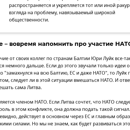
распространяется и укрепляется тот или иной ракур
взгляда на проблему, навязываемый широкой
общественности.
е – вовремя напомнить про участие НАТ
чие от своих коллег по странам Балтии Юри Луйк все-та
я немного дальше. Если до этого звучали только идеи о
 "замахнулся на всю Балтию, ЕС и даже НАТО", то Луйк 
том, следует ли в этой ситуации вмешаться НАТО. И отве
ешать сама Литва.
ляется членом НАТО. Если Литва сочтет, что НАТО следу
роль в этом конфликте, она должна подать такой сигнал
чевидно, действует в основном через ЕС и главным обра
кими силами. Но мы не знаем, как будет развиваться эт