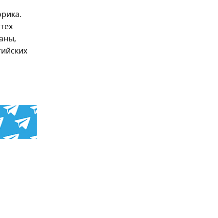
орика.
тех
аны,
тийских