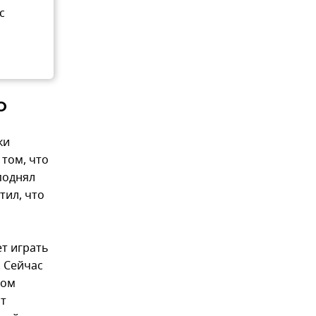
с
О
ки
 том, что
поднял
тил, что
ет играть
. Сейчас
зом
от