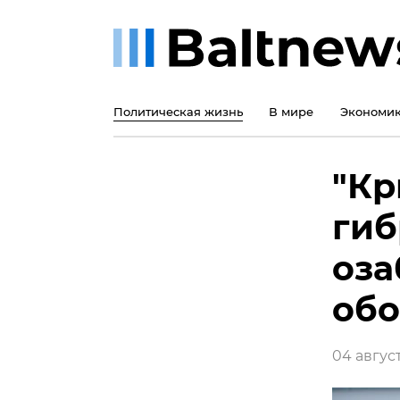
Политическая жизнь
В мире
Экономи
"Кр
гиб
оза
обо
04 август