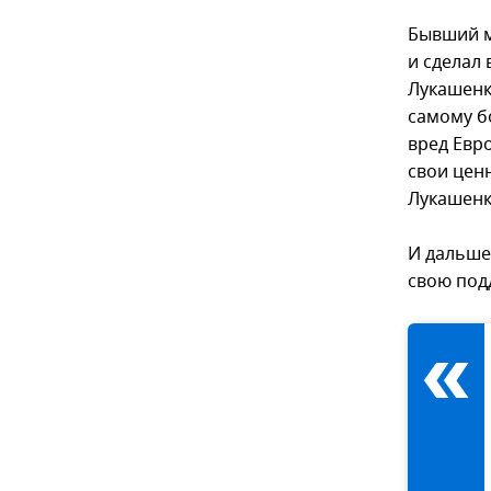
Бывший м
и сделал 
Лукашенк
самому бо
вред Евр
свои цен
Лукашенк
И дальше,
свою подд