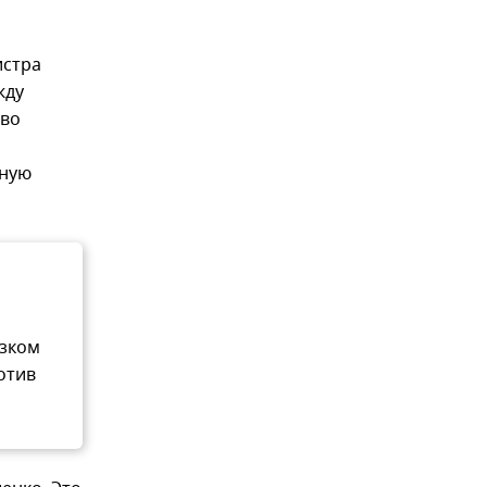
истра
жду
тво
дную
узком
отив