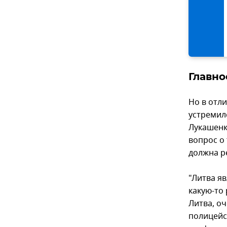
Главно
Но в отли
устремилс
Лукашенко
вопрос о 
должна р
"Литва яв
какую-то 
Литва, о
полицейс