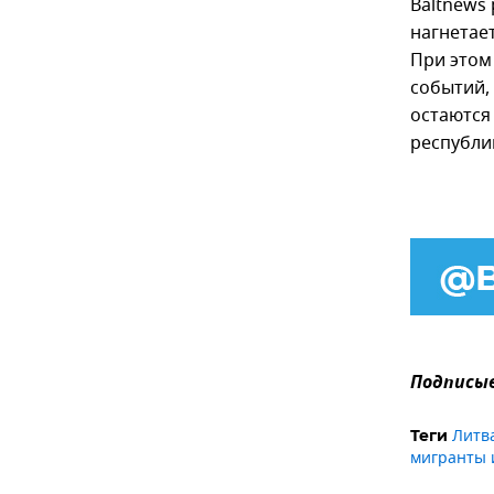
Baltnews
нагнетае
При этом
событий,
остаются
республи
Подписыв
Литв
Теги
мигранты 