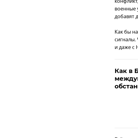
конфликт
военные 
добавят 
Как бы на
сигналы.
и даже с
Как в 
между
обстан