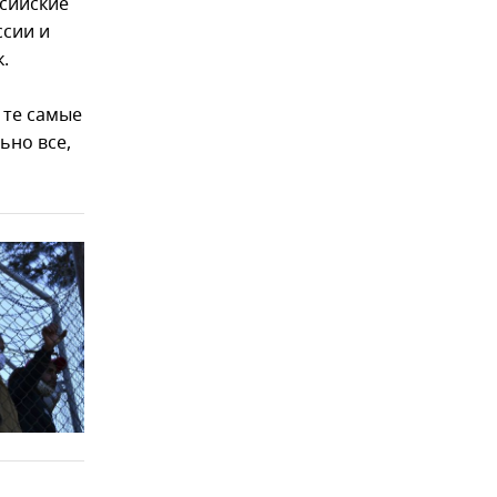
ссийские
ссии и
.
 те самые
ьно все,