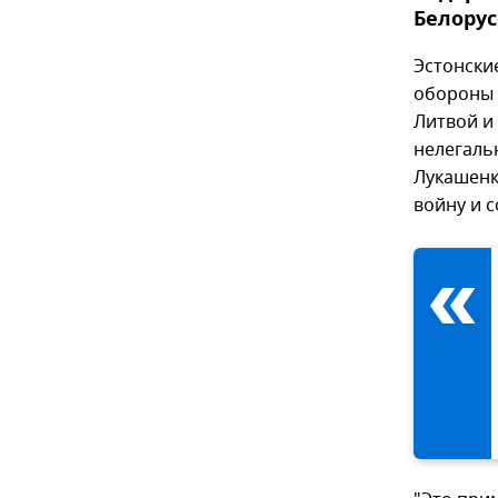
Белорус
Эстонск
обороны 
Литвой и
нелегаль
Лукашенк
войну и 