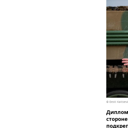
© Eesti Kaitsev
Диплом
стороне
подкре