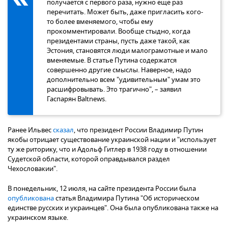
получается с первого раза, нужно еще раз
перечитать. Может быть, даже пригласить кого-
то более вменяемого, чтобы ему
прокомментировали. Вообще стыдно, когда
президентами страны, пусть даже такой, как
Эстония, становятся люди малограмотные и мало
вменяемые. В статье Путина содержатся
совершенно другие смыслы. Наверное, надо
дополнительно всем "удивительным" умам это
расшифровывать. Это трагично", – заявил
Гаспарян Baltnews.
Ранее Ильвес
сказал
, что президент России Владимир Путин
якобы отрицает существование украинской нации и "использует
ту же риторику, что и Адольф Гитлер в 1938 году в отношении
Судетской области, которой оправдывался раздел
Чехословакии".
В понедельник, 12 июля, на сайте президента России была
опубликована
статья Владимира Путина "Об историческом
единстве русских и украинцев". Она была опубликована также на
украинском языке.