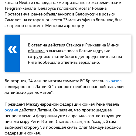
канала Nexta и главреда также признанного экстремистским
Telegram-канала "Беларусь головного мозга" Романа
Протасевича, ранее объявленного в Белоруссии в розыск.
Самолет, на котором он летел 23 мая из Афин в Вильнюс, был
экстренно посажен в Минском аэропорту.
В ответ на действия Стакиса и Ринкевича Минск
объявил
о высылке посла Латвии и других
сотрудников латвийского диппредставительства.
Рига пообещала ответить зеркально.
Во-вторник, 24 мая, по итогам саммита ЕС Брюссель
выразил
солидарность с Латвией "в вопросе необоснованной высылки
латвийских дипломатов".
Президент Международной федерации хоккея Рене Фазель
осудил
действия Латвии. Он заявил, что произошедшее
неприемлемо и федерация уже направила соответствующее
письмо мэру Риги. В ответ Стакис сказал, что "каждый сам
выбирает сторону", и пообещал снять флаг Международной
федерации хоккея.