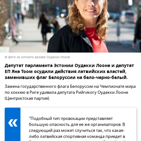
© фото из личного архива Оудекки Лооне
Депутат парламента Эстонии Оудекки Лооне и депутат
ЕП Яна Тоом осудили действия латвийских властей,
заменивших флаг Белоруссии на бело-черно-белый.
Замена государственного флага Белоруссии на Чемпионате мира
по хоккею в Риге удивила депутата Рийгикогу Оудекки Лооне
(Центристская партия).
"Подобный тип провокации представляет
большую опасность для ее же организаторов. В
следующий раз может случиться так, что какая-
либо латвийская спортивная команда приедет в