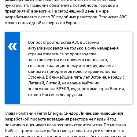
пунктам, что позволит обеспечить потребность городов и
предприятий в энергии. На сегодняшний день в мире
разрабатывается около 70 подобных реакторов. Эстонская АЭС
может стать одной из первых в Европе.
Вопрос строительства АЭС в Эстонии
актуализировался не только в силу намерения
страны отказаться от производства
электроэнергии из горючего сланца, что,
согласно коалиционному договору, является
одним из приоритетов нового правительства
Эстонии. В ближайшие пять лет Эстония, наряду с
Латвией, Литвой,
намерена
выйти из
энергокольца БРЭЛЛ, куда, помимо стран Балтии,
входят Россия и Белоруссия.
Глава компании Fermi Energia, Синдор Лийве, занимающийся
разработкой проекта возведения реактора не первый год,
позитивно оценивает возможность строительства. По мнению
Лийве, строительные работы могут начаться уже через десять
лет, в то время как на данном этапе должны быть решены еще