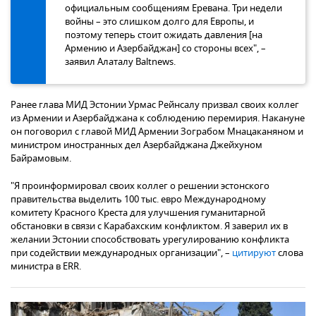
официальным сообщениям Еревана. Три недели
войны – это слишком долго для Европы, и
поэтому теперь стоит ожидать давления [на
Армению и Азербайджан] со стороны всех", –
заявил Алаталу Baltnews.
Ранее глава МИД Эстонии Урмас Рейнсалу призвал своих коллег
из Армении и Азербайджана к соблюдению перемирия. Накануне
он поговорил с главой МИД Армении Зограбом Мнацаканяном и
министром иностранных дел Азербайджана Джейхуном
Байрамовым.
"Я проинформировал своих коллег о решении эстонского
правительства выделить 100 тыс. евро Международному
комитету Красного Креста для улучшения гуманитарной
обстановки в связи с Карабахским конфликтом. Я заверил их в
желании Эстонии способствовать урегулированию конфликта
при содействии международных организации", –
цитируют
слова
министра в ERR.