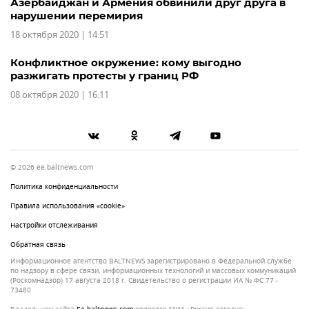
Азербайджан и Армения обвинили друг друга в
нарушении перемирия
18 октября 2020 | 14:51
Конфликтное окружение: кому выгодно
разжигать протесты у границ РФ
08 октября 2020 | 16:11
© 2026 ee.baltnews.com
Политика конфиденциальности
Правила использования «cookie»
Настройки отслеживания
Обратная связь
Информационное агентство BALTNEWS зарегистрировано в Федеральной службе
по надзору в сфере связи, информационных технологий и массовых коммуникаций
(Роскомнадзор) 17 августа 2018 г. Свидетельство о регистрации ИА № ФС 77 -
73480