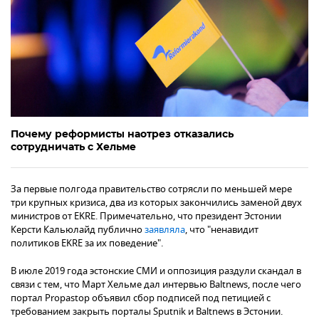
Почему реформисты наотрез отказались
сотрудничать с Хельме
За первые полгода правительство сотрясли по меньшей мере
три крупных кризиса, два из которых закончились заменой двух
министров от EKRE. Примечательно, что президент Эстонии
Керсти Кальюлайд публично
заявляла
, что "ненавидит
политиков EKRE за их поведение".
В июле 2019 года эстонские СМИ и оппозиция раздули скандал в
связи с тем, что Март Хельме дал интервью Baltnews, после чего
портал Propastop объявил сбор подписей под петицией с
требованием закрыть порталы Sputnik и Baltnews в Эстонии.