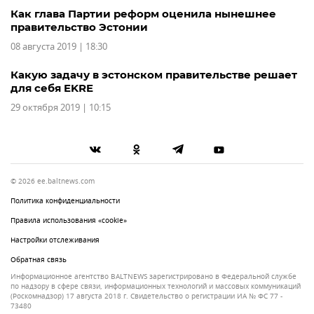
Как глава Партии реформ оценила нынешнее
правительство Эстонии
08 августа 2019 | 18:30
Какую задачу в эстонском правительстве решает
для себя EKRE
29 октября 2019 | 10:15
© 2026 ee.baltnews.com
Политика конфиденциальности
Правила использования «cookie»
Настройки отслеживания
Обратная связь
Информационное агентство BALTNEWS зарегистрировано в Федеральной службе
по надзору в сфере связи, информационных технологий и массовых коммуникаций
(Роскомнадзор) 17 августа 2018 г. Свидетельство о регистрации ИА № ФС 77 -
73480