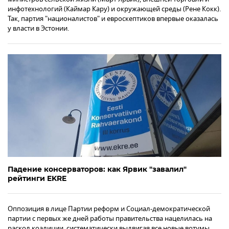
инфотехнологий (Каймар Кару) и окружающей среды (Рене Кокк).
Так, партия "националистов" и евроскептиков впервые оказалась
у власти в Эстонии.
Падение консерваторов: как Ярвик "завалил"
рейтинги EKRE
Оппозиция в лице Партии реформ и Социал-демократической
партии с первых же дней работы правительства нацелилась на
раскол коалиции, систематически выдвигая все новые вотумы