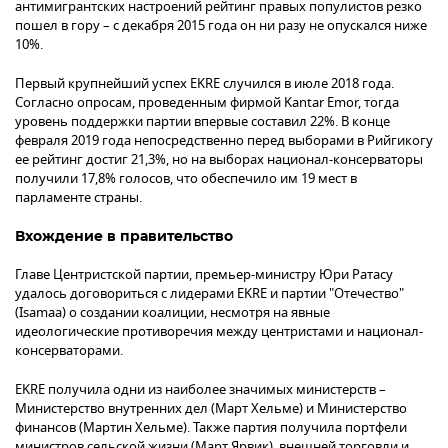
антимигрантских настроений рейтинг правых популистов резко
пошел в гору – с декабря 2015 года он ни разу не опускался ниже
10%.
Первый крупнейший успех EKRE случился в июле 2018 года.
Согласно опросам, проведенным фирмой Kantar Emor, тогда
уровень поддержки партии впервые составил 22%. В конце
февраля 2019 года непосредственно перед выборами в Рийгикогу
ее рейтинг достиг 21,3%, но на выборах национал-консерваторы
получили 17,8% голосов, что обеспечило им 19 мест в
парламенте страны.
Вхождение в правительство
Главе Центристской партии, премьер-министру Юри Ратасу
удалось договориться с лидерами EKRE и партии "Отечество"
(Isamaa) о создании коалиции, несмотря на явные
идеологические противоречия между центристами и национал-
консерваторами.
EKRE получила одни из наиболее значимых министерств –
Министерство внутренних дел (Март Хельме) и Министерство
финансов (Мартин Хельме). Также партия получила портфели
министров сельской жизни (Март Ярвик), внешней торговли и