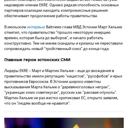
недоверия членам EKRE. Однако редкая способность основных
партнеров коалиции находить компромиссные решения
обеспечивает продолжение работы правительства.
В июльском
интервью
Baltnews глава МВД Эстонии Март Хельме
отметил, что правительство "прошло некоторую инерцию
времен, которая была до выборов", и начало работать
конструктивно. Тем не менее скандалы и кризисы не переставали
сопровождать новый "тройственный союз" до конца года.
Главные герои эстонских СМИ
Лидеры EKRE – Март и Мартин Хельме – еще до вхождения в
правительство имели репутацию "нацистов", "русофобов" и ярых
противников Евросоюза. В Эстонии широко известны
высказывания Марта Хельме о "деревяноголовых неграх",
"украинцах хомо советикусах", русских как "раковая опухоль".
Мартин Хельме не раз жестко критиковал ЕС, открыто заявляя,
что он "людям вообще не нравится".