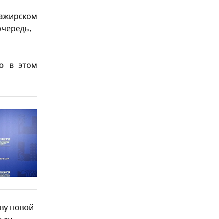
сажирском
очередь,
о в этом
тву новой