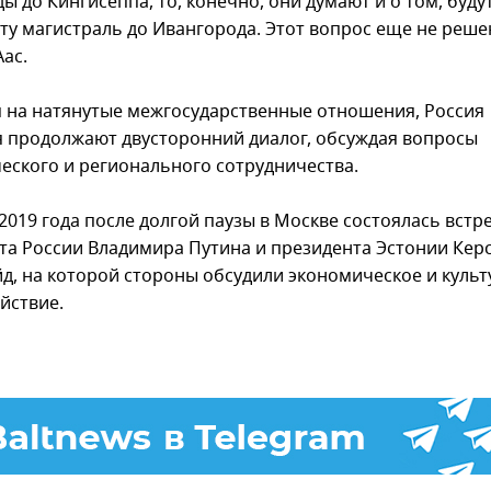
ы до Кингисеппа, то, конечно, они думают и о том, буду
ту магистраль до Ивангорода. Этот вопрос еще не решен
ас.
 на натянутые межгосударственные отношения, Россия
я продолжают двусторонний диалог, обсуждая вопросы
еского и регионального сотрудничества.
2019 года после долгой паузы в Москве состоялась встр
та России Владимира Путина и президента Эстонии Кер
д, на которой стороны обсудили экономическое и куль
йствие.