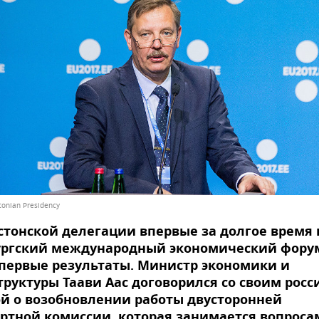
onian Presidency
стонской делегации впервые за долгое время 
ургский международный экономический фору
первые результаты. Министр экономики и
руктуры Таави Аас договорился со своим рос
й о возобновлении работы двусторонней
ртной комиссии, которая занимается вопроса