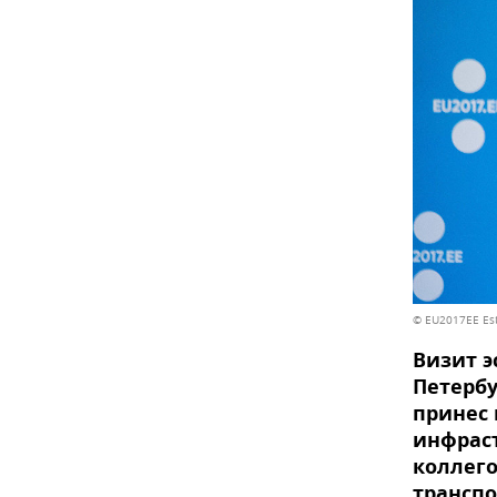
© EU2017EE Est
Визит э
Петерб
принес 
инфраст
коллего
транспо