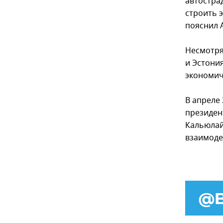
автострад
строить э
пояснил А
Несмотря
и Эстони
экономич
В апреле 
президен
Кальюлай
взаимоде