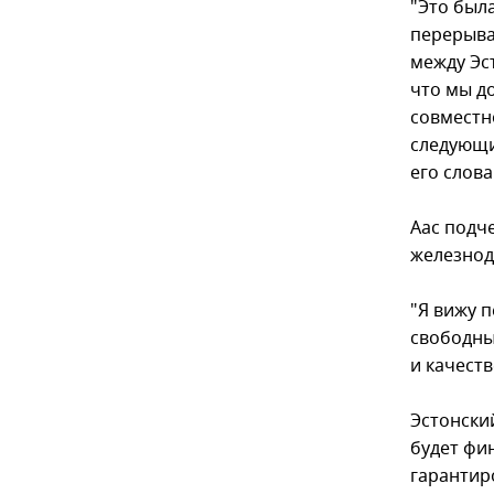
"Это был
перерыва,
между Эс
что мы д
совместн
следующи
его слов
Аас подче
железнод
"Я вижу 
свободны
и качеств
Эстонски
будет фи
гарантиро