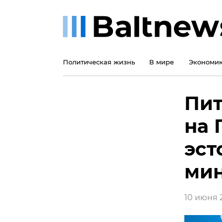
Политическая жизнь
В мире
Экономи
Пит
на 
эст
ми
10 июня 2