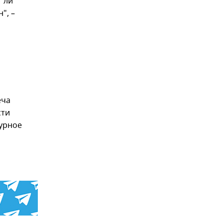
т ли
", –
еча
сти
турное