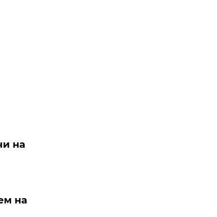
чи на
ем на