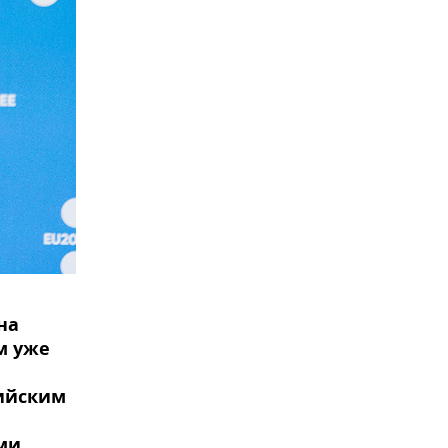
на
м уже
сийским
ми