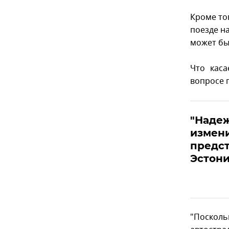
Кроме то
поезде н
может быт
Что кас
вопросе 
"Надеж
измен
предст
Эстони
"Посколь