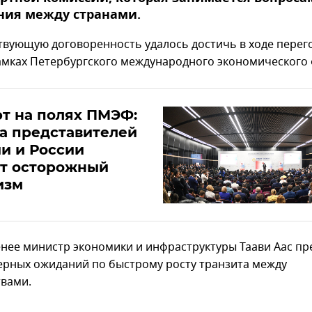
ния между странами.
твующую договоренность удалось достичь в ходе перег
амках Петербургского международного экономического
т на полях ПМЭФ:
а представителей
и и России
ет осторожный
изм
енее министр экономики и инфраструктуры Таави Аас пр
ерных ожиданий по быстрому росту транзита между
твами.