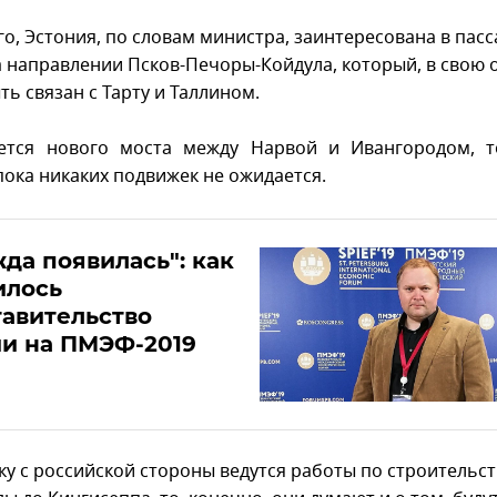
го, Эстония, по словам министра, заинтересована в пас
а направлении Псков-Печоры-Койдула, который, в свою 
ь связан с Тарту и Таллином.
ается нового моста между Нарвой и Ивангородом, т
пока никаких подвижек не ожидается.
да появилась": как
илось
авительство
и на ПМЭФ-2019
ку с российской стороны ведутся работы по строительс