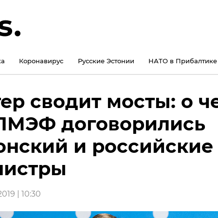
ка
Коронавирус
Русские Эстонии
НАТО в Прибалтике
ер сводит мосты: о ч
ПМЭФ договорились
онский и российские
нистры
019 | 10:30