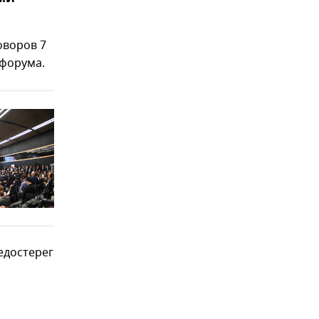
оворов 7
 форума.
едостерег