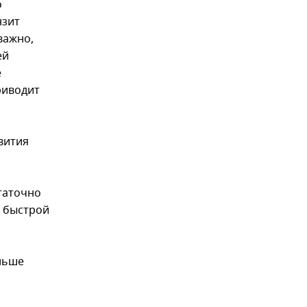
о
нзит
важно,
ей
е
риводит
звития
статочно
я быстрой
альше