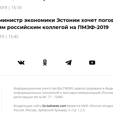
019 | 15:10
министр экономики Эстонии хочет пого
им российским коллегой на ПМЭФ-2019
19 | 15:45
Информационное агентство BALTNEWS зарегистрировано в Федера
информационных технологий и массовых коммуникаций (Роскомнад
регистрации ИА № ФС 77 - 73480
Владельцем сайта
ee.baltnews.com
является МИА «Россия сегодня»
Россия, Москва, Зубовский бульвар, 4, стр. 1,2.3.