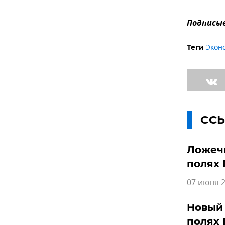
Подписыв
Экон
Теги
СС
Ложечк
полях
07 июня 2
Новый 
полях 