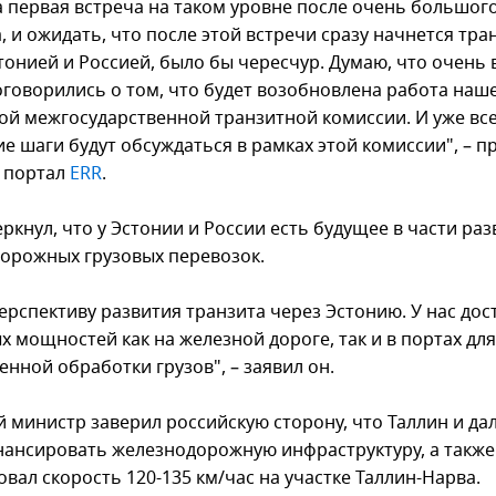
а первая встреча на таком уровне после очень большог
 и ожидать, что после этой встречи сразу начнется тра
тонией и Россией, было бы чересчур. Думаю, что очень 
оговорились о том, что будет возобновлена работа наш
ой межгосударственной транзитной комиссии. И уже вс
е шаги будут обсуждаться в рамках этой комиссии", – п
а портал
ERR
.
ркнул, что у Эстонии и России есть будущее в части ра
орожных грузовых перевозок.
перспективу развития транзита через Эстонию. У нас до
х мощностей как на железной дороге, так и в портах дл
енной обработки грузов", – заявил он.
й министр заверил российскую сторону, что Таллин и д
нансировать железнодорожную инфраструктуру, а также
вал скорость 120-135 км/час на участке Таллин-Нарва.