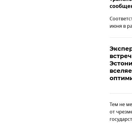
сообще
Соответс
июня в р
Экспер
встреч
Эстони
вселя
оптим
Тем не м
от чрезм
государс