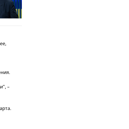
ее,
ения.
и", –
арта.