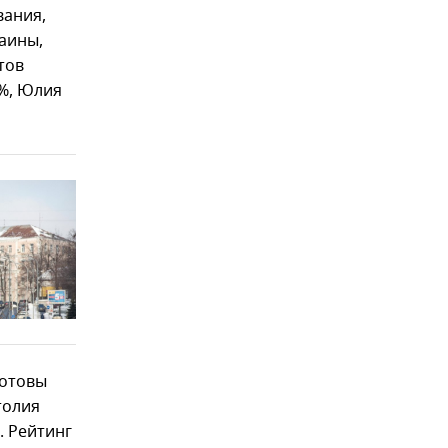
вания,
аины,
тов
%, Юлия
готовы
толия
. Рейтинг