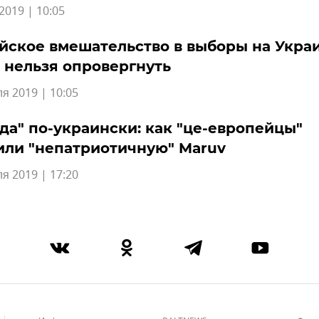
2019 | 10:05
йское вмешательство в выборы на Украи
 нельзя опровергнуть
я 2019 | 10:05
да" по-украински: как "це-европейцы"
или "непатриотичную" Maruv
я 2019 | 17:20