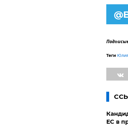
Подписыв
Юлия
Теги
СС
Кандид
ЕС в п