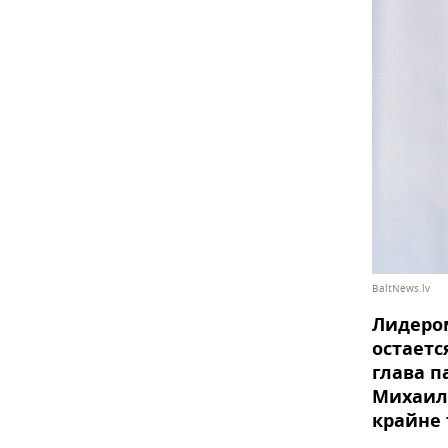
BaltNews.lv
Лидеро
остаетс
глава 
Михаил 
крайне 