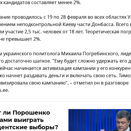
х кандидатов составляет менее 2%.
ание проводилось с 19 по 28 февраля во всех областях 
чением неподконтрольной Киеву части Донбасса. Всего 
 участие 2,5 тыс. человек от 18 лет. Теоретическая по
не превышает 2%.
м украинского политолога Михаила Погребинского, лид
го достаточно шаткое. "Ему будет сложно удержать его 
Сейчас начинается активизация кампании у его конкурен
о начнет раздавать деньги и включать свою сеть. Тим
ивизировала свою кампанию", – отметил он в разговоре
s.ee.
т ли Порошенко
ами выиграть
дентские выборы?