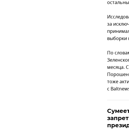
остальны
Исследов
за исклю
принимали
выборки 
По слова
Зеленско
месяца. 
Порошенк
тоже акт
с Baltnew
Сумее
запрет
прези