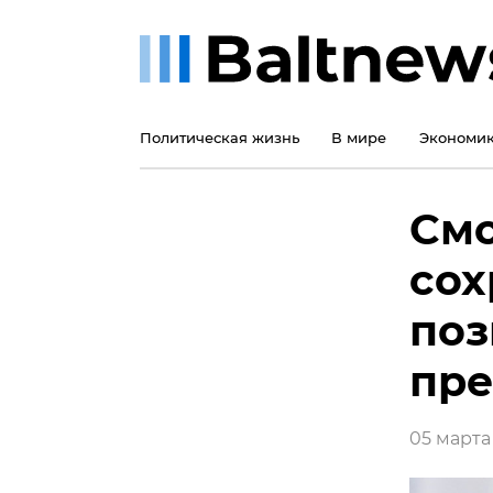
Политическая жизнь
В мире
Экономи
Смо
сох
поз
пре
05 марта 