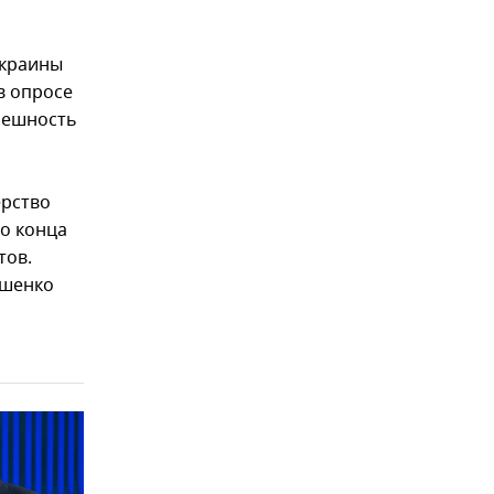
Украины
в опросе
грешность
ерство
до конца
тов.
ошенко