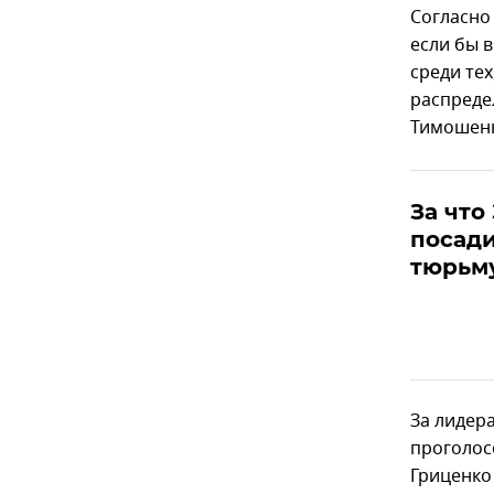
Согласно
если бы 
среди тех
распреде
Тимошенк
За что
посад
тюрьм
За лидер
проголос
Гриценко 