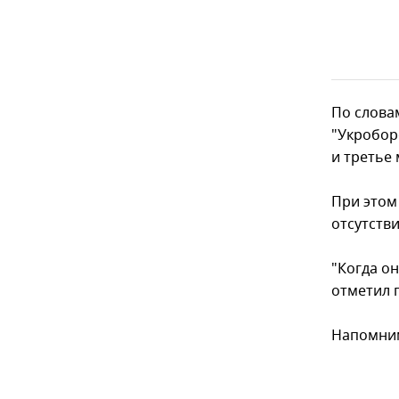
По словам
"Укробор
и третье
При этом
отсутств
"Когда он
отметил 
Напомним