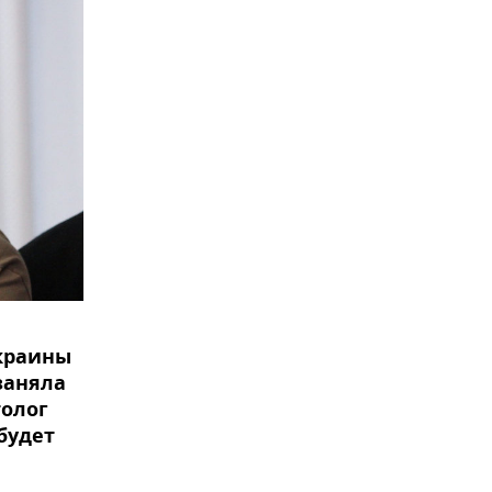
краины
заняла
толог
будет