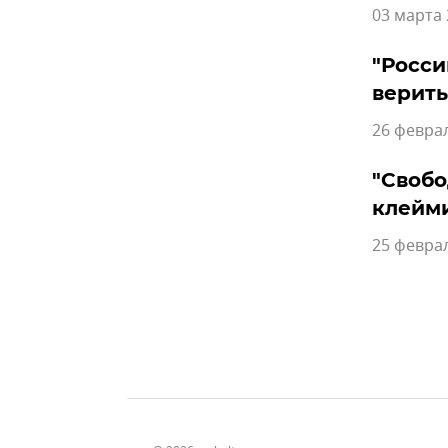
03 марта 
"Росси
верить
26 феврал
"Свобо
клейм
25 феврал