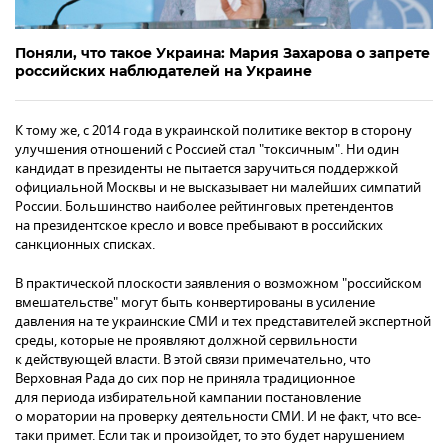
Поняли, что такое Украина: Мария Захарова о запрете
российских наблюдателей на Украине
К тому же, с 2014 года в украинской политике вектор в сторону
улучшения отношений с Россией стал "токсичным". Ни один
кандидат в президенты не пытается заручиться поддержкой
официальной Москвы и не высказывает ни малейших симпатий
России. Большинство наиболее рейтинговых претендентов
на президентское кресло и вовсе пребывают в российских
санкционных списках.
В практической плоскости заявления о возможном "российском
вмешательстве" могут быть конвертированы в усиление
давления на те украинские СМИ и тех представителей экспертной
среды, которые не проявляют должной сервильности
к действующей власти. В этой связи примечательно, что
Верховная Рада до сих пор не приняла традиционное
для периода избирательной кампании постановление
о моратории на проверку деятельности СМИ. И не факт, что все-
таки примет. Если так и произойдет, то это будет нарушением