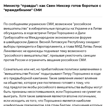
Министр "правды": как Свен Миксер готов бороться с
"враждебными" СМИ
По сообщениям украинских СМИ, возможное "российское
вмешательство" в избирательные процессы на Украине и в Литве
обсуждалось в ходе встречи Петра Порошенко и Дали
Грибаускайте на Международном экономическом форуме
в швейцарском Давосе. Весной Литовскую Республику ожидают
выборы президента и Европарламента, а глава МИД Литвы Линас
Линкявичюс не единожды поднимал тему возможного
"российского вмешательства", призывая ужесточить санкции
против России и ограничить вещание российских СМИ.
Сознательно или нет, но прибалтийские политики заявлениями о
"вмешательстве России" подыгрывают Петру Порошенко в ходе
его предвыборной кампании. Такие заявления имеют влияние
на общество, которое уже постепенно готовят к тому, что
под предлогом якобы российского вмешательства выборы могут
быть признаны несостоявшимися, если Порошенко не сумеет их
выиграть. Хотя такие заявления являются вполне логичными,
если исходить из того, что Порошенко является наиболее
комфортным президентом для стран Балтии, отношения которых