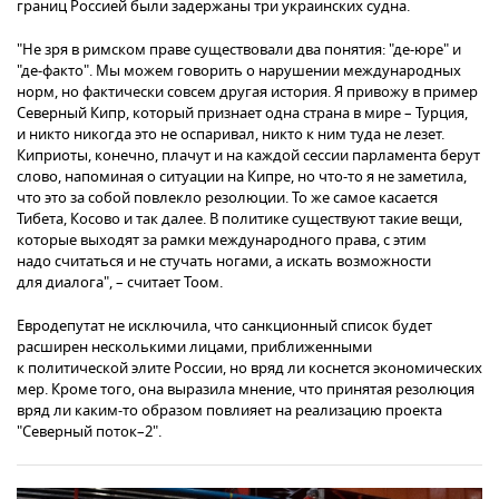
границ Россией были задержаны три украинских судна.
"Не зря в римском праве существовали два понятия: "де-юре" и
"де-факто". Мы можем говорить о нарушении международных
норм, но фактически совсем другая история. Я привожу в пример
Северный Кипр, который признает одна страна в мире – Турция,
и никто никогда это не оспаривал, никто к ним туда не лезет.
Киприоты, конечно, плачут и на каждой сессии парламента берут
слово, напоминая о ситуации на Кипре, но что-то я не заметила,
что это за собой повлекло резолюции. То же самое касается
Тибета, Косово и так далее. В политике существуют такие вещи,
которые выходят за рамки международного права, с этим
надо считаться и не стучать ногами, а искать возможности
для диалога", – считает Тоом.
Евродепутат не исключила, что санкционный список будет
расширен несколькими лицами, приближенными
к политической элите России, но вряд ли коснется экономических
мер. Кроме того, она выразила мнение, что принятая резолюция
вряд ли каким-то образом повлияет на реализацию проекта
"Северный поток–2".