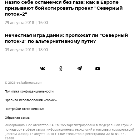
Назло себе останемся без газа: как в Европе
призывают бойкотировать проект "Северный
поток–2"
29 августа 2018 | 16:00
Нечестная игра Дании: проложат ли "Северный
поток-2" по альтернативному пути?
03 августа 2018 | 18:00
© 2026 ee.baltnews.com
Политика конфиденциальности
Правила использования «cookie»
Настройки отслеживания
Обратная связь
Информационное агентство BALTNEWS зарегистрировано в Федеральной службе
по надзору в сфере связи, информационных технологий и массовых коммуникаций
(Роскомнадзор) 17 августа 2018 г. Свидетельство о регистрации ИА № ФС 77 -
73480