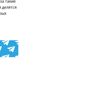
за такие
 делятся
орых