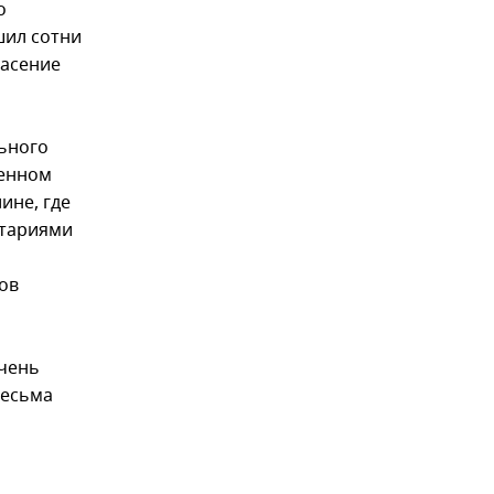
о
шил сотни
пасение
льного
оенном
ине, где
нтариями
ов
очень
весьма