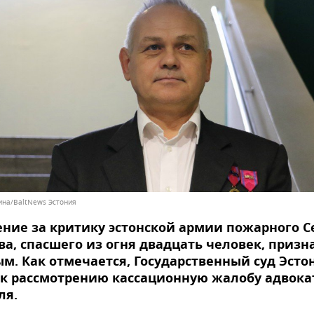
на/BaltNews Эстония
ние за критику эстонской армии пожарного С
а, спасшего из огня двадцать человек, призн
м. Как отмечается, Государственный суд Эсто
к рассмотрению кассационную жалобу адвока
ля.