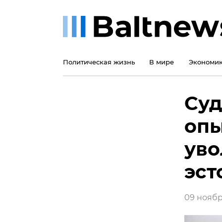
Политическая жизнь
В мире
Экономи
Суд
опы
уво
эст
09 ноября