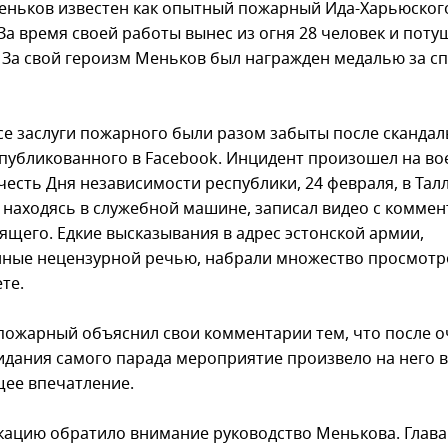
еньков известен как опытный пожарный Ида-Харьюског
За время своей работы вынес из огня 28 человек и поту
 За свой героизм Меньков был награжден медалью за с
се заслуги пожарного были разом забыты после сканда
опубликованного в Facebook. Инцидент произошел на в
честь Дня независимости республики, 24 февраля, в Талл
 находясь в служебной машине, записал видео с комме
ящего. Едкие высказывания в адрес эстонской армии,
ные нецензурной речью, набрали множество просмотр
те.
пожарный объяснил свои комментарии тем, что после 
идания самого парада мероприятие произвело на него 
ее впечатление.
кацию обратило внимание руководство Менькова. Глава