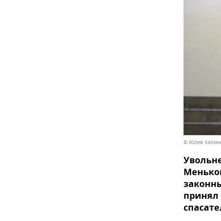
© Юлия Калини
Увольне
Меньков
законны
принял 
спасате