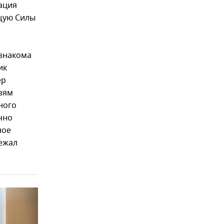
ация
ющую Силы
 знакома
ик
ер
зям
ного
чно
ное
бежал