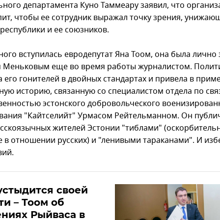
ьного департамента Куно Таммеару заявил, что организ
пит, чтобы ее сотрудник выражал точку зрения, унижа
республики и ее союзников.
ного вступилась евродепутат Яна Тоом, она была лично
м Меньковым еще во время работы журналистом. Полит
а его гонителей в двойных стандартах и привела в прим
ную историю, связанную со специалистом отдела по свя
венностью эстонского добровольческого военизирован
ания "Кайтселийт" Урмасом Рейтельманном. Он публи
усскоязычных жителей Эстонии "тиблами" (оскорбитель
 в отношении русских) и "ленивыми тараканами". И из
вий.
устыдится своей
ти – Тоом об
ниях Рыйваса в