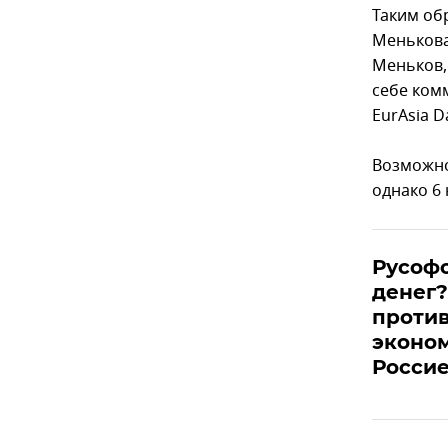
Таким об
Менькова 
Меньков,
себе ком
EurAsia Da
Возможно
однако 6
Русоф
денег?
проти
эконом
Росси