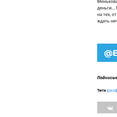
Менькова,
деньги… 
на тех, о
ждать неч
Подписыв
русо
Теги