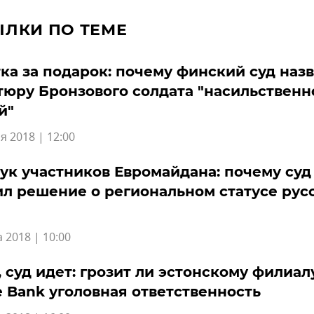
ЫЛКИ ПО ТЕМЕ
ка за подарок: почему финский суд наз
юру Бронзового солдата "насильственн
й"
я 2018 | 12:00
ук участников Евромайдана: почему суд
л решение о региональном статусе рус
а 2018 | 10:00
, суд идет: грозит ли эстонскому филиал
 Bank уголовная ответственность