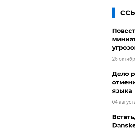
СС
Повест
миниат
угрозо
26 октябр
Дело р
отмени
языка
04 август
Встать
Danske