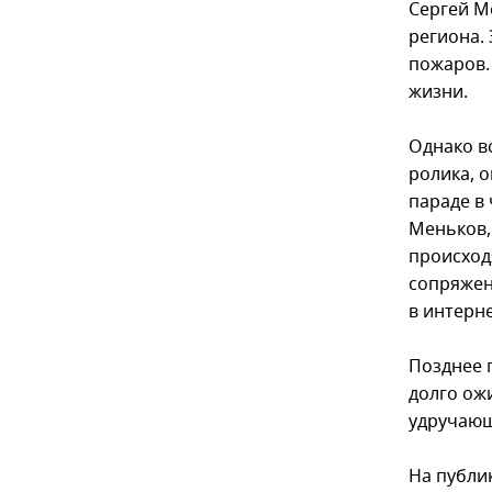
Сергей М
региона. 
пожаров.
жизни.
Однако в
ролика, 
параде в 
Меньков,
происход
сопряжен
в интерне
Позднее 
долго ож
удручающ
На публи