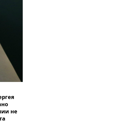
ергея
ано
нии не
та