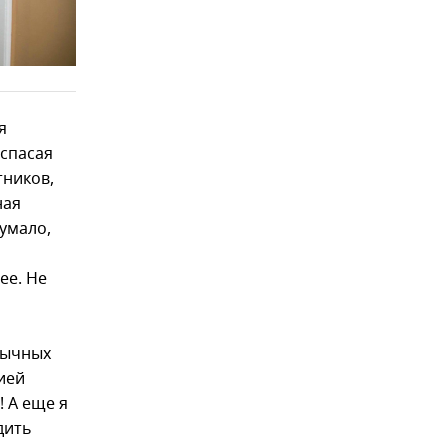
я
 спасая
тников,
ная
думало,
й
ее. Не
зычных
ией
! А еще я
дить