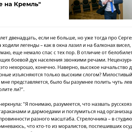
е на Кремль"
ет двенадцать, если не больше, но уже тогда про Серге
ходили легенды – как в окна лазил и на балконах висел,
маю, еще немало спас с тех пор. В отличие от белобиле
их боевой дух населения звонкими речами. Нецензур
– это нехорошо, конечно. Наверно, высокое начальство 
рные изъясняются только высоким слогом? Милостивы
 мне представляется, было бы разумнее полить чуть лев
лите ли?".
черкнула: "Я понимаю, разумеется, что назвать русскоя
тараканами и дармоедами и поглумиться над организац
 провинности разного масштаба. Стрелочника – в студию
омневаюсь, что кто-то из моралистов, поспешивших осу