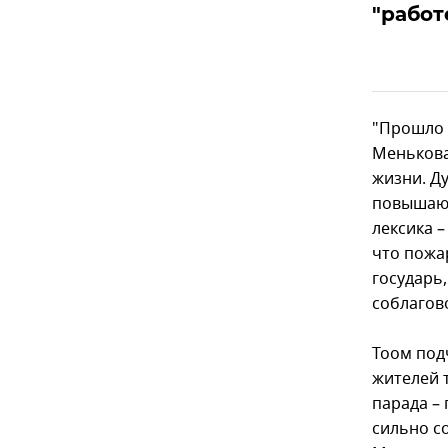
"работ
"Прошло л
Менькова 
жизни. Ду
повышающ
лексика 
что пожа
государь,
соблагово
Тоом под
жителей 
парада –
сильно с