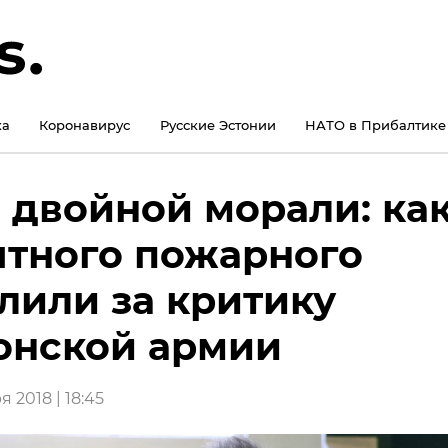
ка
Коронавирус
Русские Эстонии
НАТО в Прибалтике
 двойной морали: ка
тного пожарного
лили за критику
онской армии
 2018 | 18:45