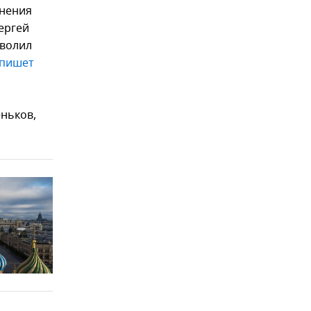
ьнения
Сергей
зволил
пишет
ньков,