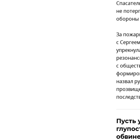
Спасател
не потер
обороны 
За пожар
с Сергее
упрекнул
резонанс
с общест
формиров
назвал р
прозвище
последст
Пусть 
глупос
обвине