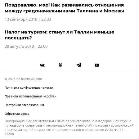
Поздравляю, мэр! Как развивались отношения
между градоначальниками Таллина и Москвы
13 сентября 2018 | 22:00
Налог на туризм: станут ли Таллин меньше
посещать?
28 августа 2018 | 22:00
© 2026 ee.baltnews.com
Политика конфиденциальности
Правила использования «cookie»
Настройки отслеживания
Обратная связь
Информационное агентство BALTNEWS зарегистрировано в Федеральной службе
по надзору в сфере связи, информационных технологий и массовых коммуникаций
(Роскомнадзор) 17 августа 2018 г. Свидетельство о регистрации ИА № ФС 77 -
73480