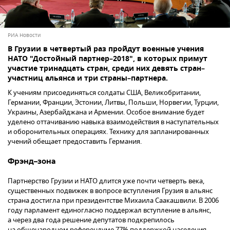
РИА Новости
В Грузии в четвертый раз пройдут военные учения
НАТО "Достойный партнер–2018", в которых примут
участие тринадцать стран, среди них девять стран–
участниц альянса и три страны–партнера.
К учениям присоединяться солдаты США, Великобритании,
Германии, Франции, Эстонии, Литвы, Польши, Норвегии, Турции,
Украины, Азербайджана и Армении. Особое внимание будет
уделено оттачиванию навыка взаимодействия в наступательных
и оборонительных операциях. Технику для запланированных
учений обещает предоставить Германия.
Фрэнд–зона
Партнерство Грузии и НАТО длится уже почти четверть века,
существенных подвижек в вопросе вступления Грузия в альянс
страна достигла при президентстве Михаила Саакашвили. В 2006
году парламент единогласно поддержал вступление в альянс,
а через два года решение депутатов подкрепилось
на общенародном референдуме 77% поддержкой населения.