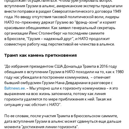
продолжает осуществляться. Чтобы урегулировать вопрос
вступления Грузии в альянс, американские эксперты предлагали
внести поправки в раздел Североатлантического договора 1949
года. Но ввиду отсутствия таковой политической воли, лидеры
НАТО по–прежнему держат Грузию во "фрэнд–зоне" и кормят
красивыми обещаниями. Как заявил генеральный секретарь
организации Йенс Столенгберг на последнем саммите
в Брюсселе, "Грузия – надежный друг", и НАТО продолжит
совместную работу над перспективой ее членства в альянсе.
Трамп как камень преткновения
"До избрания президентом США Дональда Трампа в 2016 году
обещания о вступлении Грузии в НАТО походили на то, как к 1980
году нас убеждали в построении коммунизма, – отмечает
бывший омбудсмен Грузии Нана Девдариани в разговоре с
Baltnews.ee
. – Мы упорно шли к горизонту коммунизма – я это
выражение на всю жизнь запомнила, потому как линия
горизонта удаляется по мере приближения к ней. Такая же
ситуация у нас обстоит с НАТО".
По ее словам, после участия Трампа в брюссельском саммите,
дата вступления Грузии в альянс может сдвинуться еще дальше
момента "достижения линии горизонта".