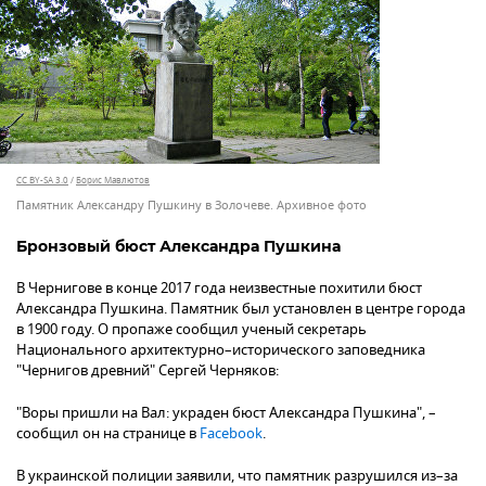
CC BY-SA 3.0
/
Борис Мавлютов
Памятник Александру Пушкину в Золочеве. Архивное фото
Бронзовый бюст Александра Пушкина
В Чернигове в конце 2017 года неизвестные похитили бюст
Александра Пушкина. Памятник был установлен в центре города
в 1900 году. О пропаже сообщил ученый секретарь
Национального архитектурно–исторического заповедника
"Чернигов древний" Сергей Черняков:
"Воры пришли на Вал: украден бюст Александра Пушкина", –
сообщил он на странице в
Facebook
.
В украинской полиции заявили, что памятник разрушился из–за