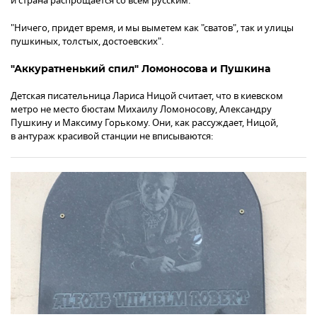
и страна распрощается со всем русским:
"Ничего, придет время, и мы выметем как "сватов", так и улицы
пушкиных, толстых, достоевских".
"Аккуратненький спил" Ломоносова и Пушкина
Детская писательница Лариса Ницой считает, что в киевском
метро не место бюстам Михаилу Ломоносову, Александру
Пушкину и Максиму Горькому. Они, как рассуждает, Ницой,
в антураж красивой станции не вписываются: