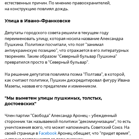
естественных причин. По мнению правоохранителей,
на конструкцию повлиял дождь.
Улица в Ивано–Франковске
Депутаты городского совета решили в текущем году
переименовать улицу, которая носила название Александра
Пушкина. Политики посчитали, что поэт "занимал
антиукраинскую позицию", что отражается в его литературных
творениях. Таким образом "Северный бульвар Пушкина"
превратился просто в "Северный бульвар".
На решение депутатов повлияла поэма "Полтава", в которой,
как считают политики, Пушкин дискредитировал фигуру Ивана
Мазепы, назвав его предателем и изменником.
"Мы выметем улицы пушкиных, толстых,
достоевских"
Член партии "Свобода" Александр Аронец – убежденный
сторонник так называемой политики "декоммунизации", то есть
уничтожения всего, что может напоминать Советский Союз. На
своей странице в
Facebook
Аронец обещает, что "придет время",