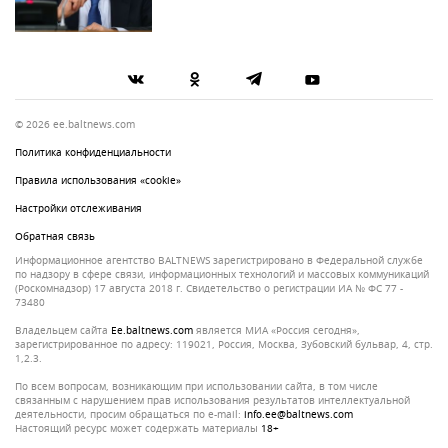
© 2026 ee.baltnews.com
Политика конфиденциальности
Правила использования «cookie»
Настройки отслеживания
Обратная связь
Информационное агентство BALTNEWS зарегистрировано в Федеральной службе
по надзору в сфере связи, информационных технологий и массовых коммуникаций
(Роскомнадзор) 17 августа 2018 г. Свидетельство о регистрации ИА № ФС 77 -
73480
Владельцем сайта
ee.baltnews.com
является МИА «Россия сегодня»,
зарегистрированное по адресу: 119021, Россия, Москва, Зубовский бульвар, 4, стр.
1,2.3.
По всем вопросам, возникающим при использовании сайта, в том числе
связанным с нарушением прав использования результатов интеллектуальной
деятельности, просим обращаться по e-mail:
info.ee@baltnews.com
Настоящий ресурс может содержать материалы
18+