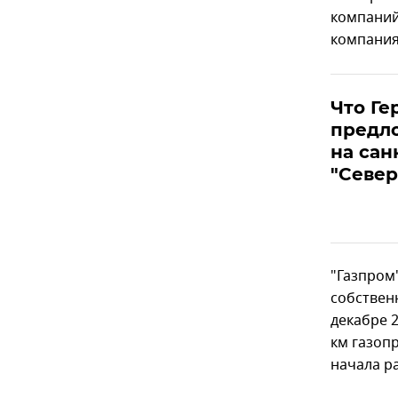
компаний
компания
Что Ге
предл
на сан
"Север
"Газпром
собствен
декабре 
км газопр
начала р