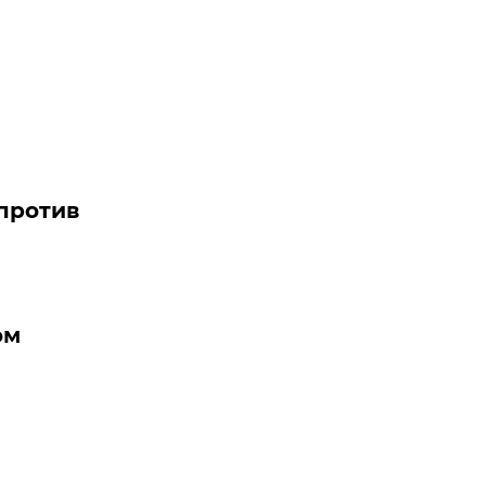
против
ом