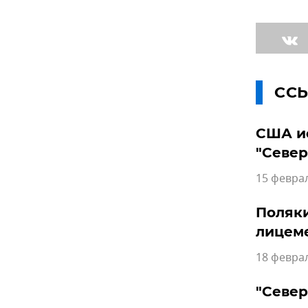
СС
США и
"Север
15 феврал
Поляки
лицем
18 феврал
"Север