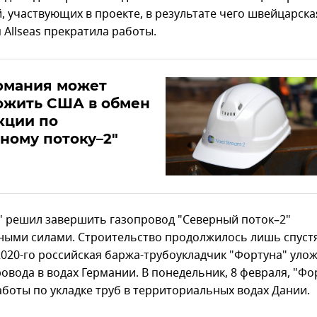
, участвующих в проекте, в результате чего швейцарска
 Allseas прекратила работы.
рмания может
ожить США в обмен
кции по
ному потоку–2"
" решил завершить газопровод "Северный поток–2"
ными силами. Строительство продолжилось лишь спустя 
2020-го российская баржа-трубоукладчик "Фортуна" улож
овода в водах Германии. В понедельник, 8 февраля, "Фо
аботы по укладке труб в территориальных водах Дании.