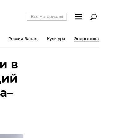
Все материалы
Россия-Запад
Культура
Энергетика
и в
ций
а–