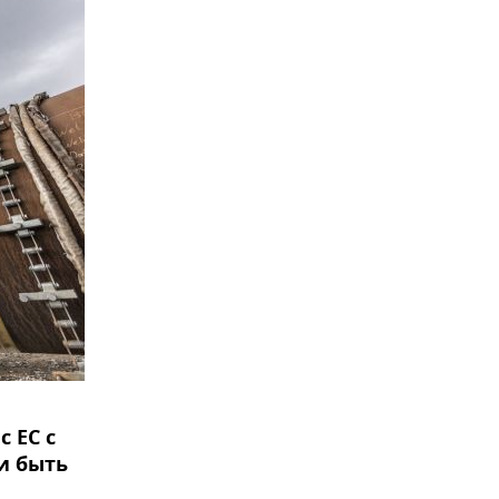
 ЕС с
и быть