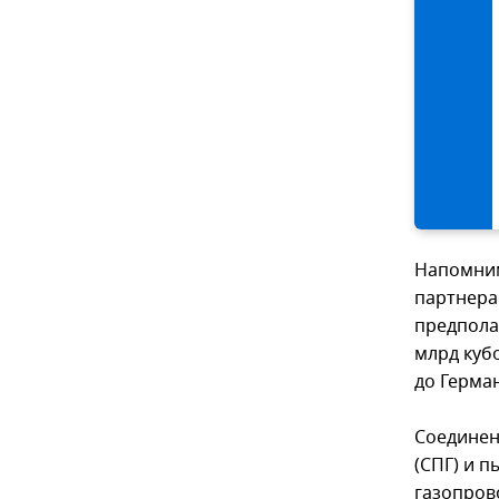
Напомним
партнера
предпола
млрд куб
до Герма
Соединен
(СПГ) и 
газопров