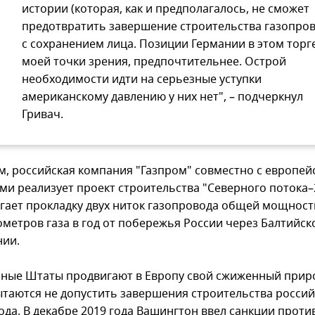
истории (которая, как и предполагалось, не сможет
предотвратить завершение строительства газопров
с сохранением лица. Позиции Германии в этом торге
моей точки зрения, предпочтительнее. Острой
необходимости идти на серьезные уступки
американскому давлению у них нет", – подчеркнул
Гривач.
, российская компания "Газпром" совместно с европей
ми реализует проект строительства "Северного потока–
гает прокладку двух ниток газопровода общей мощност
ометров газа в год от побережья России через Балтийск
нии.
ные Штаты продвигают в Европу свой сжиженный прир
пытаются не допустить завершения строительства росси
ода. В декабре 2019 года Вашингтон ввел санкции проти