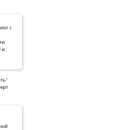
лог с
ти
 и
ать"
перт
ной