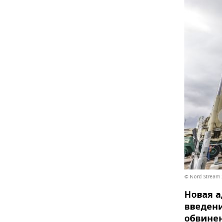
© Nord Stream 
Новая а
введени
обвинен