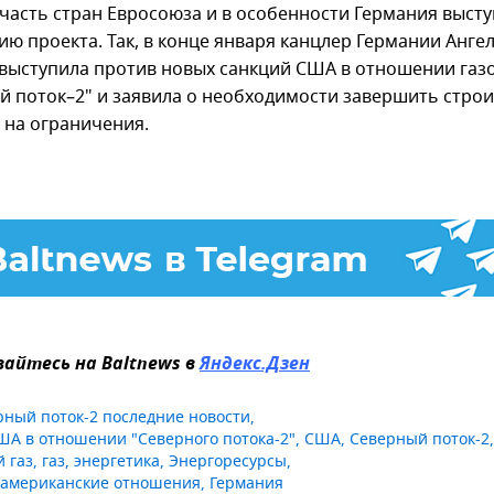
 часть стран Евросоюза и в особенности Германия высту
ию проекта. Так, в конце января канцлер Германии Анге
выступила против новых санкций США в отношении газ
й поток–2" и заявила о необходимости завершить строи
 на ограничения.
айтесь на Baltnews в
Яндекс.Дзен
рный поток-2 последние новости
,
ША в отношении "Северного потока-2"
,
США
,
Северный поток-2
 газ
,
газ
,
энергетика
,
Энергоресурсы
,
-американские отношения
,
Германия