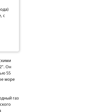
ода)
, с
скими
2". Он
ью 55
ое море
одный газ
йского
в