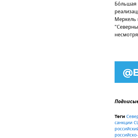
Бо́льшая
реализац
Меркель 
"Северны
несмотря
Подписыв
Севе
Теги
санкции С
российский
российско