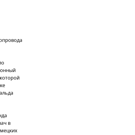
зопровода
ло
ионный
 которой
ке
нальда
нда
вач в
емецких