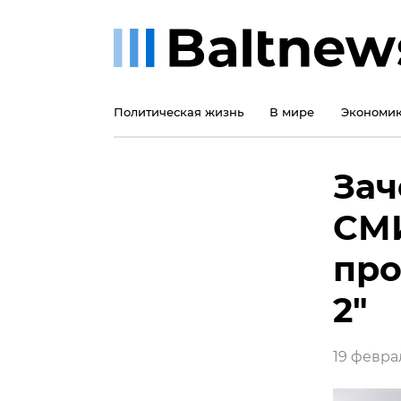
Политическая жизнь
В мире
Экономи
Зач
СМИ
про
2"
19 феврал