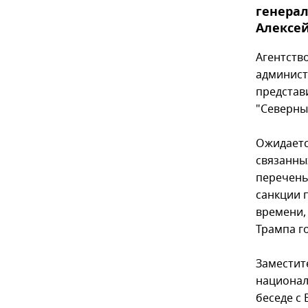
генера
Алексей
Агентств
админист
представ
"Северны
Ожидаетс
связанны
перечень
санкции 
времени,
Трампа г
Заместит
национал
беседе с 