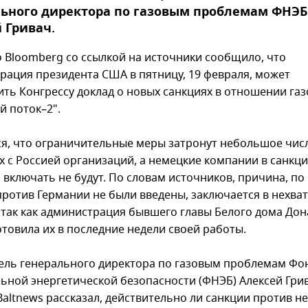
льного директора по газовым проблемам ФНЭБ
 Гривач.
о Bloomberg со ссылкой на источники сообщило, что
рация президента США в пятницу, 19 февраля, может
ить Конгрессу доклад о новых санкциях в отношении га
й поток–2".
я, что ограничительные меры затронут небольшое чис
х с Россией организаций, а немецкие компании в санкц
 включать не будут. По словам источников, причина, по
против Германии не были введены, заключается в нехват
 так как администрация бывшего главы Белого дома До
отовила их в последние недели своей работы.
ель генерального директора по газовым проблемам Фо
ьной энергетической безопасности (ФНЭБ) Алексей Гри
Baltnews рассказал, действительно ли санкции против н