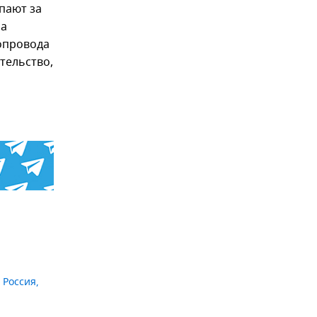
пают за
ла
опровода
тельство,
,
Россия
,