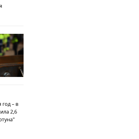
я
год – в
ила 2,6
ртуна"