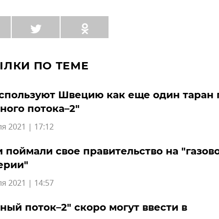
ЫЛКИ ПО ТЕМЕ
спользуют Швецию как еще один таран 
ного потока–2"
я 2021 | 17:12
 поймали свое правительство на "газов
ерии"
я 2021 | 14:57
ный поток–2" скоро могут ввести в