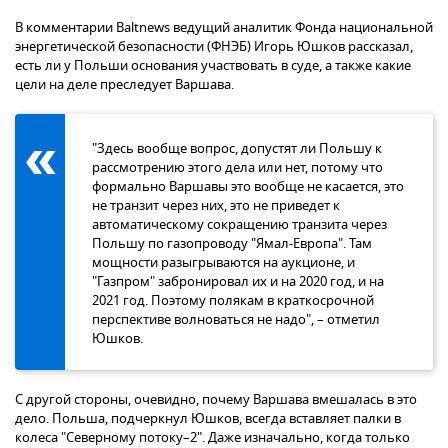
В комментарии Baltnews ведущий аналитик Фонда национальной
энергетической безопасности (ФНЭБ) Игорь Юшков рассказал,
есть ли у Польши основания участвовать в суде, а также какие
цели на деле преследует Варшава.
"Здесь вообще вопрос, допустят ли Польшу к
рассмотрению этого дела или нет, потому что
формально Варшавы это вообще не касается, это
не транзит через них, это не приведет к
автоматическому сокращению транзита через
Польшу по газопроводу "Ямал-Европа". Там
мощности разыгрываются на аукционе, и
"Газпром" забронировал их и на 2020 год, и на
2021 год. Поэтому полякам в краткосрочной
перспективе волноваться не надо", – отметил
Юшков.
С другой стороны, очевидно, почему Варшава вмешалась в это
дело. Польша, подчеркнул Юшков, всегда вставляет палки в
колеса "Северному потоку–2". Даже изначально, когда только