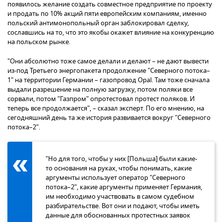
появилось желание создать совместное предприятие по проекту
и продать по 10% акций пяти европейским компаниям, именно
польский антимонопольный орган заблокировал сделку,
сославшись на то, что это якобы окажет влияние на конкуренцию
на польском рынке.
"Они абсолютно тоже самое делали и делают – не дают вывести
из-под Третьего энергопакета продолжение "Северного потока–
1" на территории Германии – газопровод Opal. Там тоже сначала
выдали разрешение на полную загрузку, потом поляки все
сорвали, потом "Газпром" опротестовал протест поляков. И
теперь все продолжается", – сказал эксперт. По его мнению, на
сегодняшний день та же история развивается вокруг "Северного
потока–2".
"Но для того, чтобы у них [Польша] были какие-
то основания на руках, чтобы понимать, какие
аргументы использует оператор "Северного
потока–2", какие аргументы применяет Германия,
им необходимо участвовать в самом судебном
разбирательстве. Вот они и подают, чтобы иметь
данные для обоснованных протестных заявок