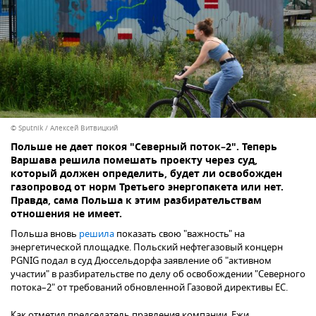
© Sputnik / Алексей Витвицкий
Польше не дает покоя "Северный поток–2". Теперь
Варшава решила помешать проекту через суд,
который должен определить, будет ли освобожден
газопровод от норм Третьего энергопакета или нет.
Правда, сама Польша к этим разбирательствам
отношения не имеет.
Польша вновь
решила
показать свою "важность" на
энергетической площадке. Польский нефтегазовый концерн
PGNIG подал в суд Дюссельдорфа заявление об "активном
участии" в разбирательстве по делу об освобождении "Северного
потока–2" от требований обновленной Газовой директивы ЕС.
Как отметил председатель правления компании Ежи