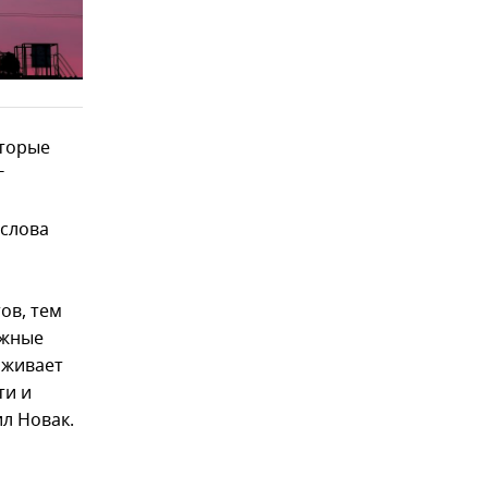
оторые
г
слова
ов, тем
ужные
аживает
ти и
л Новак.