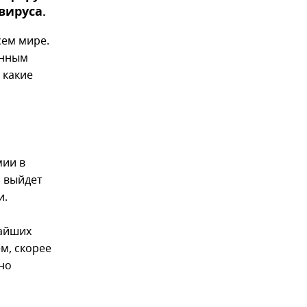
вируса.
сем мире.
онным
 какие
мии в
о выйдет
и.
жайших
м, скорее
чно