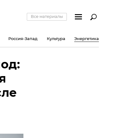
Все материалы
Россия-Запад
Культура
Энергетика
од:
я
сле