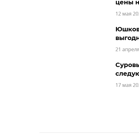
цены н
12 мая 20
Юшков:
выгод
21 апреля
Суровы
следу
17 мая 20