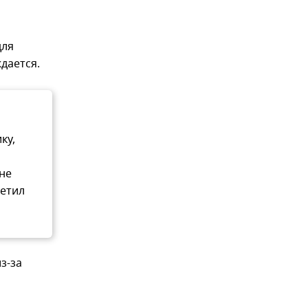
для
дается.
ку,
 не
метил
з-за