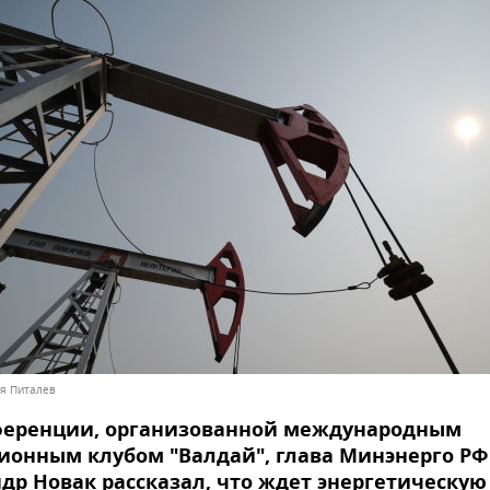
ья Питалев
ференции, организованной международным
ионным клубом "Валдай", глава Минэнерго РФ
др Новак рассказал, что ждет энергетическую