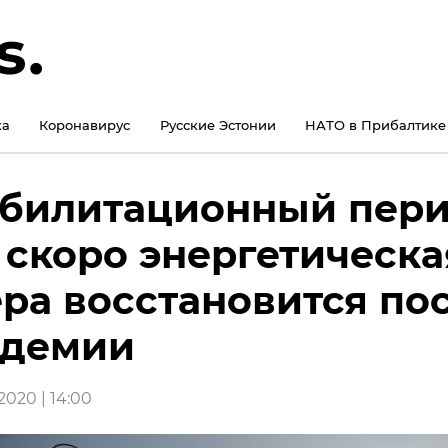
ка
Коронавирус
Русские Эстонии
НАТО в Прибалтике
билитационный пери
 скоро энергетическа
ра восстановится по
ндемии
020 | 14:00