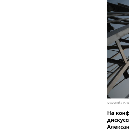
© Sputnik / Ил
На кон
дискусс
Алексан