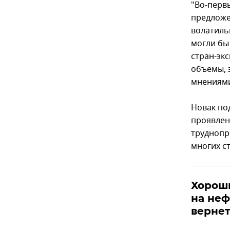
"Во-перв
предложе
волатиль
могли бы
стран-экс
объемы, 
мнениями
Новак по
проявлен
труднопр
многих ст
Хороши
на не
вернет