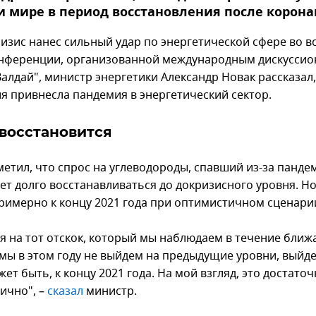
и мире в период восстановления после корона
изис нанес сильный удар по энергетической сфере во в
онференции, организованной международным дискусси
алдай", министр энергетики Александр Новак рассказал,
я привнесла пандемия в энергетический сектор.
восстановится
метил, что спрос на углеводороды, спавший из-за панде
дет долго восстанавливаться до докризисного уровня. Н
примерно к концу 2021 года при оптимистичном сценари
я на тот отскок, который мы наблюдаем в течение бли
 мы в этом году не выйдем на предыдущие уровни, выйде
жет быть, к концу 2021 года. На мой взгляд, это достато
ично", –
сказал
министр.