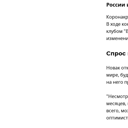
России 
Коронакр
В ходе к
клубом "В
изменени
Спрос 
Новак от
мире, бу
на него 
"Несмотр
месяцев,
всего, мо
оптимист