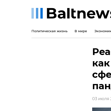
Политическая жизнь
В мире
Экономи
Реа
как
сфе
па
03 июля 2