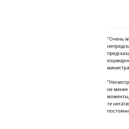
"Очень м
непредск
предсказа
кошмарно
министра
"Несмотр
не менее
моменты,
те негат
постоянн