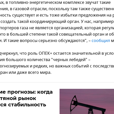
ых, в топливно-энергетическом комплексе звучат такие
ния, в газовой отрасли, поскольку там также существен
ность существует и есть тоже избытки предложения на 
 создать такой координирующий орган. У нас, например
портеров газа не является организацией, которая регул
это в большей степени такой совещательный орган и о
. И такие вопросы серьезно обсуждаются", –
сообщил
м
дчеркнул, что роль ОПЕК+ остается значительной в усл
ия большого количества "черных лебедей" –
огнозируемых и редких, но важных событий с последств
ран или даже всего мира.
е прогнозы: когда
фтяной рынок
ся стабильность