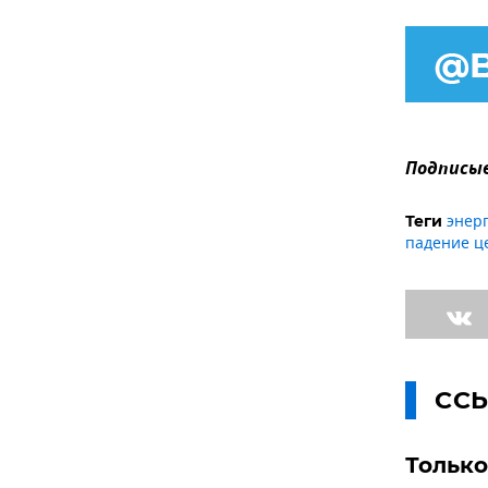
Подписыв
энер
Теги
падение ц
СС
Только