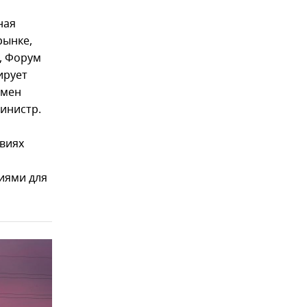
ная
рынке,
, Форум
ирует
бмен
инистр.
овиях
иями для