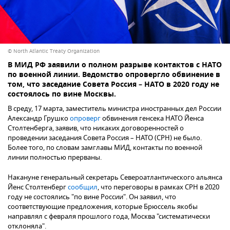
© North Atlantic Treaty Organization
В МИД РФ заявили о полном разрыве контактов с НАТО
по военной линии. Ведомство опровергло обвинение в
том, что заседание Совета Россия – НАТО в 2020 году не
состоялось по вине Москвы.
В среду, 17 марта, заместитель министра иностранных дел России
Александр Грушко
опроверг
обвинения генсека НАТО Йенса
Столтенберга, заявив, что никаких договоренностей о
проведении заседания Совета Россия – НАТО (СРН) не было.
Более того, по словам замглавы МИД, контакты по военной
линии полностью прерваны.
Накануне генеральный секретарь Североатлантического альянса
Йенс Столтенберг
сообщил
, что переговоры в рамках СРН в 2020
году не состоялись "по вине России". Он заявил, что
соответствующие предложения, которые Брюссель якобы
направлял с февраля прошлого года, Москва "систематически
отклоняла".