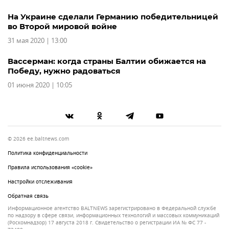
На Украине сделали Германию победительницей
во Второй мировой войне
31 мая 2020 | 13:00
Вассерман: когда страны Балтии обижается на
Победу, нужно радоваться
01 июня 2020 | 10:05
© 2026 ee.baltnews.com
Политика конфиденциальности
Правила использования «cookie»
Настройки отслеживания
Обратная связь
Информационное агентство BALTNEWS зарегистрировано в Федеральной службе
по надзору в сфере связи, информационных технологий и массовых коммуникаций
(Роскомнадзор) 17 августа 2018 г. Свидетельство о регистрации ИА № ФС 77 -