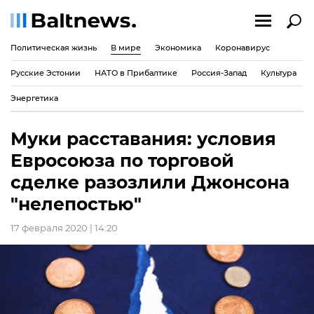
Политическая жизнь
В мире
Экономика
Коронавирус
Русские Эстонии
НАТО в Прибалтике
Россия-Запад
Культура
Энергетика
Муки расставания: условия
Евросоюза по торговой
сделке разозлили Джонсона
"нелепостью"
17 февраля 2020 | 14:20