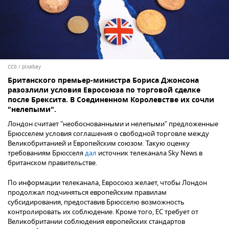
CC0
/
pixabay
Британского премьер-министра Бориса Джонсона
разозлили условия Евросоюза по торговой сделке
после Брексита. В Соединенном Королевстве их сочли
"нелепыми".
Лондон считает "необоснованными и нелепыми" предложенные
Брюсселем условия соглашения о свободной торговле между
Великобританией и Европейским союзом. Такую оценку
требованиям Брюсселя
дал
источник телеканала Sky News в
британском правительстве.
По информации телеканала, Евросоюз желает, чтобы Лондон
продолжал подчиняться европейским правилам
субсидирования, предоставив Брюсселю возможность
контролировать их соблюдение. Кроме того, ЕС требует от
Великобритании соблюдения европейских стандартов