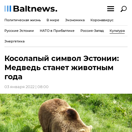
Политическая жизнь
В мире
Экономика
Коронавирус
Русские Эстонии
НАТО в Прибалтике
Россия-Запад
Культура
Энергетика
Косолапый символ Эстонии:
Медведь станет животным
года
03 января 2022 | 08:00