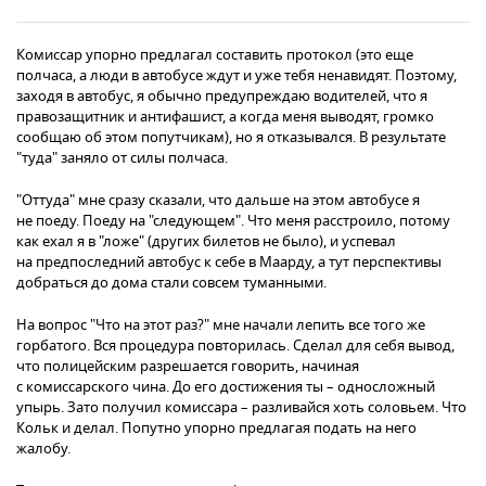
Комиссар упорно предлагал составить протокол (это еще
полчаса, а люди в автобусе ждут и уже тебя ненавидят. Поэтому,
заходя в автобус, я обычно предупреждаю водителей, что я
правозащитник и антифашист, а когда меня выводят, громко
сообщаю об этом попутчикам), но я отказывался. В результате
"туда" заняло от силы полчаса.
"Оттуда" мне сразу сказали, что дальше на этом автобусе я
не поеду. Поеду на "следующем". Что меня расстроило, потому
как ехал я в "ложе" (других билетов не было), и успевал
на предпоследний автобус к себе в Маарду, а тут перспективы
добраться до дома стали совсем туманными.
На вопрос "Что на этот раз?" мне начали лепить все того же
горбатого. Вся процедура повторилась. Сделал для себя вывод,
что полицейским разрешается говорить, начиная
с комиссарского чина. До его достижения ты – односложный
упырь. Зато получил комиссара – разливайся хоть соловьем. Что
Кольк и делал. Попутно упорно предлагая подать на него
жалобу.