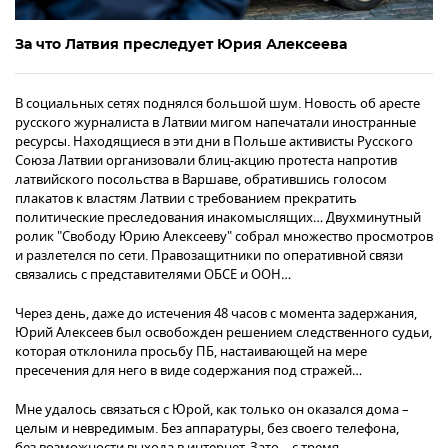
За что Латвия преследует Юрия Алексеева
В социальных сетях поднялся большой шум. Новость об аресте
русского журналиста в Латвии мигом напечатали иностранные
ресурсы. Находящиеся в эти дни в Польше активисты Русского
Союза Латвии организовали блиц-акцию протеста напротив
латвийского посольства в Варшаве, обратившись голосом
плакатов к властям Латвии с требованием прекратить
политические преследования инакомыслящих… Двухминутный
ролик "Свободу Юрию Алексееву" собрал множество просмотров
и разлетелся по сети. Правозащитники по оперативной связи
связались с представителями ОБСЕ и ООН…
Через день, даже до истечения 48 часов с момента задержания,
Юрий Алексеев был освобожден решением следственного судьи,
которая отклонила просьбу ПБ, настаивающей на мере
пресечения для него в виде содержания под стражей…
Мне удалось связаться с Юрой, как только он оказался дома –
целым и невредимым. Без аппаратуры, без своего телефона,
без возможности выхода в интернет. Зато – с тремя