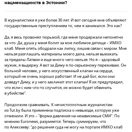
нацменьщинств в Эстонии?
В журналистике я уже более 30 лет. И вот сегодня мне объявляют
государственным преступлением то, чем я занимался. Это как?
Да, я весь провонял тюрьмой, где меня продержали непонятно
за что. Да, душа у меня болит за мое любимое детище – ИМХО
клаб. Меня опять ободрали как липку, лишив связи с миром. Мне
нельзя разглашать материалы моего дела, нельзя выезжать
за пределы Латвии и еще много чего нельзя. Но я – здоровый
мужик, я выдержу. А вот за Диму я по-серьезному переживаю. Он
больной человек, у него искусственный клапан на сердце,
который не очень хорошо работает. И не дай Бог, если они
доведут Диму, и у него заклинит этот клапан! Я их предупредил,
что если с ним что-то случится, их можно будет обвинить
в убийстве".
Продолжим сравнивать. К нечистоплотным журналистам
из Tut.by была применена подписка о невыезде, которую уже
отменили. И это – "форма давления на независимые СМИ". По
мнению Euronews, разумеется. Теперь суммируем, что
по Алексееву: "до решения суда не могу на портале ИМХО клаб