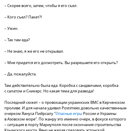
– Скорее всего, затем, чтобы я его съел.
– Кого съел? Пакет?!
– Ужин.
– Так там еда?
– Не знаю, я же его не открывал.
– Мне придется его досмотреть. Вы разрешаете его открыть?
– Да, пожалуйста.
Там действительно была еда. Коробка с сандвичами, коробка
с салатом и Сникерс. Но какая тема для развода!
Последний сюжет – о провокации украинских ВМС в Керченском
проливе. И для начала удивил Postimees довольно качественным
очерком Яануса Пийрсалу "
Опасные игры
России и Украины
в Азовском море". По жанру это именно очерк, в фокусе которого
– ситуация в порту Мариуполя после окончания строительства
Крымского моста. Явно не желая следовать эстонской