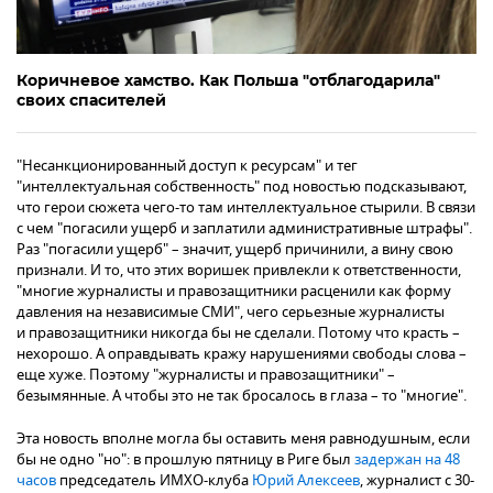
Коричневое хамство. Как Польша "отблагодарила"
своих спасителей
"Несанкционированный доступ к ресурсам" и тег
"интеллектуальная собственность" под новостью подсказывают,
что герои сюжета чего-то там интеллектуальное стырили. В связи
с чем "погасили ущерб и заплатили административные штрафы".
Раз "погасили ущерб" – значит, ущерб причинили, а вину свою
признали. И то, что этих воришек привлекли к ответственности,
"многие журналисты и правозащитники расценили как форму
давления на независимые СМИ", чего серьезные журналисты
и правозащитники никогда бы не сделали. Потому что красть –
нехорошо. А оправдывать кражу нарушениями свободы слова –
еще хуже. Поэтому "журналисты и правозащитники" –
безымянные. А чтобы это не так бросалось в глаза – то "многие".
Эта новость вполне могла бы оставить меня равнодушным, если
бы не одно "но": в прошлую пятницу в Риге был
задержан на 48
часов
председатель ИМХО-клуба
Юрий Алексеев
, журналист с 30-