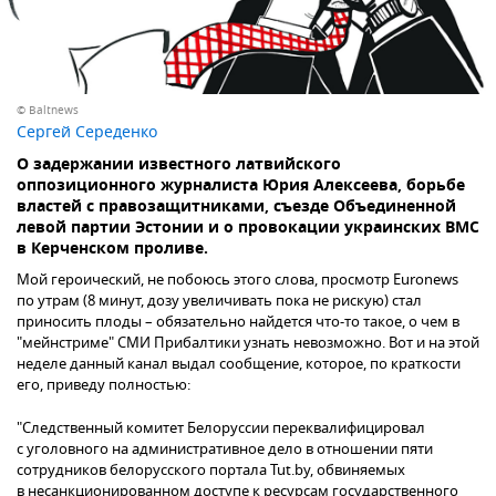
© Baltnews
Сергей Середенко
О задержании известного латвийского
оппозиционного журналиста Юрия Алексеева, борьбе
властей с правозащитниками, съезде Объединенной
левой партии Эстонии и о провокации украинских ВМС
в Керченском проливе.
Мой героический, не побоюсь этого слова, просмотр Euronews
по утрам (8 минут, дозу увеличивать пока не рискую) стал
приносить плоды – обязательно найдется что-то такое, о чем в
"мейнстриме" СМИ Прибалтики узнать невозможно. Вот и на этой
неделе данный канал выдал сообщение, которое, по краткости
его, приведу полностью:
"Следственный комитет Белоруссии переквалифицировал
с уголовного на административное дело в отношении пяти
сотрудников белорусского портала Tut.by, обвиняемых
в несанкционированном доступе к ресурсам государственного