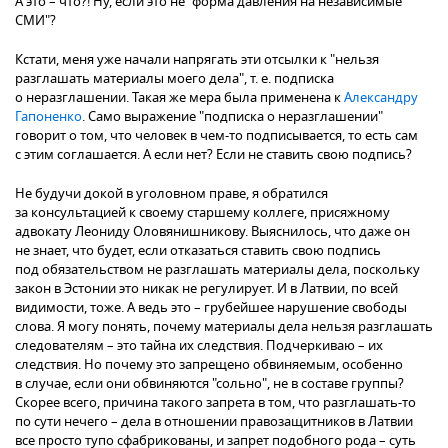
А это – что?! Ну, если это не "форма давления на независимые
СМИ"?
Кстати, меня уже начали напрягать эти отсылки к "нельзя
разглашать материалы моего дела", т. е. подписка
о неразглашении. Такая же мера была применена к
Александру
Гапоненко
. Само выражение "подписка о неразглашении"
говорит о том, что человек в чем-то подписывается, то есть сам
с этим соглашается. А если нет? Если не ставить свою подпись?
Не будучи докой в уголовном праве, я обратился
за консультацией к своему старшему коллеге, присяжному
адвокату Леониду Оловянишникову. Выяснилось, что даже он
не знает, что будет, если отказаться ставить свою подпись
под обязательством не разглашать материалы дела, поскольку
закон в Эстонии это никак не регулирует. И в Латвии, по всей
видимости, тоже. А ведь это – грубейшее нарушение свободы
слова. Я могу понять, почему материалы дела нельзя разглашать
следователям – это тайна их следствия. Подчеркиваю – их
следствия. Но почему это запрещено обвиняемым, особенно
в случае, если они обвиняются "сольно", не в составе группы?
Скорее всего, причина такого запрета в том, что разглашать-то
по сути нечего – дела в отношении правозащитников в Латвии
все просто тупо сфабрикованы, и запрет подобного рода – суть