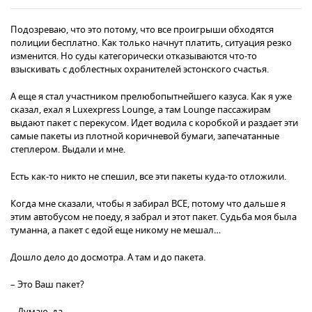
Подозреваю, что это потому, что все проигрыши обходятся
полиции бесплатно. Как только начнут платить, ситуация резко
изменится. Но суды категорически отказываются что-то
взыскивать с доблестных охранителей эстонского счастья.
А еще я стал участником прелюбопытнейшего казуса. Как я уже
сказал, ехал я Luxexpress Lounge, а там Lounge пассажирам
выдают пакет с перекусом. Идет водила с коробкой и раздает эти
самые пакеты из плотной коричневой бумаги, запечатанные
степлером. Выдали и мне.
Есть как-то никто не спешил, все эти пакеты куда-то отложили.
Когда мне сказали, чтобы я забирал ВСЕ, потому что дальше я
этим автобусом не поеду, я забрал и этот пакет. Судьба моя была
туманна, а пакет с едой еще никому не мешал…
Дошло дело до досмотра. А там и до пакета.
– Это Ваш пакет?
– Думаю, да.