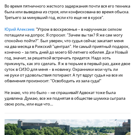
Во время пятничного жесткого задержания почти вся его техника
была или выведена из строя, или конфискована во время обыска.
Третьего за минувший год, если кто еще не в курсе".
Юрий Алексеев
: "Утром в воскресенье – в наручниках силком
потащили на допрос. Я спросил: "Зачем вы так? Я же сам могу
спокойно пойти?". Был уверен, что судья сейчас закатает меня
на два месяца в Рижский "централ". Не самый приятный подарок,
конечно – за пять дней до моего 60-летнего юбилея. Да и Новый
год, значит, за решеткой встречать придется. Надо хоть
прикинуть, как это сделать. Я ж в тюрьме в первый раз, даже двое
суток в СИЗО для меня – в новинку. Охранники мои чуть ли
не руки от удовольствия потирают. А тут вдруг судья на все их
обвинения произносит: "Освободить из зала суда!"
Не знаю, что это было – не спрашивай! Адвокат тоже была
удивлена. Думаю, все же поднятая в обществе шумиха сыграла
свою роль, или еще что…