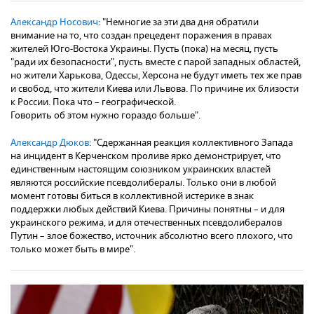
Александр Носович
: "Немногие за эти два дня обратили
внимание на то, что создан прецедент поражения в правах
жителей Юго-Востока Украины. Пусть (пока) на месяц, пусть
"ради их безопасности", пусть вместе с парой западных областей,
но жители Харькова, Одессы, Херсона не будут иметь тех же прав
и свобод, что жители Киева или Львова. По причине их близости
к России. Пока что – географической.
Говорить об этом нужно гораздо больше".
Александр Дюков
: "Сдержанная реакция коллективного Запада
на инцидент в Керченском проливе ярко демонстрирует, что
единственным настоящим союзником украинских властей
являются российские псевдолибералы. Только они в любой
момент готовы биться в коллективной истерике в знак
поддержки любых действий Киева. Причины понятны – и для
украинского режима, и для отечественных псевдолибералов
Путин – злое божество, источник абсолютно всего плохого, что
только может быть в мире".