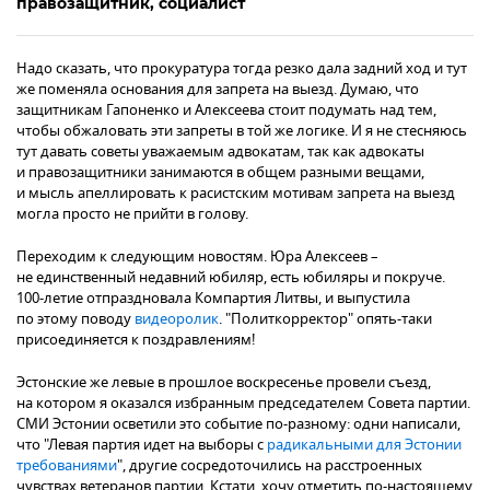
правозащитник, социалист
Надо сказать, что прокуратура тогда резко дала задний ход и тут
же поменяла основания для запрета на выезд. Думаю, что
защитникам Гапоненко и Алексеева стоит подумать над тем,
чтобы обжаловать эти запреты в той же логике. И я не стесняюсь
тут давать советы уважаемым адвокатам, так как адвокаты
и правозащитники занимаются в общем разными вещами,
и мысль апеллировать к расистским мотивам запрета на выезд
могла просто не прийти в голову.
Переходим к следующим новостям. Юра Алексеев –
не единственный недавний юбиляр, есть юбиляры и покруче.
100-летие отпраздновала Компартия Литвы, и выпустила
по этому поводу
видеоролик
. "Политкорректор" опять-таки
присоединяется к поздравлениям!
Эстонские же левые в прошлое воскресенье провели съезд,
на котором я оказался избранным председателем Совета партии.
СМИ Эстонии осветили это событие по-разному: одни написали,
что "Левая партия идет на выборы с
радикальными для Эстонии
требованиями
", другие сосредоточились на расстроенных
чувствах ветеранов партии. Кстати, хочу отметить по-настоящему