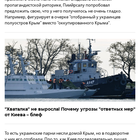
пропагандистской риторике, Пиийрсалу попробовал
предложить свою, что у него получилось не очень гладко.
Например, фигурирует в очерке "отобранный у украинцев
полуостров Крым" вместо "оккупированного Крыма".
"Хваталка" не выросла! Почему угрозы "ответных мер"
от Киева – блеф
То есть украинские парни несли домой Крым, но в подворотне
у них его отобрали. Про то, как Киев последовательно душил