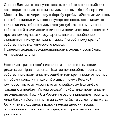
Страны Балтии готовы участвовать в любых антироссийских
авантюрах, строить союзы с самим чертом в борьбе против
Москвы. Только через такую борьбу прибалтийские лимитрофы
способны наполнить свою государственность хоть каким-то
содержанием, обрести мимолетную субьектность, чувство
собственной значимости в мировом политическом процессе. В
противном случае эти государства впадают в забвение,
становятся никому не нужны – даже "ястребиному крылу"
собственного политического класса.
Незрелая модель государственности молодых республик.
Антисозидательная.
Еще один признак этой незрелости – полное отсутствие
рефлексии. Правящие стран Балтии не способны признать
собственные политические ошибки или критически отнестись
к любому конфликту, как-либо связанному с Россией –
южноосетинскому, украинскому, сирийскому. Без мифа о
"страшном прибалтийском соседе" Прибалтики политически
не существует. И если бы России не было, нынешние правящие
лица Латвии, Эстонии и Литвы должны были бы ее придумать.
Хотя и так придумали, выстроив некий демонический,
оторванный от реальности образ, в который сами в итоге
уверовали.