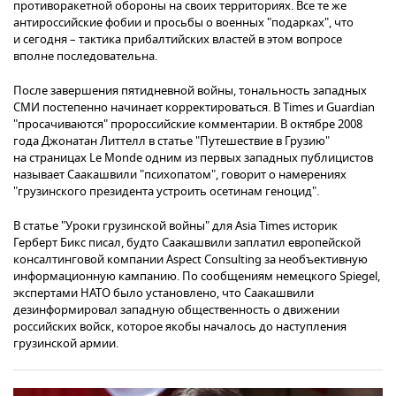
противоракетной обороны на своих территориях. Все те же
антироссийские фобии и просьбы о военных "подарках", что
и сегодня – тактика прибалтийских властей в этом вопросе
вполне последовательна.
После завершения пятидневной войны, тональность западных
СМИ постепенно начинает корректироваться. В Times и Guardian
"просачиваются" пророссийские комментарии. В октябре 2008
года Джонатан Литтелл в статье "Путешествие в Грузию"
на страницах Le Monde одним из первых западных публицистов
называет Саакашвили "психопатом", говорит о намерениях
"грузинского президента устроить осетинам геноцид".
В статье "Уроки грузинской войны" для Asia Times историк
Герберт Бикс писал, будто Саакашвили заплатил европейской
консалтинговой компании Aspect Consulting за необъективную
информационную кампанию. По сообщениям немецкого Spiegel,
экспертами НАТО было установлено, что Саакашвили
дезинформировал западную общественность о движении
российских войск, которое якобы началось до наступления
грузинской армии.