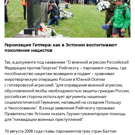
Героизация Гитлера: как в Эстонии воспитывают
поколение нацистов
Так, в документе под названием "О военной агрессии Российской
Федерации против Георгии" Рийгикогу – парламент страны, где
пособничество нацистам возведено в подвиг – сравнивал
миротворческую операцию России в Южной Осетии
с гитлеровской агрессией: "для оправдания военной агрессии,
обусловленной якобы необходимостью защиты граждан России,
российская сторона использует аргументы национал-
социалистической Германии, напавшей на соседние Польшу
и Чехословакию". В конце заявления Рийгикогу призывал
Правительство Эстонии оказать Грузии гуманитарную помощь
для "ликвидации военных преступлений".
10 августа 2008 года главы парламентов трех стран Балтии