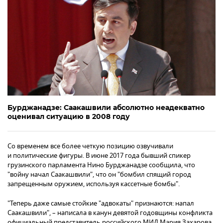
Бурджанадзе: Саакашвили абсолютно неадекватно
оценивал ситуацию в 2008 году
Со временем все более четкую позицию озвучивали
и политические фигуры. В июне 2017 года бывший спикер
грузинского парламента Нино Бурджанадзе сообщила, что
"войну начал Саакашвили", что он "бомбил спящий город
запрещенным оружием, используя кассетные бомбы".
"Теперь даже самые стойкие "адвокаты" признаются: напал
Саакашвили", – написала в канун девятой годовщины конфликта
официальный представитель российского МИД Мария Захарова.