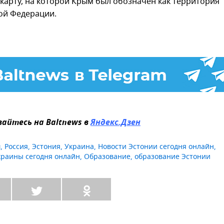
 карту, на которой Крым был обозначен как территория
ой Федерации.
айтесь на Baltnews в
Яндекс.Дзен
м
,
Россия
,
Эстония
,
Украина
,
Новости Эстонии сегодня онлайн
,
краины сегодня онлайн
,
Образование
,
образование Эстонии