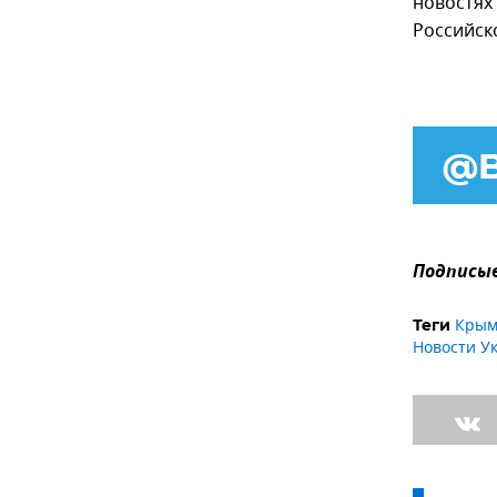
новостях
Российск
Подписыв
Кры
Теги
Новости У