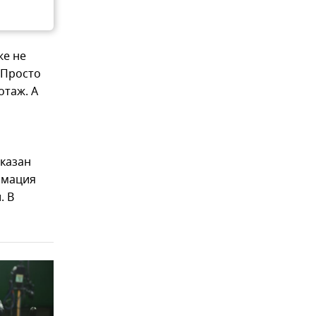
же не
 Просто
отаж. А
оказан
рмация
. В