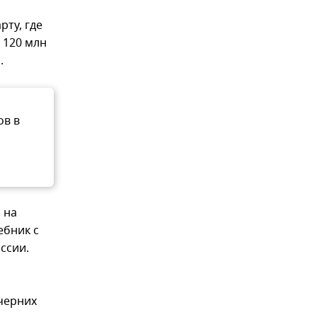
рту, где
 120 млн
.
ов в
 на
ебник с
ссии.
ечерних