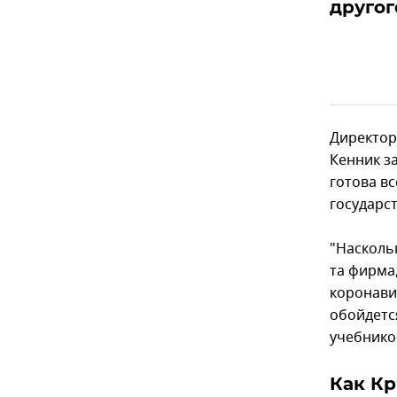
другог
Директор
Кенник з
готова в
государст
"Наскольк
та фирма
коронави
обойдется
учебнико
Как К