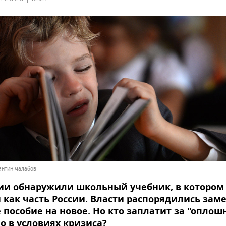
тантин Чалабов
нии обнаружили школьный учебник, в котором
 как часть России. Власти распорядились зам
 пособие на новое. Но кто заплатит за "оплошн
о в условиях кризиса?