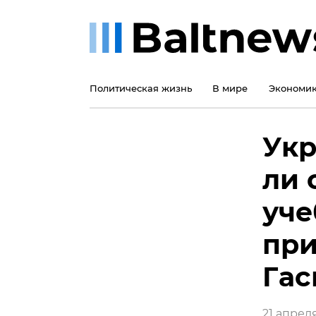
Политическая жизнь
В мире
Экономи
Укр
ли 
уче
при
Гас
21 апреля