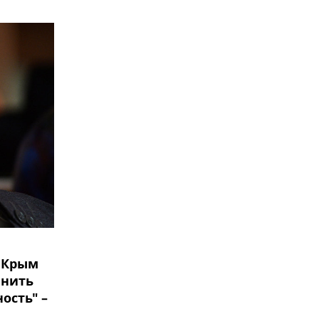
 Крым
енить
ость" –