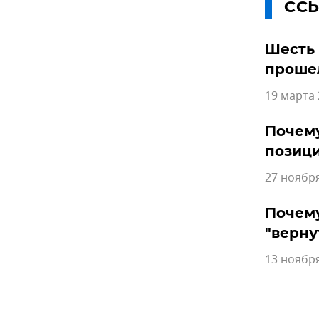
СС
Шесть 
прошел
19 марта 
Почему
позиц
27 ноября
Почему
"верну
13 ноября