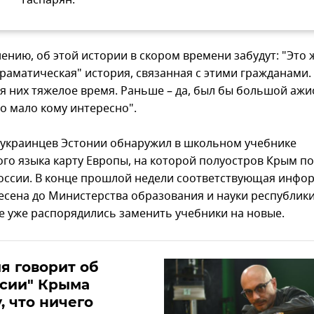
Гаспарян.
ению, об этой истории в скором времени забудут: "Это 
драматическая" история, связанная с этими гражданами.
ля них тяжелое время. Раньше – да, был бы большой ажи
то мало кому интересно".
 украинцев Эстонии обнаружил в школьном учебнике
ого языка карту Европы, на которой полуостров Крым п
оссии. В конце прошлой недели соответствующая инфо
есена до Министерства образования и науки республики
е уже распорядились заменить учебники на новые.
я говорит об
ксии" Крыма
, что ничего