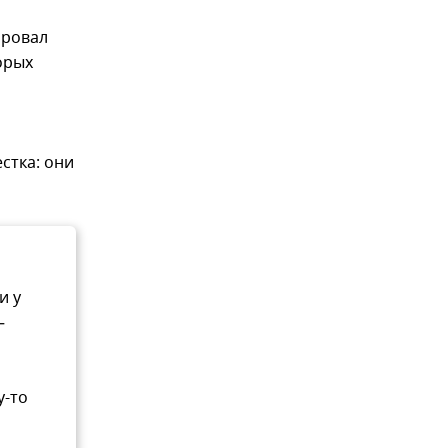
ировал
орых
стка: они
и у
–
у-то