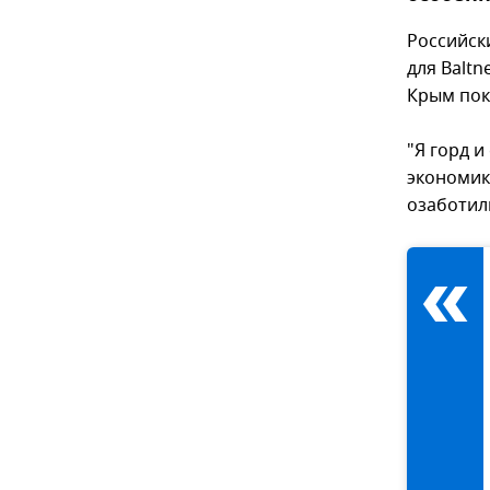
Российск
для Balt
Крым пок
"Я горд и
экономики
озаботил