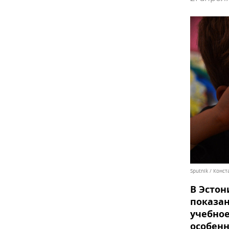
Sputnik / Конс
В Эсто
показан
учебное
особенн