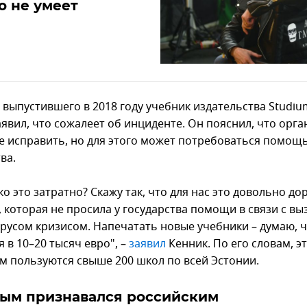
о не умеет
 выпустившего в 2018 году учебник издательства Studiu
аявил, что сожалеет об инциденте. Он пояснил, что орг
се исправить, но для этого может потребоваться помощ
ва.
о это затратно? Скажу так, что для нас это довольно до
, которая не просила у государства помощи в связи с в
русом кризисом. Напечатать новые учебники – думаю, ч
 в 10–20 тысяч евро", –
заявил
Кенник. По его словам, э
м пользуются свыше 200 школ по всей Эстонии.
рым признавался российским