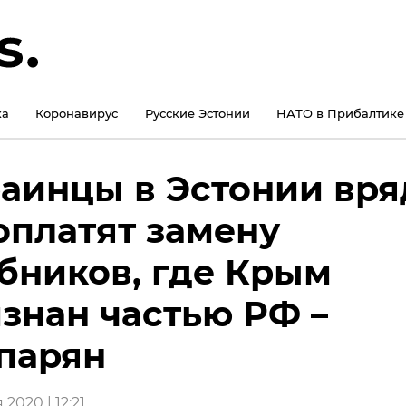
ка
Коронавирус
Русские Эстонии
НАТО в Прибалтике
аинцы в Эстонии вря
оплатят замену
бников, где Крым
знан частью РФ –
парян
 2020 | 12:21