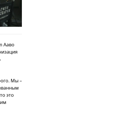
m Ааво
анизация
ь
рого. Мы –
ызванным
то это
тим