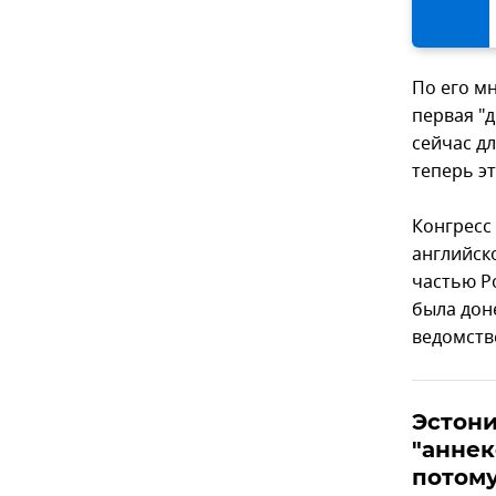
По его мн
первая "
сейчас д
теперь э
Конгресс
английск
частью Р
была дон
ведомств
Эстони
"анне
потому