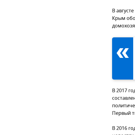
В августе
Крым обо
домохозя
В 2017 г
составле
политиче
Первый т
В 2016 г