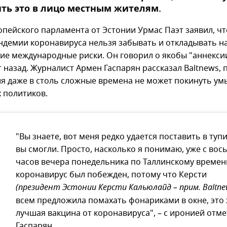
ть это в лицо местным жителям.
опейского парламента от Эстонии Урмас Паэт заявил, чт
ндемии коронавируса нельзя забывать и откладывать н
гие международные риски. Он говорил о якобы "аннекс
т назад. Журналист Армен Гаспарян рассказал Baltnews,
я даже в столь сложные времена не может покинуть ум
х политиков.
"Вы знаете, вот меня редко удается поставить в тупи
вы смогли. Просто, насколько я понимаю, уже с вос
часов вечера понедельника по Таллинскому времен
коронавирус был побежден, потому что Керсти
(президент Эстонии Керсти Кальюлайд – прим. Baltne
всем предложила помахать фонариками в окне, это
лучшая вакцина от коронавируса", – с иронией отм
Гаспарян.