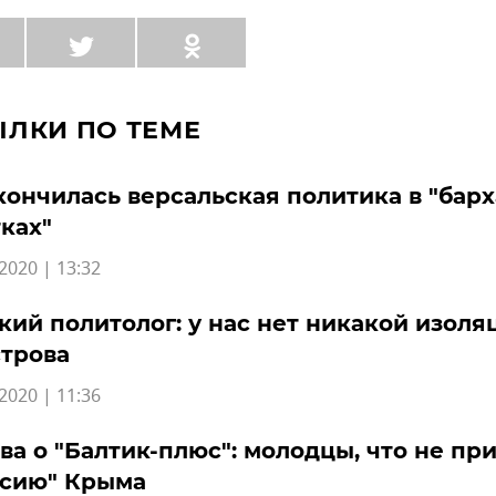
ЫЛКИ ПО ТЕМЕ
кончилась версальская политика в "бар
ках"
2020 | 13:32
ий политолог: у нас нет никакой изоля
трова
2020 | 11:36
ва о "Балтик-плюс": молодцы, что не пр
ксию" Крыма