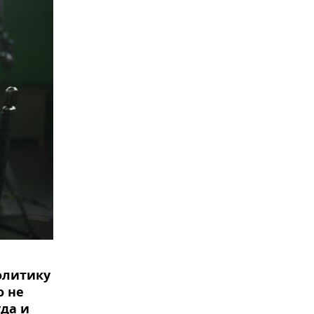
олитику
о не
уда и