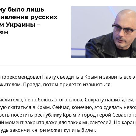
му было лишь
ивление русских
м Украины –
рян
 порекомендовал Паэту съездить в Крым и заявить все э
жителям. Правда, потом придется извиняться.
слителю, не побоюсь этого слова, Сократу наших дней, 
ую скататься в Крым. Сейчас, конечно, это сделать нев
сть посетить республику Крым и город-герой Севастоп
й момент закрыта даже для таких мыслителей. Но кара
удь закончится, он может купить билет.