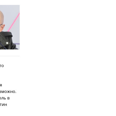
то
я
озможно.
оль в
нтин