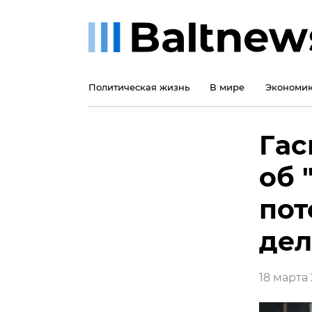
Политическая жизнь
В мире
Экономи
Гас
об 
пот
дел
18 марта 