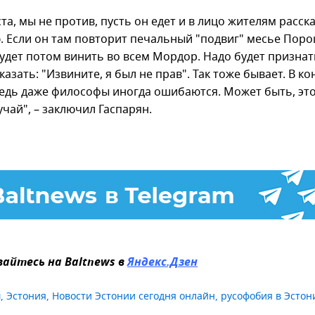
а, мы не против, пусть он едет и в лицо жителям расск
. Если он там повторит печальный "подвиг" месье Поро
будет потом винить во всем Мордор. Надо будет признат
казать: "Извините, я был не прав". Так тоже бывает. В ко
ведь даже философы иногда ошибаются. Может быть, это
чай", – заключил Гаспарян.
айтесь на Baltnews в
Яндекс.Дзен
м
,
Эстония
,
Новости Эстонии сегодня онлайн
,
русофобия в Эстон