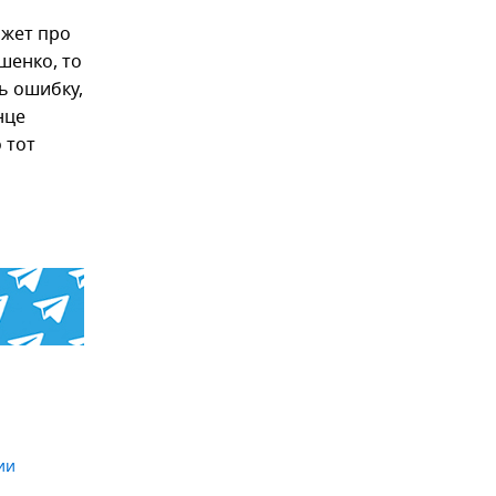
ажет про
шенко, то
ь ошибку,
нце
 тот
ии