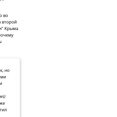
о во
а второй
ии" Крыма
 почему
ы
к, но
ьми
и
ws)
 же
етил