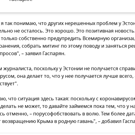
 я так понимаю, что других нерешенных проблем у Эсто
ельно не осталось. Это хорошо. Это позитивная новость
 только собственно предупредить Всемирную организа
ранения, собрать митинг по этому поводу и заняться р
просов", – заявил Гаспарян.
м журналиста, поскольку у Эстонии не получается справ
усом, она делает то, что у нее получается лучше всего, 
ствует".
ю, что ситуация здесь такая: поскольку с коронавирусо
делать не может, то давайте займемся пока тем, что у н
ь отменно, – порусофобствовать в волю. Тем более дата
т возвращению Крыма в родную гавань", – добавил Гасп