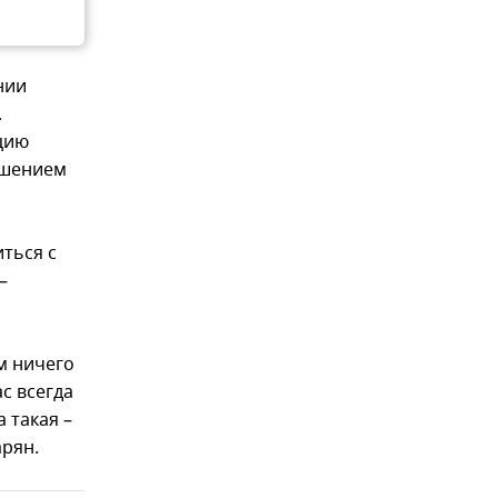
нии
.
цию
ешением
иться с
–
м ничего
ас всегда
 такая –
арян.