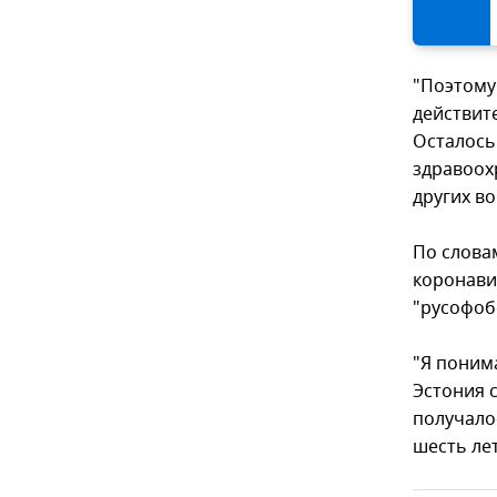
"Поэтому
действит
Осталось
здравоох
других во
По слова
коронавир
"русофоб
"Я понима
Эстония с
получалос
шесть ле