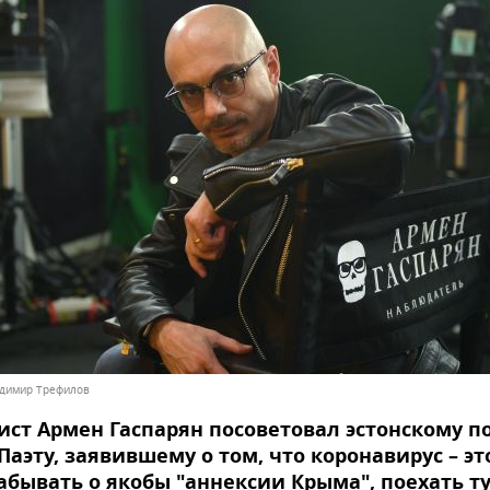
ладимир Трефилов
ст Армен Гаспарян посоветовал эстонскому п
Паэту, заявившему о том, что коронавирус – эт
абывать о якобы "аннексии Крыма", поехать т