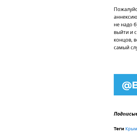
Пожалуйст
аннексию
не надо 
выйти и с
концов, 
самый слу
Подписыв
Кры
Теги