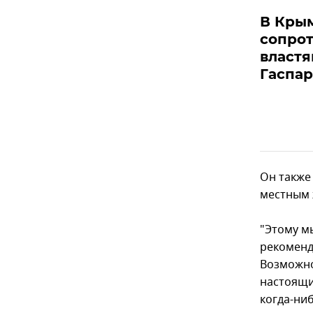
В Кры
сопрот
властя
Гаспа
Он также
местным 
"Этому мы
рекоменд
Возможно
настоящи
когда-ниб