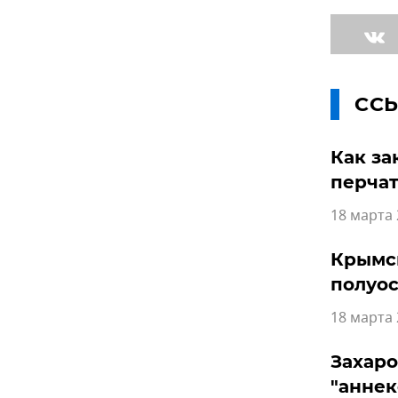
СС
Как за
перчат
18 марта 
Крымск
полуос
18 марта 
Захаро
"анне