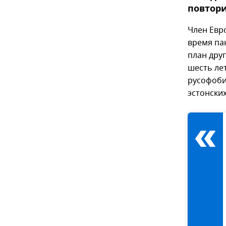
повтори
Член Евр
время па
план дру
шесть ле
русофоби
эстонски