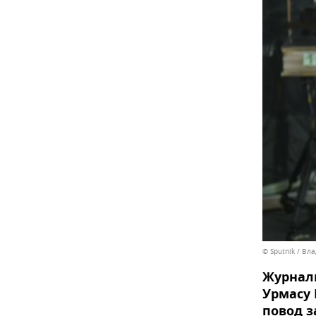
© Sputnik / В
Журнали
Урмасу 
повод з