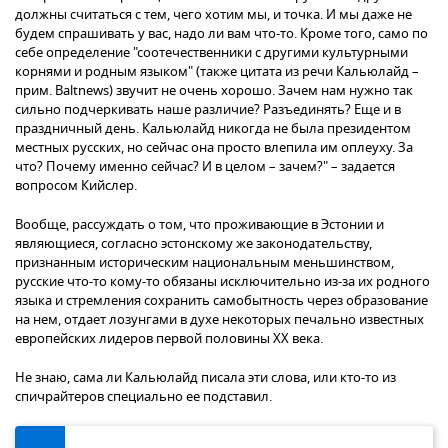
должны считаться с тем, чего хотим мы, и точка. И мы даже не
будем спрашивать у вас, надо ли вам что-то. Кроме того, само по
себе определение "соотечественники с другими культурными
корнями и родным языком" (также цитата из речи Кальюлайд –
прим. Baltnews) звучит не очень хорошо. Зачем нам нужно так
сильно подчеркивать наше различие? Разъединять? Еще и в
праздничный день. Кальюлайд никогда не была президентом
местных русских, но сейчас она просто влепила им оплеуху. За
что? Почему именно сейчас? И в целом – зачем?" – задается
вопросом Кийслер.
Вообще, рассуждать о том, что проживающие в Эстонии и
являющиеся, согласно эстонскому же законодательству,
признанным историческим национальным меньшинством,
русские что-то кому-то обязаны исключительно из-за их родного
языка и стремления сохранить самобытность через образование
на нем, отдает лозунгами в духе некоторых печально известных
европейских лидеров первой половины XX века.
Не знаю, сама ли Кальюлайд писала эти слова, или кто-то из
спичрайтеров специально ее подставил.