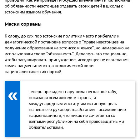
приводил. Как не приведет и осуществление мечты Кальюлайд
об обязанности неэстонцев отдавать своих детей в школы с
эстонским языком обучения.
Маски сорваны
К слову, до сих пор эстонские политики часто прибегали к
демагогической постановке вопроса о "праве неэстонцев на
получение образования на эстонском языке", но намеренно не
использовали слово "обязанность". Делалось это специально,
чтобы завуалировать принуждение, исходящее не из желания
самих нацменьшинств, а политической воли
националистических партий.
Теперь президент нарушила негласное табу,
показав и всем жителям страны, и
международным институтам истинную цель
нынешнего руководства Эстонии – ассимиляцию
нацменьшинств, что никак не сочетается со
взятыми республикой на себя правозащитными
обязательствами.