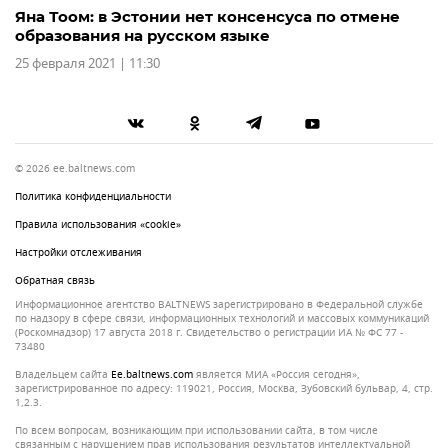
Яна Тоом: в Эстонии нет консенсуса по отмене
образования на русском языке
25 февраля 2021 | 11:30
© 2026 ee.baltnews.com
Политика конфиденциальности
Правила использования «cookie»
Настройки отслеживания
Обратная связь
Информационное агентство BALTNEWS зарегистрировано в Федеральной службе
по надзору в сфере связи, информационных технологий и массовых коммуникаций
(Роскомнадзор) 17 августа 2018 г. Свидетельство о регистрации ИА № ФС 77 -
73480
Владельцем сайта
ee.baltnews.com
является МИА «Россия сегодня»,
зарегистрированное по адресу: 119021, Россия, Москва, Зубовский бульвар, 4, стр.
1,2.3.
По всем вопросам, возникающим при использовании сайта, в том числе
связанным с нарушением прав использования результатов интеллектуальной