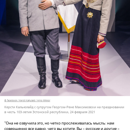
© facebook / Kersti Kaljulaid / Arno Mikkor
Керсти Кальюлайд с супругом Георгом-Рене Максимовски на праздновании
в честь 103-летия Эстонской республики, 24 февраля 2021
"Она не озвучила это, но четко прослеживалась мысль: нам
совершенно все равно, чего вы хотите. Вы – русские и другие –