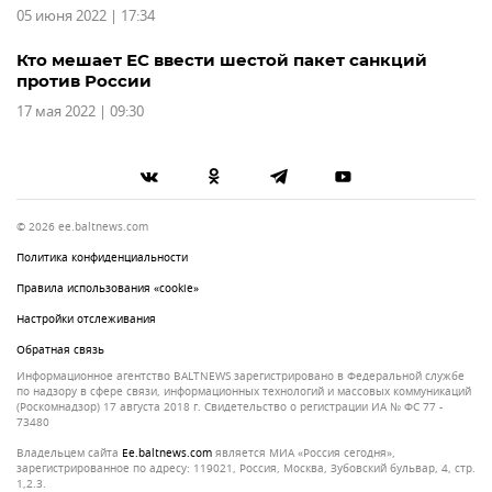
05 июня 2022 | 17:34
Кто мешает ЕС ввести шестой пакет санкций
против России
17 мая 2022 | 09:30
© 2026 ee.baltnews.com
Политика конфиденциальности
Правила использования «cookie»
Настройки отслеживания
Обратная связь
Информационное агентство BALTNEWS зарегистрировано в Федеральной службе
по надзору в сфере связи, информационных технологий и массовых коммуникаций
(Роскомнадзор) 17 августа 2018 г. Свидетельство о регистрации ИА № ФС 77 -
73480
Владельцем сайта
ee.baltnews.com
является МИА «Россия сегодня»,
зарегистрированное по адресу: 119021, Россия, Москва, Зубовский бульвар, 4, стр.
1,2.3.