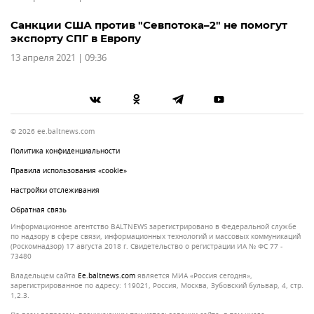
Санкции США против "Севпотока–2" не помогут
экспорту СПГ в Европу
13 апреля 2021 | 09:36
© 2026 ee.baltnews.com
Политика конфиденциальности
Правила использования «cookie»
Настройки отслеживания
Обратная связь
Информационное агентство BALTNEWS зарегистрировано в Федеральной службе
по надзору в сфере связи, информационных технологий и массовых коммуникаций
(Роскомнадзор) 17 августа 2018 г. Свидетельство о регистрации ИА № ФС 77 -
73480
Владельцем сайта
ee.baltnews.com
является МИА «Россия сегодня»,
зарегистрированное по адресу: 119021, Россия, Москва, Зубовский бульвар, 4, стр.
1,2.3.