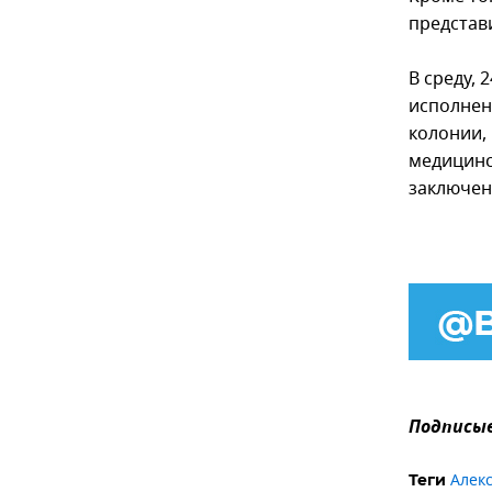
представ
В среду,
исполнен
колонии,
медицинс
заключен
Подписыв
Алек
Теги