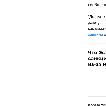
сообщени
"Доступ 
даже для
как можн
заявила
о
Что Эс
санкци
из-за 
Кроме то