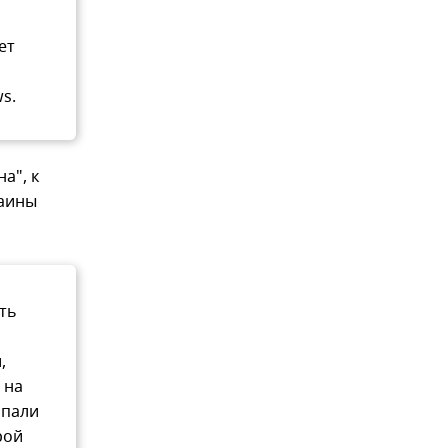
ет
s.
а", к
раины
ть
,
 на
опали
рой