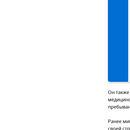
Он также
медицинс
пребыван
Ранее ми
своей стр