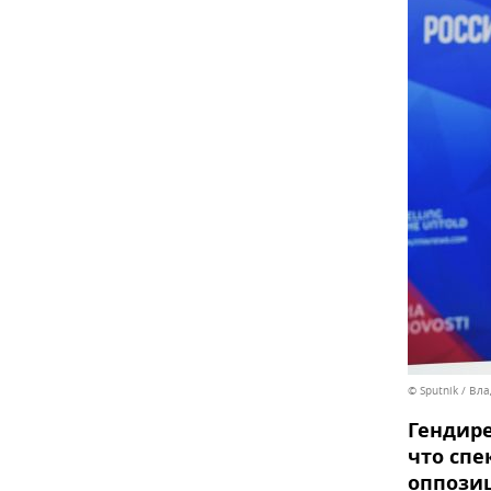
© Sputnik / В
Гендире
что спе
оппозиц