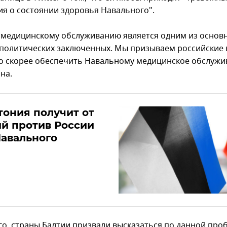
я о состоянии здоровья Навального".
к медицинскому обслуживанию является одним из основ
 политических заключенных. Мы призываем российские 
о скорее обеспечить Навальному медицинское обслужив
на.
тония получит от
й против России
Навального
го, страны Балтии призвали высказаться по данной про