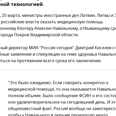
ной технологией.
г, 25 марта, министры иностранных дел Латвии, Литвы и
российские власти оказать медицинскую помощь
онному блогеру Алексею Навальному, отбывающему ср
города Покров Владимирской области.
ный директор МИА "Россия сегодня" Дмитрий Киселев сч
бные заявления и спекуляции на теме здоровья Навальн
ться на протяжении всего срока его заключения.
"Это было ожидаемо. Если говорить конкретно о
медицинской помощи, то она оказывается Навальн
полном объеме. Было сообщение ФСИН о его состо
оно удовлетворительное на сегодняшний день. И эт
общеизвестный факт. Россия вообще не заинтересо
чтобы у Навального в тюрьме произошло нечто