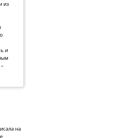
и из
в
но
ь и
бным
 –
исала на
ые