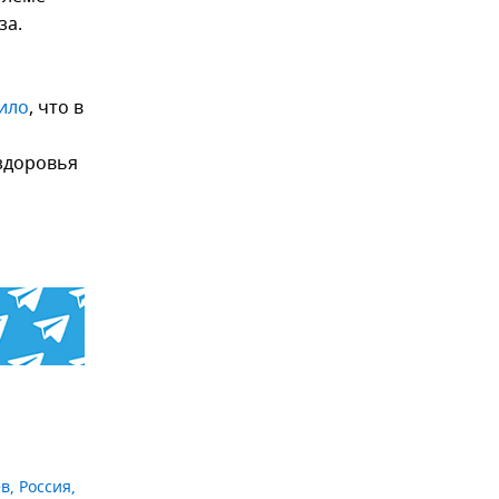
за.
ило
, что в
 здоровья
ев
,
Россия
,