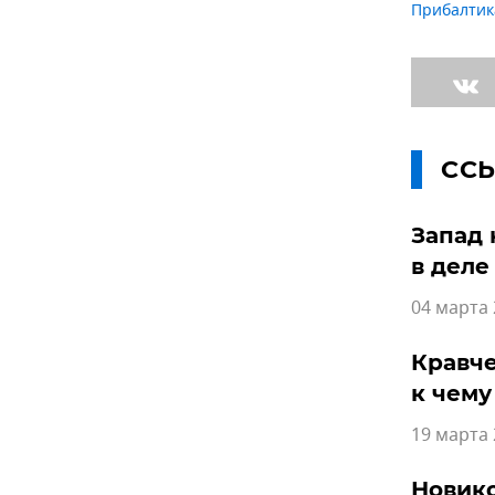
Прибалтик
СС
Запад 
в деле
04 марта 
Кравче
к чему
19 марта 
Новико