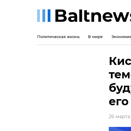
Политическая жизнь
В мире
Экономи
Кис
тем
буд
его
26 марта 