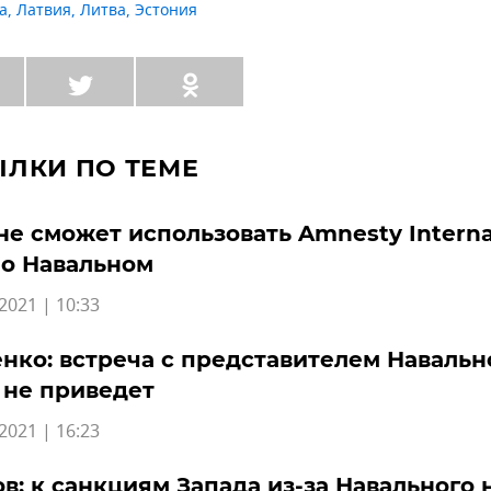
а
,
Латвия
,
Литва
,
Эстония
ЫЛКИ ПО ТЕМЕ
не сможет использовать Amnesty Interna
 о Навальном
2021 | 10:33
нко: встреча с представителем Навальн
 не приведет
2021 | 16:23
в: к санкциям Запада из-за Навального 