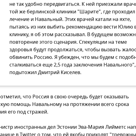
не так удобно передвигаться. К ней приезжали врач
той же берлинской клиники "Шарите", где проходил
лечение и Навальный. Этих врачей катали на яхте,
пытаясь из них выбить рекомендацию вести Юлию 
клинику, я об этом рассказывал. В будущем возмож
повторение этого сценария. Спекуляции на теме
здоровья будут продолжаться, чтобы вызвать жалос
обвинить Россию. Я убежден, что мы будем с подо
сталкиваться еще 2,5 года заключения Навального",
подытожил Дмитрий Киселев.
 отметил, что Россия в свою очередь будет оказывать
кую помощь Навальному на протяжении всего срока
ия его под стражей.
нистр иностранных дел Эстонии Эва-Мария Лийметс нап
анице в Twitter о том, что ей якобы приходят "тревожн