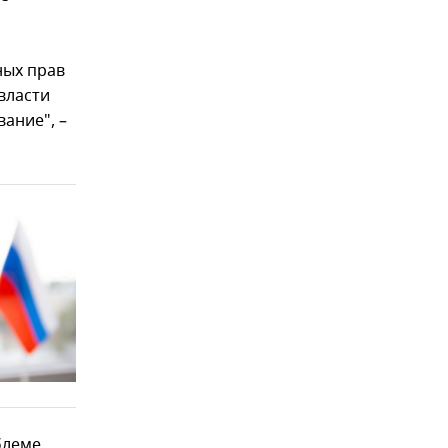
ных прав
власти
ание", –
блеме