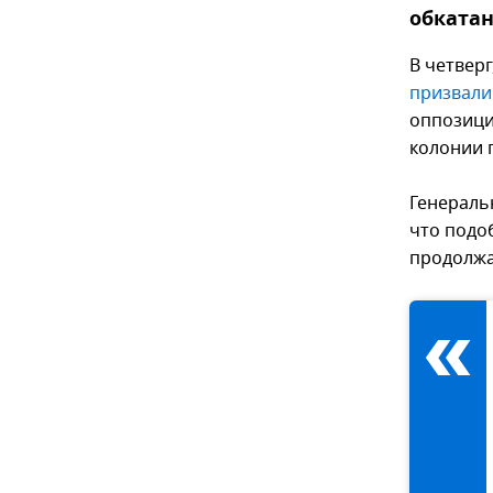
обкатан
В четвер
призвали
оппозици
колонии 
Генераль
что подо
продолжа