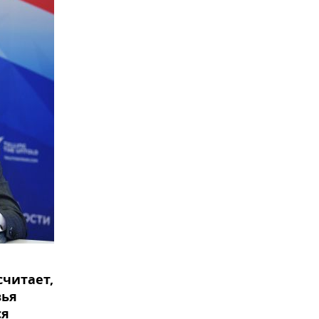
считает,
вья
ся