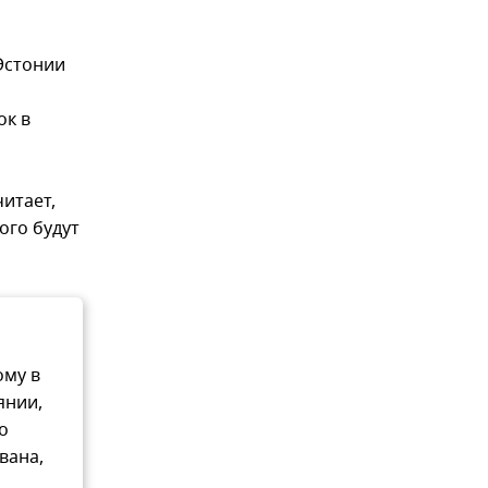
 Эстонии
ок в
итает,
ого будут
ому в
янии,
о
вана,