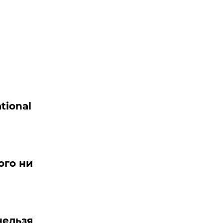
tional
ого ни
нельзя