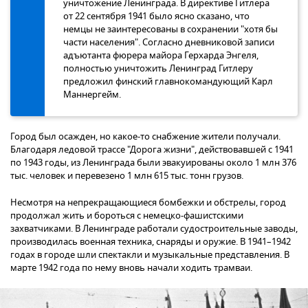
уничтожение Ленинграда. В директиве Гитлера
от 22 сентября 1941 было ясно сказано, что
немцы не заинтересованы в сохранении "хотя бы
части населения". Согласно дневниковой записи
адъютанта фюрера майора Герхарда Энгеля,
полностью уничтожить Ленинград Гитлеру
предложил финский главнокомандующий Карл
Маннергейм.
Город был осажден, но какое-то снабжение жители получали.
Благодаря ледовой трассе "Дорога жизни", действовавшей с 1941
по 1943 годы, из Ленинграда были эвакуированы около 1 млн 376
тыс. человек и перевезено 1 млн 615 тыс. тонн грузов.
Несмотря на непрекращающиеся бомбежки и обстрелы, город
продолжал жить и бороться с немецко-фашистскими
захватчиками. В Ленинграде работали судостроительные заводы,
производилась военная техника, снаряды и оружие. В 1941–1942
годах в городе шли спектакли и музыкальные представления. В
марте 1942 года по нему вновь начали ходить трамваи.