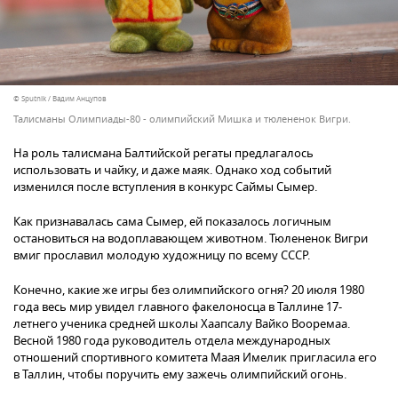
© Sputnik / Вадим Анцупов
Талисманы Олимпиады-80 - олимпийский Мишка и тюлененок Вигри.
На роль талисмана Балтийской регаты предлагалось
использовать и чайку, и даже маяк. Однако ход событий
изменился после вступления в конкурс Саймы Сымер.
Как признавалась сама Сымер, ей показалось логичным
остановиться на водоплавающем животном. Тюлененок Вигри
вмиг прославил молодую художницу по всему СССР.
Конечно, какие же игры без олимпийского огня? 20 июля 1980
года весь мир увидел главного факелоносца в Таллине 17-
летнего ученика средней школы Хаапсалу Вайко Вооремаа.
Весной 1980 года руководитель отдела международных
отношений спортивного комитета Маая Имелик пригласила его
в Таллин, чтобы поручить ему зажечь олимпийский огонь.