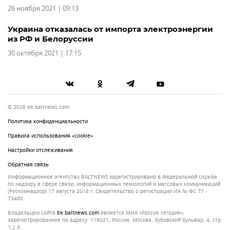
26 ноября 2021 | 09:13
Украина отказалась от импорта электроэнергии
из РФ и Белоруссии
30 октября 2021 | 17:15
© 2026 ee.baltnews.com
Политика конфиденциальности
Правила использования «cookie»
Настройки отслеживания
Обратная связь
Информационное агентство BALTNEWS зарегистрировано в Федеральной службе
по надзору в сфере связи, информационных технологий и массовых коммуникаций
(Роскомнадзор) 17 августа 2018 г. Свидетельство о регистрации ИА № ФС 77 -
73480
Владельцем сайта
ee.baltnews.com
является МИА «Россия сегодня»,
зарегистрированное по адресу: 119021, Россия, Москва, Зубовский бульвар, 4, стр.
1,2.3.