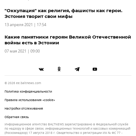
"Оккупация" как религия, фашисты как герои.
Эстония творит свои мифы
13 апреля 2021 | 17:54
Какие памятники героям Великой Отечественной
войны есть в Эстонии
07 мая 2021 | 09:00
© 2026 ee.baltnews.com
Политика конфиденциальности
Правила использования «cookie»
Настройки отслеживания
Обратная связь
Информационное агентство BALTNEWS зарегистрировано в Федеральной службе
по надзору в сфере связи, информационных технологий и массовых коммуникаций
(Роскомнадзор) 17 августа 2018 г. Свидетельство о регистрации ИА № ФС 77 -