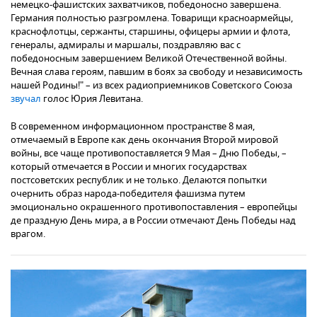
немецко-фашистских захватчиков, победоносно завершена.
Германия полностью разгромлена. Товарищи красноармейцы,
краснофлотцы, сержанты, старшины, офицеры армии и флота,
генералы, адмиралы и маршалы, поздравляю вас с
победоносным завершением Великой Отечественной войны.
Вечная слава героям, павшим в боях за свободу и независимость
нашей Родины!" – из всех радиоприемников Советского Союза
звучал
голос Юрия Левитана.
В современном информационном пространстве 8 мая,
отмечаемый в Европе как день окончания Второй мировой
войны, все чаще противопоставляется 9 Мая – Дню Победы, –
который отмечается в России и многих государствах
постсоветских республик и не только. Делаются попытки
очернить образ народа-победителя фашизма путем
эмоционально окрашенного противопоставления – европейцы
де праздную День мира, а в России отмечают День Победы над
врагом.