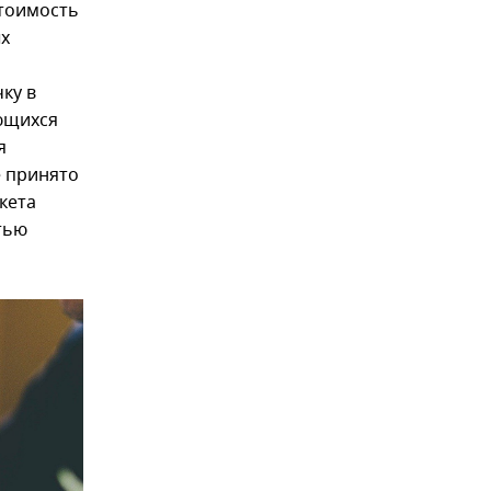
тоимость
ых
чку в
ающихся
я
е принято
кета
етью