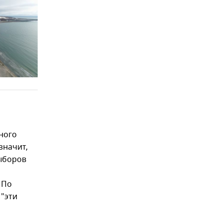
нного
значит,
выборов
 По
 "эти