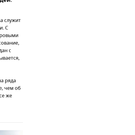
дей.
ва служит
и. С
фровыми
сование,
дан с
ывается,
на ряда
е, чем об
се же