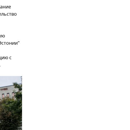
вание
ельство
ую
Эстонии"
цию с
.