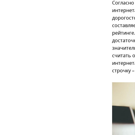
Согласно
интернета
дорогосто
составляе
рейтинге
достаточ
значител
считать 
интернета
строчку 