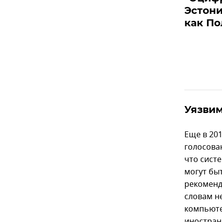
Эстони
как По
Уязви
Еще в 20
голосован
что сист
могут бы
рекоменд
словам н
компьюте
иностран