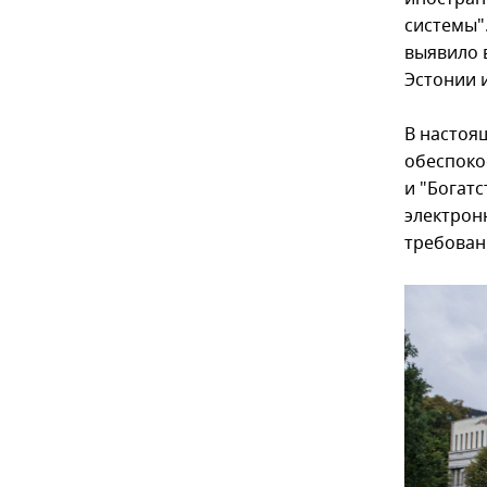
системы"
выявило 
Эстонии 
В настоя
обеспоко
и "Богат
электрон
требован