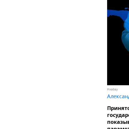
Pixabay
Алексан
Принято
государ
показыв