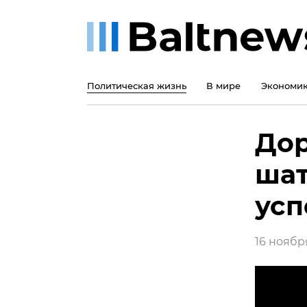
Политическая жизнь
В мире
Экономи
Дор
шат
усп
16 ноября