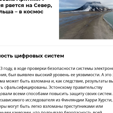
я рвется на Север,
льша – в космос
мость цифровых систем
13 году, в ходе проверки безопасности системы электро
ия, был выявлен высокий уровень ее уязвимости. А это 
ема может быть взломана и, как следствие, результаты 
ть сфальсифицированы. Эстонскому правительству
овали всеми способами повысить защиту своих систем.
езависимого исследователя из Финляндии Харри Хурсти,
ры могут быть легко взломаны преступниками или
ными хакерами, что подрывало безопасность всей