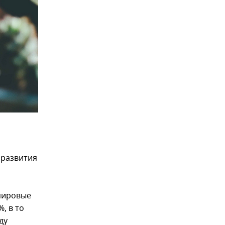
 развития
 мировые
, в то
ду