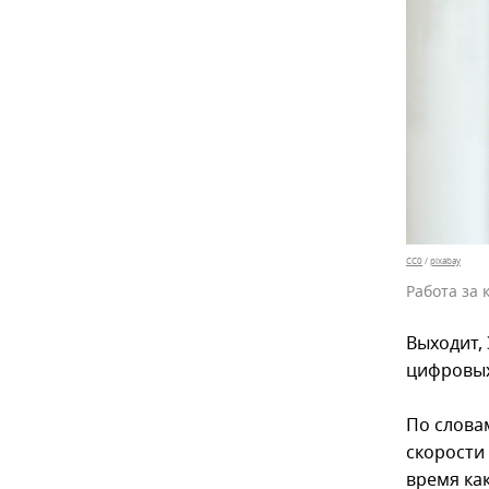
CC0
/
pixabay
Работа за
Выходит,
цифровых
По словам
скорости
время ка