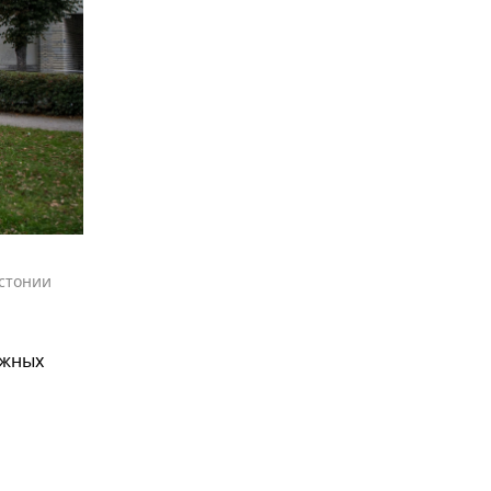
стонии
ажных