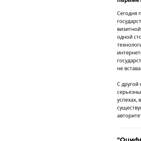
парамет
Сегодня 
государс
визитной
одной ст
технолог
интернет
государс
не встава
С другой
серьезны
успехах, 
существую
авторитет
"Оцифр