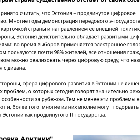
рам страна существенно отстает от своих сосе
принято считать, что Эстония – продвинутое цифровое
тво. Многие годы демонстрация передового э-государст
 карточкой страны и направлением ее внешней политик
ороны, Эстония действительно обладает развитыми ци
иями: во время выборов применяется электронное голо
ом пользуются почти 98% жителей, все отношения граж
твом можно реализовать через цифровую среду, что наз
я с дивана.
 стороны, сфера цифрового развития в Эстонии не лише
х проблем, о которых сегодня говорят значительно реж
в особенности за рубежом. Тем не менее эти проблемы в
т и, более того, многие из них вполне могут подорвать
 Эстонии как продвинутого IT-государства.
овка Арктики".