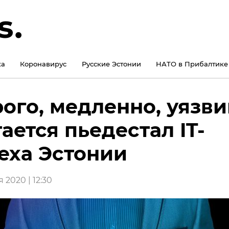
ка
Коронавирус
Русские Эстонии
НАТО в Прибалтике
ого, медленно, уязви
ается пьедестал IT-
еха Эстонии
 2020 | 12:30