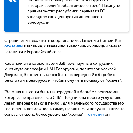
выборах среди "прибалтийского трио". Накануне
правительство республики первым из ЕС
утвердило санкции против чиновников
Белоруссии.
Ограничения вводятся в координации с Латвией и Литвой. Как
отметили
в Таллине, к введению аналогичных санкций сейчас
готовится и Европейский союз.
Как отмечал в комментарии Baltnews научный сотрудник
Института философии НАН Белоруссии, политолог Алексей
Дзермант, Эстония пытается быть на передовой в борьбе с
режимами в Белоруссии, чтобы получить похвалу от "хозяев".
"Эстония пытается быть на передовой в борьбе с режимами,
которые не нравятся ЕС и США. По сути, она просто услужливо
лезет "вперед батьки в пекло". Для маленького государства это
всего лишь возможность самоутвердиться и получить какие-то
бонусы от своих более увесистых "хозяев", –
отметил
он.