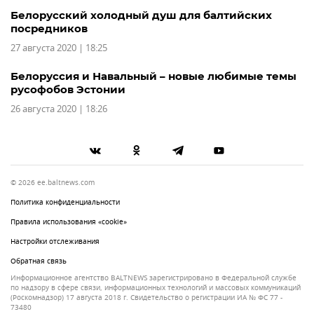
Белорусский холодный душ для балтийских
посредников
27 августа 2020 | 18:25
Белоруссия и Навальный – новые любимые темы
русофобов Эстонии
26 августа 2020 | 18:26
© 2026 ee.baltnews.com
Политика конфиденциальности
Правила использования «cookie»
Настройки отслеживания
Обратная связь
Информационное агентство BALTNEWS зарегистрировано в Федеральной службе
по надзору в сфере связи, информационных технологий и массовых коммуникаций
(Роскомнадзор) 17 августа 2018 г. Свидетельство о регистрации ИА № ФС 77 -
73480