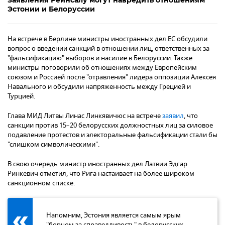
Эстонии и Белоруссии
На встрече в Берлине министры иностранных дел ЕС обсудили
вопрос о введении санкций в отношении лиц, ответственных за
"фальсификацию" выборов и насилие в Белоруссии. Также
министры поговорили об отношениях между Европейским
союзом и Россией после "отравления" лидера оппозиции Алексея
Навального и обсудили напряженность между Грецией и
Турцией.
Глава МИД Литвы Линас Линкявичюс на встрече
заявил
, что
санкции против 15–20 белорусских должностных лиц за силовое
подавление протестов и электоральные фальсификации стали бы
"слишком символическими".
В свою очередь министр иностранных дел Латвии Эдгар
Ринкевич отметил, что Рига настаивает на более широком
санкционном списке.
Напомним, Эстония является самым ярым
"борцом за справедливость" в белорусских