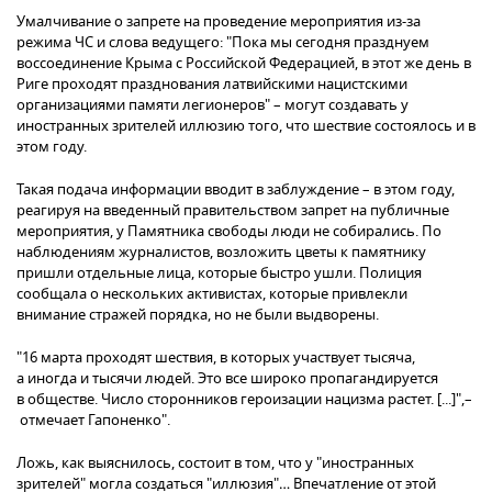
Умалчивание о запрете на проведение мероприятия из-за
режима ЧС и слова ведущего: "Пока мы сегодня празднуем
воссоединение Крыма с Российской Федерацией, в этот же день в
Риге проходят празднования латвийскими нацистскими
организациями памяти легионеров" – могут создавать у
иностранных зрителей иллюзию того, что шествие состоялось и в
этом году.
Такая подача информации вводит в заблуждение – в этом году,
реагируя на введенный правительством запрет на публичные
мероприятия, у Памятника свободы люди не собирались. По
наблюдениям журналистов, возложить цветы к памятнику
пришли отдельные лица, которые быстро ушли. Полиция
сообщала о нескольких активистах, которые привлекли
внимание стражей порядка, но не были выдворены.
"16 марта проходят шествия, в которых участвует тысяча,
а иногда и тысячи людей. Это все широко пропагандируется
в обществе. Число сторонников героизации нацизма растет. [...]",–
отмечает Гапоненко".
Ложь, как выяснилось, состоит в том, что у "иностранных
зрителей" могла создаться "иллюзия"… Впечатление от этой