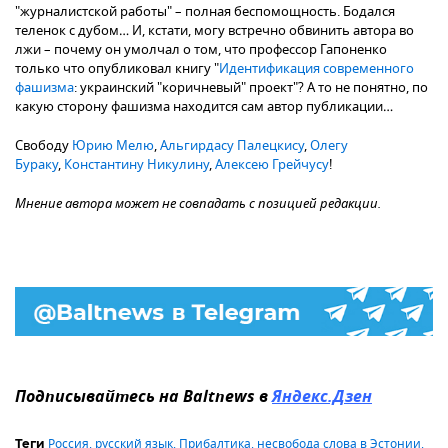
"журналистской работы" – полная беспомощность. Бодался
теленок с дубом… И, кстати, могу встречно обвинить автора во
лжи – почему он умолчал о том, что профессор Гапоненко
только что опубликовал книгу "
Идентификация современного
фашизма
: украинский "коричневый" проект"? А то не понятно, по
какую сторону фашизма находится сам автор публикации…
Свободу
Юрию Мелю
,
Альгирдасу Палецкису
,
Олегу
Бураку
,
Константину Никулину
,
Алексею Грейчусу
!
Мнение автора может не совпадать с позицией редакции.
Подписывайтесь на Baltnews в
Яндекс.Дзен
Россия
,
русский язык
,
Прибалтика
,
несвобода слова в Эстонии
,
Теги