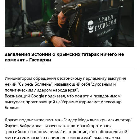
Заявления Эстонии о крымских татарах ничего не
изменят – Гаспарян
Инициатором обращения к эстонскому парламенту выступил
некий "Сыресь Боляень", называющий себя "духовным и
политическим лидером народа эрзя".
Всезнающий Google подсказал, что под этим псевдонимом
выступает проживающий на Украине журналист Александр
Болкин.
Другая подписантка письма – "лидер Меджлиса крымских татар"
Фаузия Байрамова – известна как активный противник
"российского колониализма" и сторонница "освободительной
миссии германского национал-социализма". Была дважды