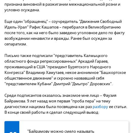
признана виновной в разжигании межнациональной розни и
условно осуждена.
Еще один "обращенец" – соучредитель "Движения Свободный
Идель-Урал" Рафис Кашапов – перебрался в Великобританию
после того, как на него было заведено уголовное дело по факту
возбуждении ненависти и вражды. Ранее был осужден за
сепаратизм.
Письмо также подписали "представитель Калмыцкого
областного фонда репрессированных" Аркадий Гараев,
проживающий в США "президент Бурятского Народного
Конгресса" Владимир Хамутаев, некое анонимное "Башкортское
общественное движение" и скромно назвавший себя
"представителем Кубани" Дмитрий "Дмытро" Доровских".
Среди подписантов оказалось знакомое мне лицо – Фаузия
Байрамова. 9 лет назад моя первая "проба пера" на тему
диагностики нацизма была посвящена как раз
разбору
ее статьи.
В конце своей работы я сделал следующий вывод:
"Байрамову можно смело называть