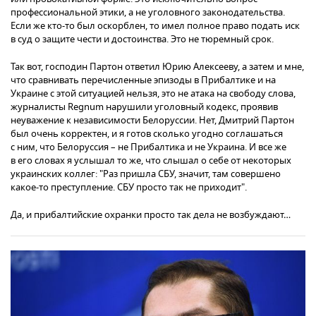
профессиональной этики, а не уголовного законодательства.
Если же кто-то был оскорблен, то имел полное право подать иск
в суд о защите чести и достоинства. Это не тюремный срок.
Так вот, господин Партон ответил Юрию Алексееву, а затем и мне,
что сравнивать перечисленные эпизоды в Прибалтике и на
Украине с этой ситуацией нельзя, это не атака на свободу слова,
журналисты Regnum нарушили уголовный кодекс, проявив
неуважение к независимости Белоруссии. Нет, Дмитрий Партон
был очень корректен, и я готов сколько угодно соглашаться
с ним, что Белоруссия – не Прибалтика и не Украина. И все же
в его словах я услышал то же, что слышал о себе от некоторых
украинских коллег: "Раз пришла СБУ, значит, там совершено
какое-то преступление. СБУ просто так не приходит".
Да, и прибалтийские охранки просто так дела не возбуждают…