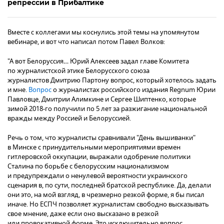
репрессии в Прибалтике
Вместе с коллегами мы коснулись этой темы на упомянутом
вебинаре, и вот что написал потом Павел Волков:
"А вот Белоруссия… Юрий Алексеев задал главе Комитета
по журналистской этике Белорусского союза
журналистов Дмитрию Партону вопрос, который хотелось задать
и мне.
Вопрос
о журналистах российского издания Regnum Юрии
Павловце, Дмитрии Алимкине и Сергее Шиптенко, которые
зимой 2018-го получили по 5 лет за разжигание национальной
вражды между Россией и Белоруссией.
Речь о том, что журналисты сравнивали "День вышиванки"
в Минске с принудительными мероприятиями времен
гитлеровской оккупации, выражали одобрение политики
Сталина по борьбе с белорусским национализмом
и предупреждали о ненулевой вероятности украинского
сценария в, по сути, последней братской республике. Да, делали
они это, на мой взгляд, в чрезмерно резкой форме, я бы писал
иначе. Но ЕСПЧ позволяет журналистам свободно высказывать
свое мнение, даже если оно высказано в резкой
или провокативной форме. Это исключительно вопрос