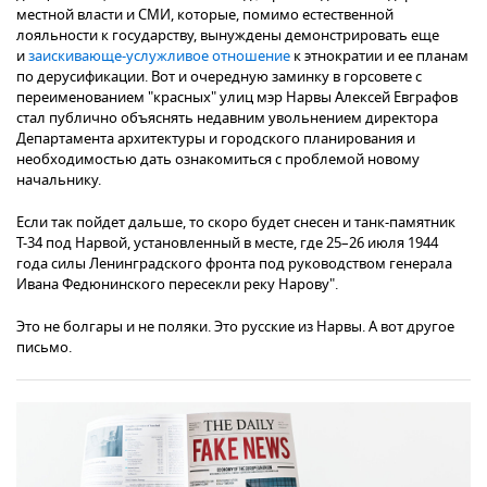
местной власти и СМИ, которые, помимо естественной
лояльности к государству, вынуждены демонстрировать еще
и
заискивающе-услужливое отношение
к этнократии и ее планам
по дерусификации. Вот и очередную заминку в горсовете с
переименованием "красных" улиц мэр Нарвы Алексей Евграфов
стал публично объяснять недавним увольнением директора
Департамента архитектуры и городского планирования и
необходимостью дать ознакомиться с проблемой новому
начальнику.
Если так пойдет дальше, то скоро будет снесен и танк-памятник
Т-34 под Нарвой, установленный в месте, где 25–26 июля 1944
года силы Ленинградского фронта под руководством генерала
Ивана Федюнинского пересекли реку Нарову".
Это не болгары и не поляки. Это русские из Нарвы. А вот другое
письмо.