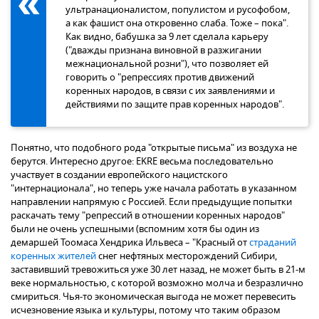
ультранационалистом, популистом и русофобом,
а как фашист она откровенно слаба. Тоже – пока".
Как видно, бабушка за 9 лет сделала карьеру
("дважды признана виновной в разжигании
межнациональной розни"), что позволяет ей
говорить о "репрессиях против движений
коренных народов, в связи с их заявлениями и
действиями по защите прав коренных народов".
Понятно, что подобного рода "открытые письма" из воздуха не
берутся. Интересно другое: EKRE весьма последовательно
участвует в создании европейского нацистского
"интернационала", но теперь уже начала работать в указанном
направлении напрямую с Россией. Если предыдущие попытки
раскачать тему "репрессий в отношении коренных народов"
были не очень успешными (вспомним хотя бы один из
демаршей Тоомаса Хендрика Ильвеса – "Красный от
страданий
коренных жителей
снег нефтяных месторождений Сибири,
заставивший тревожиться уже 30 лет назад, не может быть в 21-м
веке нормальностью, с которой возможно молча и безразлично
смириться. Чья-то экономическая выгода не может перевесить
исчезновение языка и культуры, потому что таким образом