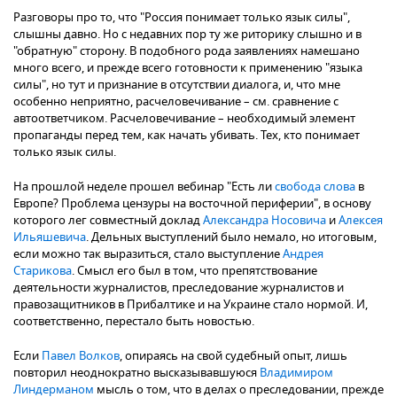
Разговоры про то, что "Россия понимает только язык силы",
слышны давно. Но с недавних пор ту же риторику слышно и в
"обратную" сторону. В подобного рода заявлениях намешано
много всего, и прежде всего готовности к применению "языка
силы", но тут и признание в отсутствии диалога, и, что мне
особенно неприятно, расчеловечивание – см. сравнение с
автоответчиком. Расчеловечивание – необходимый элемент
пропаганды перед тем, как начать убивать. Тех, кто понимает
только язык силы.
На прошлой неделе прошел вебинар "Есть ли
свобода слова
в
Европе? Проблема цензуры на восточной периферии", в основу
которого лег совместный доклад
Александра Носовича
и
Алексея
Ильяшевича
. Дельных выступлений было немало, но итоговым,
если можно так выразиться, стало выступление
Андрея
Старикова
. Смысл его был в том, что препятствование
деятельности журналистов, преследование журналистов и
правозащитников в Прибалтике и на Украине стало нормой. И,
соответственно, перестало быть новостью.
Если
Павел Волков
, опираясь на свой судебный опыт, лишь
повторил неоднократно высказывавшуюся
Владимиром
Линдерманом
мысль о том, что в делах о преследовании, прежде