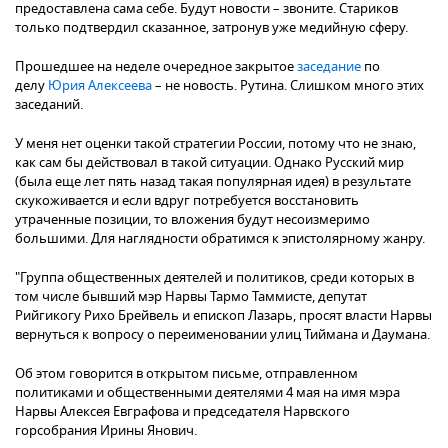
предоставлена сама себе. Будут новости – звоните. Стариков
только подтвердил сказанное, затронув уже медийную сферу.
Прошедшее на неделе очередное закрытое
заседание
по
делу
Юрия Алексеева
– не новость. Рутина. Слишком много этих
заседаний.
У меня нет оценки такой стратегии России, потому что не знаю,
как сам бы действовал в такой ситуации. Однако Русский мир
(была еще лет пять назад такая популярная идея) в результате
скукоживается и если вдруг потребуется восстановить
утраченные позиции, то вложения будут несоизмеримо
большими. Для наглядности обратимся к эпистолярному жанру.
"Группа общественных деятелей и политиков, среди которых в
том числе бывший мэр Нарвы Тармо Таммисте, депутат
Рийгикогу Рихо Брейвель и епископ Лазарь, просят власти Нарвы
вернуться к вопросу о переименовании улиц Тиймана и Даумана.
Об этом говорится в открытом письме, отправленном
политиками и общественными деятелями 4 мая на имя мэра
Нарвы Алексея Евграфова и председателя Нарвского
горсобрания Ирины Янович.