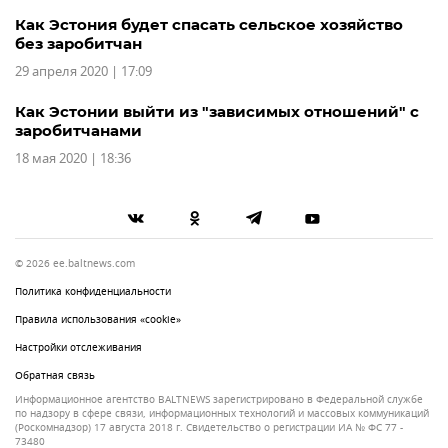
Как Эстония будет спасать сельское хозяйство
без заробитчан
29 апреля 2020 | 17:09
Как Эстонии выйти из "зависимых отношений" с
заробитчанами
18 мая 2020 | 18:36
© 2026 ee.baltnews.com
Политика конфиденциальности
Правила использования «cookie»
Настройки отслеживания
Обратная связь
Информационное агентство BALTNEWS зарегистрировано в Федеральной службе
по надзору в сфере связи, информационных технологий и массовых коммуникаций
(Роскомнадзор) 17 августа 2018 г. Свидетельство о регистрации ИА № ФС 77 -
73480