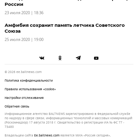
России
23 июля 2020 | 18:36
Амфибия сохранит память летчика Советского
Союза
25 июля 2020 | 19:00
© 2026 ee.baltnews.com
Политика конфиденциальности
Правила использования «cookie»
Настройки отслеживания
Обратная связь
Информационное агентство BALTNEWS зарегистрировано в Федеральной службе
по надзору в сфере связи, информационных технологий и массовых коммуникаций
(Роскомнадзор) 17 августа 2018 г. Свидетельство о регистрации ИА № ФС 77 -
73480
Владельцем сайта
ee.baltnews.com
является МИА «Россия сегодня»,