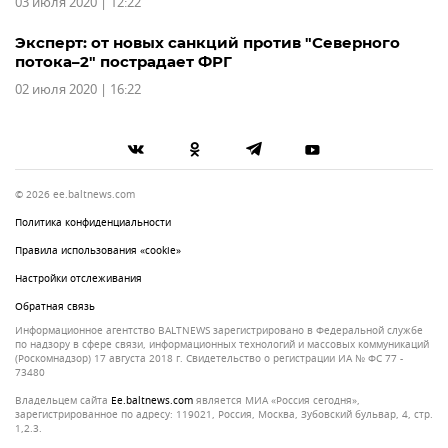
03 июля 2020 | 12:22
Эксперт: от новых санкций против "Северного
потока–2" пострадает ФРГ
02 июля 2020 | 16:22
© 2026 ee.baltnews.com
Политика конфиденциальности
Правила использования «cookie»
Настройки отслеживания
Обратная связь
Информационное агентство BALTNEWS зарегистрировано в Федеральной службе
по надзору в сфере связи, информационных технологий и массовых коммуникаций
(Роскомнадзор) 17 августа 2018 г. Свидетельство о регистрации ИА № ФС 77 -
73480
Владельцем сайта
ee.baltnews.com
является МИА «Россия сегодня»,
зарегистрированное по адресу: 119021, Россия, Москва, Зубовский бульвар, 4, стр.
1,2.3.