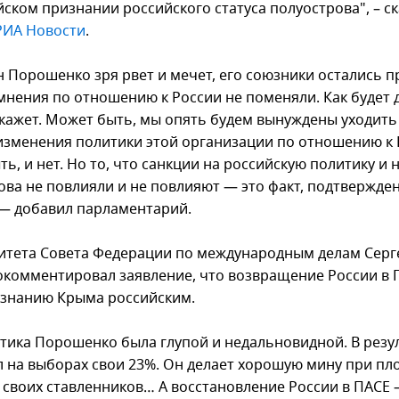
йском признании российского статуса полуострова", – с
РИА Новости
.
н Порошенко зря рвет и мечет, его союзники остались п
 мнения по отношению к России не поменяли. Как будет
кажет. Может быть, мы опять будем вынуждены уходить
 изменения политики этой организации по отношению к Р
ь, и нет. Но то, что санкции на российскую политику и н
ова не повлияли и не повлияют — это факт, подтвержде
 — добавил парламентарий.
итета Совета Федерации по международным делам Серг
окомментировал заявление, что возвращение России в
изнанию Крыма российским.
итика Порошенко была глупой и недальновидной. В резу
л на выборах свои 23%. Он делает хорошую мину при пло
своих ставленников… А восстановление России в ПАСЕ 