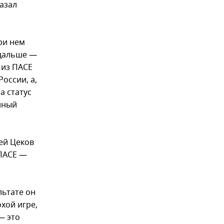
казал
ри нем
 дальше —
 из ПАСЕ
оссии, а,
а статус
нный
ей Цеков
 ПАСЕ —
льтате он
хой игре,
— это