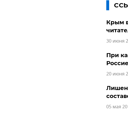
СС
Крым в
читате
30 июня 2
При ка
Росси
20 июня 2
Лишенн
состав
05 мая 20