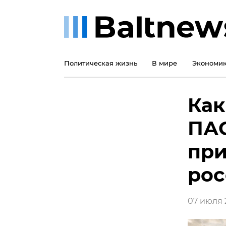
Политическая жизнь
В мире
Экономи
Как
ПАС
пр
ро
07 июля 2