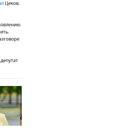
ал
Цеков.
ановлению
ить.
азговоре
депутат