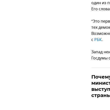
один из 
Его слова
“Это пер
тех демо
Возможно
с
РБК
.
Запад не
Госдумы 
Почем
минис
выступ
страны