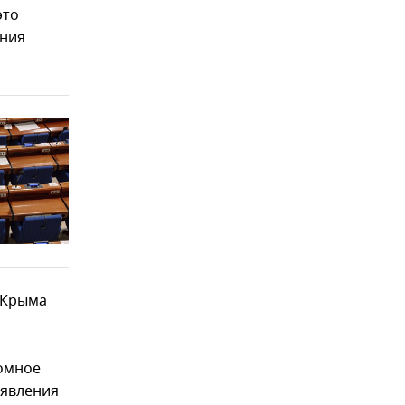
это
ания
 Крыма
омное
аявления