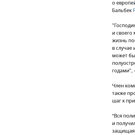
о европе
Бальбек
"Господи
и своего
жизнь по
в случае
может быт
полуостр
годами",
Член ком
также пр
шаг к пр
“Вся пол
и получи
защищая 