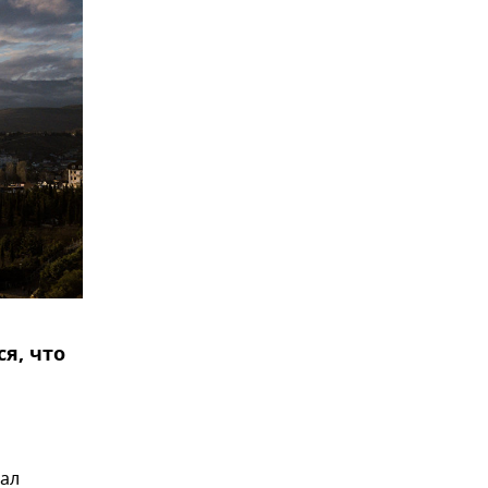
я, что
сал