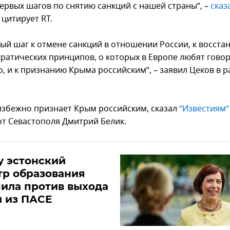
первых шагов по снятию санкций с нашей страны”, –
сказ
 цитирует RT.
вый шаг к отмене санкций в отношении России, к восст
кратических принципов, о которых в Европе любят говор
, и к признанию Крыма российским”, – заявил Цеков в р
избежно признает Крым российским, сказал
“Известиям”
от Севастополя Дмитрий Белик.
у эстонский
тр образования
ила против выхода
 из ПАСЕ