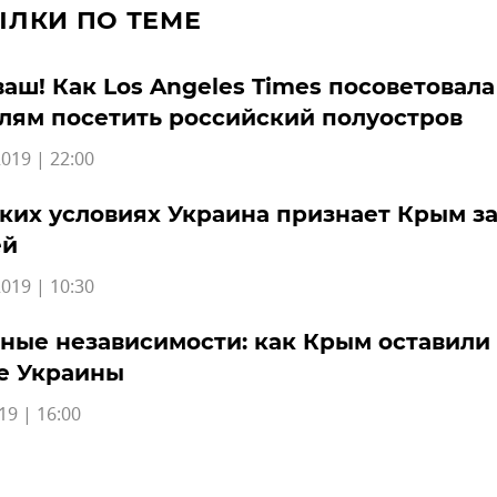
ЫЛКИ ПО ТЕМЕ
аш! Как Los Angeles Times посоветовала
лям посетить российский полуостров
019 | 22:00
ких условиях Украина признает Крым з
ей
019 | 10:30
ые независимости: как Крым оставили 
е Украины
19 | 16:00