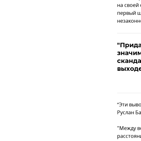
на своей 
первый ш
незаконн
"Прид
значим
сканда
выходе
“Эти выв
Руслан Б
"Между в
расстоян