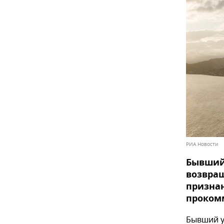
РИА Новости
Бывший 
возвращ
призна
проком
Бывший у