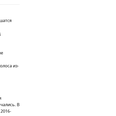
ушатся
д
ме
олоса из-
и
чались. В
 2016-