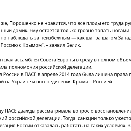
 же, Порошенко не нравится, что все плоды его труда р
очный домик. Ему остается только грозно топать ногами
ьно наблюдать за неизбежным — как шаг за шагом Запа
Россию с Крымом”, – заявил Белик.
тская ассамблея Совета Европы в среду в полном объе
ила полномочия российской делегации.
 России в ПАСЕ в апреле 2014 года была лишена права г
ий на Украине и воссоединения Крыма с Россией.
оду ПАСЕ дважды рассматривала вопрос о восстановлени
ий российской делегации. Тогда санкции только ужесто
егация России отказалась работать на таких условиях. В