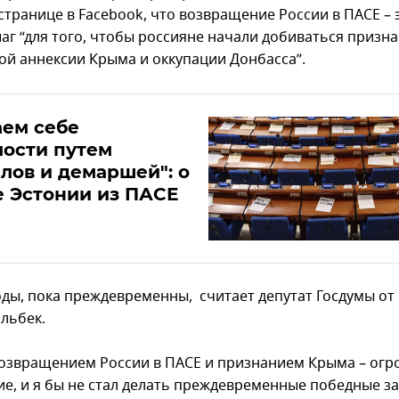
странице в Facebook, что возвращение России в ПАСЕ – 
аг “для того, чтобы россияне начали добиваться призн
ой аннексии Крыма и оккупации Донбасса”.
аем себе
ости путем
лов и демаршей": о
 Эстонии из ПАСЕ
оды, пока преждевременны, считает депутат Госдумы от
альбек.
озвращением России в ПАСЕ и признанием Крыма – огр
ие, и я бы не стал делать преждевременные победные з