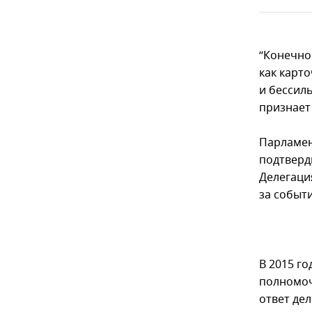
“Конечно
как карт
и бессил
признает 
Парламен
подтверд
Делегация
за событ
В 2015 г
полномоч
ответ дел