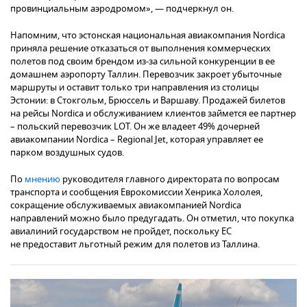
провинциальным аэродромом», — подчеркнул он.
Напомним, что эстонская национальная авиакомпания Nordica
приняла решение отказаться от выполнения коммерческих
полетов под своим брендом из-за сильной конкуренции в ее
домашнем аэропорту Таллин. Перевозчик закроет убыточные
маршруты и оставит только три направления из столицы
Эстонии: в Стокгольм, Брюссель и Варшаву. Продажей билетов
на рейсы Nordica и обслуживанием клиентов займется ее партнер
– польский перевозчик LOT. Он же владеет 49% дочерней
авиакомпании Nordica – Regional Jet, которая управляет ее
парком воздушных судов.
По
мнению
руководителя главного директората по вопросам
транспорта и сообщения Еврокомиссии Хенрика Хололея,
сокращение обслуживаемых авиакомпанией Nordica
направлений можно было предугадать. Он отметил, что покупка
авиалиний государством не пройдет, поскольку ЕС
не предоставит льготный режим для полетов из Таллина.