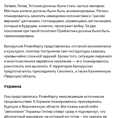
Латвия, Литва, Эстония должны были стать частью империи.
Местные жители должны были быть ассимилированы. Регион
планировалось заселить немецкими колонистами и "расово
верными" датчанами, голландцами, норвежцами, англичанами,
которые в будущем, конечно, проиграют войну. За два
поколения при такой политики Прибалтика должна была быть
германизирована.
Белоруссия Розенбергу представлялась отсталой экономически
и культурно, поэтому построение там госструктуры казалась
чрезвычайно сложной задачей. Кроме того, ситуацию омрачало
и многочисленное еврейское население — его планировалось
уничтожить или выселить. К территории Белоруссии
предполагалось присоединить Смоленск, а также Калининскую
(Тверскую) область.
Украина
Она представлялась Розенбергу неиссякаемым источником
продовольствия. К Украине планировалось присоединить
Курскую и Воронежскую области. Все планы какой-либо
"автономии" Украины Гитлер отверг сразу и подчеркнул, что
абсолютный максимум, на который он готов, – это сделать ее