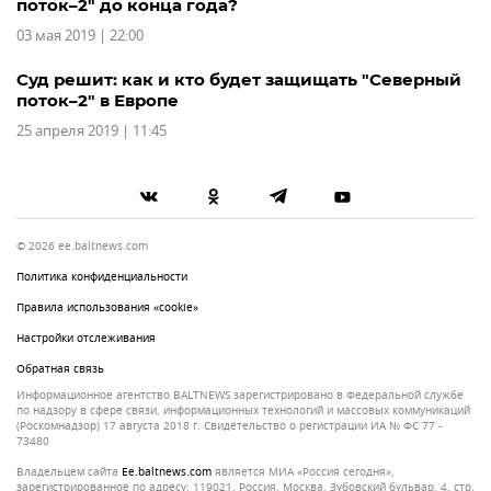
поток–2" до конца года?
03 мая 2019 | 22:00
Суд решит: как и кто будет защищать "Северный
поток–2" в Европе
25 апреля 2019 | 11:45
© 2026 ee.baltnews.com
Политика конфиденциальности
Правила использования «cookie»
Настройки отслеживания
Обратная связь
Информационное агентство BALTNEWS зарегистрировано в Федеральной службе
по надзору в сфере связи, информационных технологий и массовых коммуникаций
(Роскомнадзор) 17 августа 2018 г. Свидетельство о регистрации ИА № ФС 77 -
73480
Владельцем сайта
ee.baltnews.com
является МИА «Россия сегодня»,
зарегистрированное по адресу: 119021, Россия, Москва, Зубовский бульвар, 4, стр.