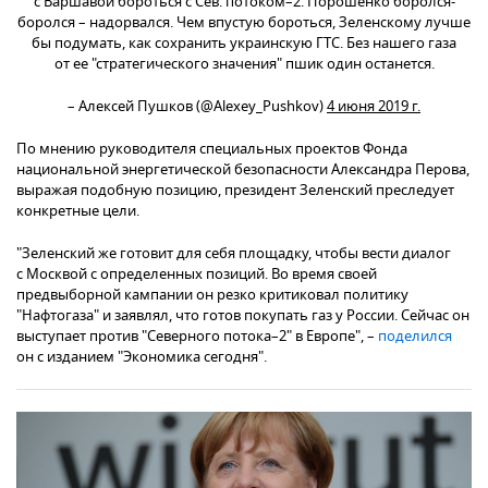
с Варшавой бороться с Сев. потоком–2. Порошенко боролся-
боролся – надорвался. Чем впустую бороться, Зеленскому лучше
бы подумать, как сохранить украинскую ГТС. Без нашего газа
от ее "стратегического значения" пшик один останется.
– Алексей Пушков (@Alexey_Pushkov)
4 июня 2019 г.
​По мнению руководителя специальных проектов Фонда
национальной энергетической безопасности Александра Перова,
выражая подобную позицию, президент Зеленский преследует
конкретные цели.
"Зеленский же готовит для себя площадку, чтобы вести диалог
с Москвой с определенных позиций. Во время своей
предвыборной кампании он резко критиковал политику
"Нафтогаза" и заявлял, что готов покупать газ у России. Сейчас он
выступает против "Северного потока–2" в Европе", –
поделился
он с изданием "Экономика сегодня".