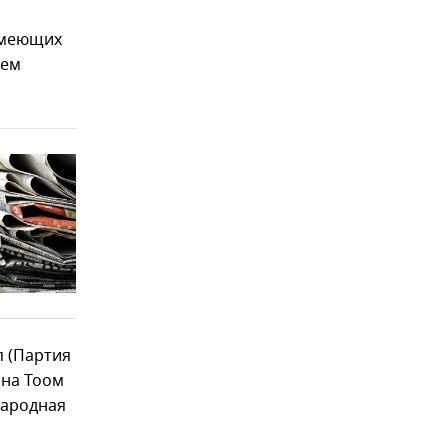
имеющих
нем
п (Партия
Яна Тоом
народная