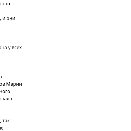
оров
, и они
она у всех
о
тов Марин
много
звало
 так
ие