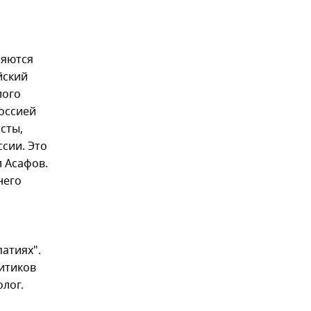
няются
йский
лого
Россией
сты,
сии. Это
л Асафов.
него
атиях".
литиков
олог.