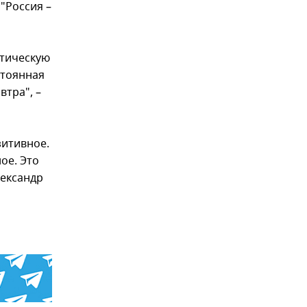
"Россия –
итическую
стоянная
втра", –
зитивное.
ое. Это
лександр