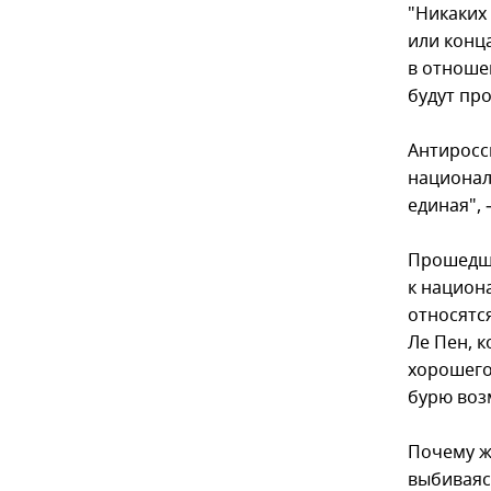
"Никаких
или конц
в отношен
будут про
Антиросси
национали
единая", 
Прошедши
к национ
относятс
Ле Пен, 
хорошего
бурю воз
Почему же
выбиваяс