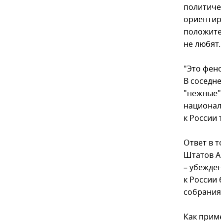
политиче
ориентир
положите
не любят.
"Это фено
В соседн
"нежные" 
национал
к России 
Ответ в 
Штатов А
– убежден
к России
собрания
Как прим