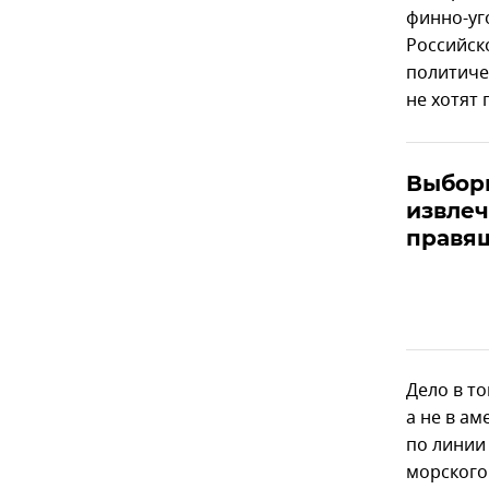
финно-уг
Российск
политиче
не хотят 
Выборы
извлеч
правя
Дело в т
а не в а
по линии
морского