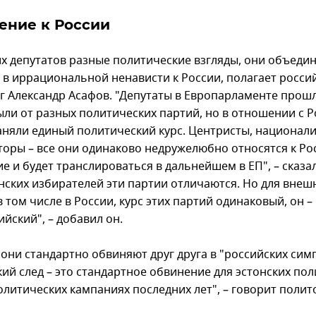
ение к России
тих депутатов разные политические взгляды, они объеди
– в иррациональной ненависти к России, полагает росси
г Александр Асафов. "Депутаты в Европарламенте прош
ыли от разных политических партий, но в отношении с 
аняли единый политический курс. Центристы, национали
оры – все они одинаково недружелюбно относятся к Рос
е и будет транслироваться в дальнейшем в ЕП", – сказа
онских избирателей эти партии отличаются. Но для внеш
в том числе в России, курс этих партий одинаковый, он –
йский", – добавил он.
 они стандартно обвиняют друг друга в "российских симп
кий след – это стандартное обвинение для эстонских по
олитических кампаниях последних лет", – говорит полит