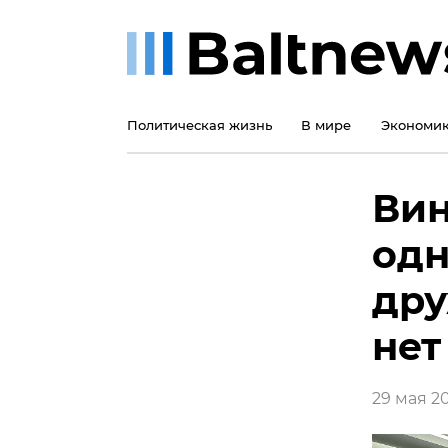
Политическая жизнь
В мире
Экономи
Вин
одн
дру
нет
29 мая 201