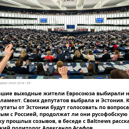
opean Union 2019 / EP
вшие выходные жители Евросоюза выбирали 
ламент. Своих депутатов выбрала и Эстония. 
утаты от Эстонии будут голосовать по вопроса
ым с Россией, продолжат ли они русофобскую
у прошлых созывов, в беседе с Baltnews расск
кий политолог Александр Асафов.