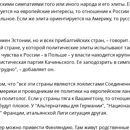
скими симпатиями того или иного народа и его элиты. Е
уется на европейские интересы, то отношение к России
льное. Если же элита ориентируется на Америку, то русс
мен Эстонии, но и всех прибалтийских стран, – говорит 
ей стране, у которой политические элиты испытывают та
чувства к России – в Польше – у власти находится круп
истическая партия Качиньского. Ее заподозрить в симп
трудно", – добавляет он.
том, что "все эти страны являются лоялистами Соединен
мерики и проводникам ее политики на европейском ла
 политолог. Если у страны тяга к Вашингтону, то отнош
 будут плохое. У "Альтернативы для Германии", "Национ
" Франции, итальянской Лиги ситуация другая.
ер можно привести Финляндию. Там живут родственные