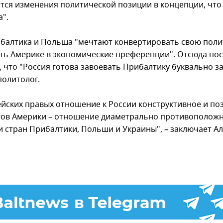
ется изменения политической позиции в концепции, что 
а".
ибалтика и Польша "мечтают конвертировать свою пол
ть Америке в экономические преференции". Отсюда по
 что "Россия готова завоевать Прибалтику буквально за
политолог.
ейских правых отношение к России конструктивное и по
тов Америки – отношение диаметрально противоположн
 и стран Прибалтики, Польши и Украины", – заключает А