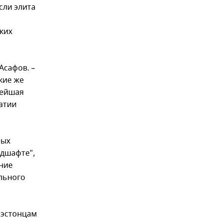
сли элита
ких
Асафов. –
кие же
нейшая
атии
ных
ндшафте",
ение
ального
 эстонцам