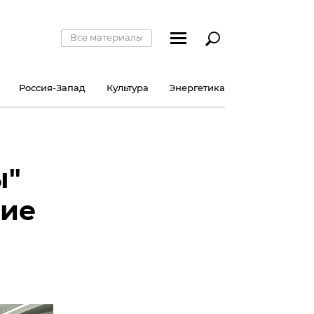
Все материалы
Россия-Запад
Культура
Энергетика
ы"
гие