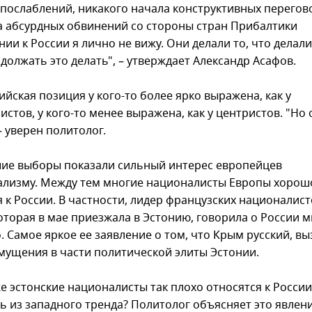
 послаблений, никакого начала конструктивных перегов
а абсурдных обвинений со стороны стран Прибалтики
ии к России я лично не вижу. Они делали то, что делали
должать это делать", – утверждает Александр Асафов.
йская позиция у кого-то более ярко выражена, как у
стов, у кого-то менее выражена, как у центристов. "Но 
– уверен политолог.
е выборы показали сильный интерес европейцев
ализму. Между тем многие националисты Европы хорош
я к России. В частности, лидер французских националис
которая в мае приезжала в Эстонию, говорила о России 
. Самое яркое ее заявление о том, что Крым русский, вы
мущения в части политической элиты Эстонии.
 эстонские националисты так плохо относятся к России,
ь из западного тренда? Политолог объясняет это явлен