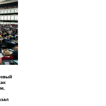
новый
Как
м,
азал