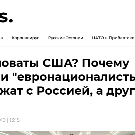
ка
Коронавирус
Русские Эстонии
НАТО в Прибалтике
оваты США? Почему
и "евронационалист
жат с Россией, а дру
9 | 13:15