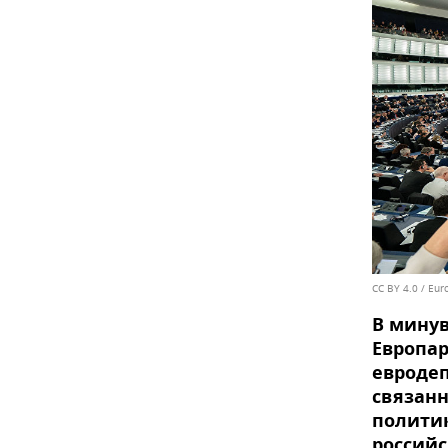
CC BY 4.0
/
Eur
В мину
Европар
евродеп
связанн
политик
российс