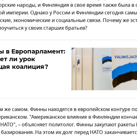
орские народы, и Финляндия в свое время также была в 
ой империи. Однако у России и Финляндии сегодня сам
ские, экономические и социальные связи. Почему же э
поучиться у своих старших братьев?
 в Европарламент:
ет ли урок
щая коалиция?
ом же самом. Финны находятся в европейском контуре п
мериканском. "Американское влияние в Финляндии конча
 НАТО", – объясняет политолог. Финны закупают ракеты 
 базирования. На этом их долг перед НАТО заканчиваетс