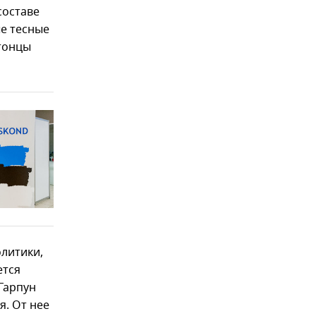
составе
ые тесные
стонцы
олитики,
ется
Гарпун
я. От нее