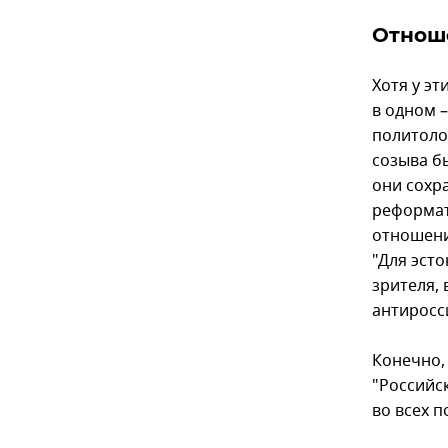
Отнош
Хотя у э
в одном 
политоло
созыва б
они сохр
реформат
отношени
"Для эст
зрителя, 
антиросси
Конечно,
"Российс
во всех п