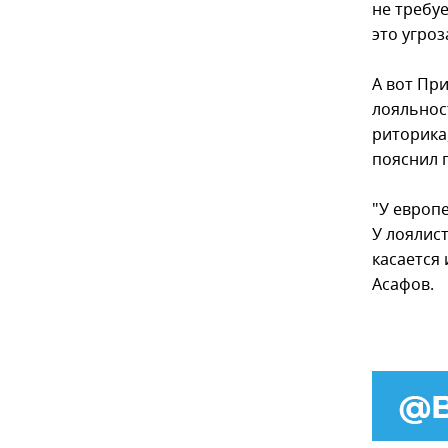
не требу
это угроз
А вот Пр
лояльнос
риторика,
пояснил 
"У европ
У лоялис
касается
Асафов.