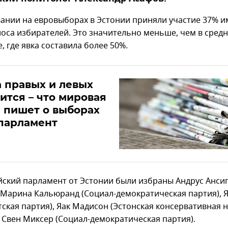
вании на евровыборах в Эстонии приняли участие 37% 
лоса избирателей. Это значительно меньше, чем в сред
, где явка составила более 50%.
 правых и левых
ится – что мировая
 пишет о выборах
парламент
йский парламент от Эстонии были избраны Андрус Анси
 Марина Кальюранд (Социал-демократическая партия), 
тская партия), Яак Мадисон (Эстонская консервативная 
и Свен Миксер (Социал-демократическая партия).