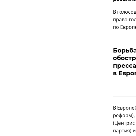
В голосо
право го
по Европе
Борьба
обостр
пресса
в Евро
В Европе
реформ),
(Центрис
партия) 