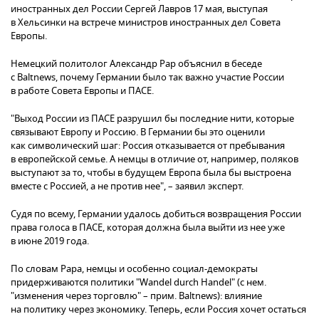
иностранных дел России Сергей Лавров 17 мая, выступая
в Хельсинки на встрече министров иностранных дел Совета
Европы.
Немецкий политолог Александр Рар объяснил в беседе
с Baltnews, почему Германии было так важно участие России
в работе Совета Европы и ПАСЕ.
"Выход России из ПАСЕ разрушил бы последние нити, которые
связывают Европу и Россию. В Германии бы это оценили
как символический шаг: Россия отказывается от пребывания
в европейской семье. А немцы в отличие от, например, поляков
выступают за то, чтобы в будущем Европа была бы выстроена
вместе с Россией, а не против нее", – заявил эксперт.
Судя по всему, Германии удалось добиться возвращения России
права голоса в ПАСЕ, которая должна была выйти из нее уже
в июне 2019 года.
По словам Рара, немцы и особенно социал-демократы
придерживаются политики "Wandel durch Handel" (с нем.
"изменения через торговлю" – прим. Baltnews): влияние
на политику через экономику. Теперь, если Россия хочет остаться