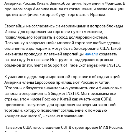
Америка, Россия, Китай, Великобритания, Германия и Франция. В
прошлом году Америка вышла из соглашения, и ввела санкции
против всех фирм, которые будут торговать с Ираном.
Европейцы не согласились с американцами в вопросе блокады
Ирана. Для продолжения торговли нужен механизм,
позволяющего торговать в обход долларовой системе.
Поскольку в современной с мировой торговле любые сделки,
оплаченные долларами, могут быть блокированы США. Такой
механизм проводки платежей европейцы
начали
создавать
в этом году. Его назвали Инструмент поддержки торговых
обменов (Instrument in Support of Trade Exchanges) или INSTEX.
К участию в дедолларизированной торговле в обход санкций
Америки члены Евросоюза приглашают Россию и Китай.
"Стороны обязуются значительно увеличить свои финансовые
взносы в операционный бюджет INSTEX. Мы призываем все
страны, в том числе Россию и Китай как участников СВПД,
приложить все усилия для продолжения ведения законной
торговли, которую позволяет соглашение, с помощью
конкретных шагов", – сказано в заявлении.
На выход США из соглашения СВПД отреагировал МИД России.