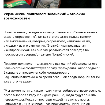
Украинский политолог: Зеленский – это окно
возможностей
По его мнению, сегодня о взглядах Зеленского "ничего нельзя
сказать определенно", так как его слова это только намеки
или высказывания, которые, скорее всего, написаны не им,
а людьми из его окружения. "Эта публика прозападная
и антироссийская. Как она сам реально себя поведет, я бы
поостерегся говорить", – заявил Погребинский.
При этом политолог полагает, что нынешний образ реального
Зеленского не соответствует образу "президента Голобородько".
В сериале он позволяет себе иронизировать
над националистами, а во время реальной предвыборной гонки
уже этого не делал.
"Мы можем понять, какую политику он собирается вести осенью,
после выборов в Раду. Или даже раньше, когда будут приняты
первые указы. Когда он поставит людей на важные посты,
например в СБУ, в Генеральную прокуратуру, МИД. "Но он