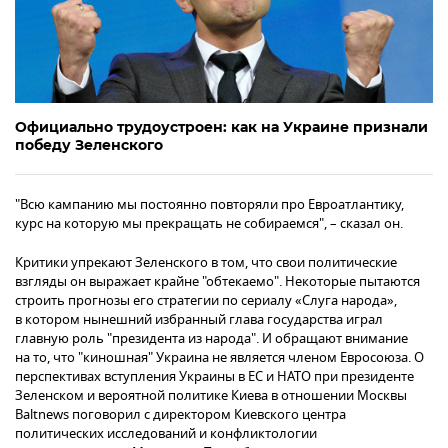
Официально трудоустроен: как на Украине признали
победу Зеленского
"Всю кампанию мы постоянно повторяли про Евроатлантику,
курс на которую мы прекращать не собираемся", – сказал он.
Критики упрекают Зеленского в том, что свои политические
взгляды он выражает крайне "обтекаемо". Некоторые пытаются
строить прогнозы его стратегии по сериалу «Слуга народа»,
в котором нынешний избранный глава государства играл
главную роль "президента из народа". И обращают внимание
на то, что "киношная" Украина не является членом Евросоюза. О
перспективах вступления Украины в ЕС и НАТО при президенте
Зеленском и вероятной политике Киева в отношении Москвы
Baltnews поговорил с директором Киевского центра
политических исследований и конфликтологии